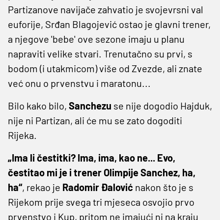
Partizanove navijače zahvatio je svojevrsni val
euforije, Srđan Blagojević ostao je glavni trener,
a njegove 'bebe' ove sezone imaju u planu
napraviti velike stvari. Trenutačno su prvi, s
bodom (i utakmicom) više od Zvezde, ali znate
već onu o prvenstvu i maratonu...
Bilo kako bilo,
Sanchezu
se nije dogodio Hajduk,
nije ni Partizan, ali će mu se zato dogoditi
Rijeka.
„Ima li čestitki? Ima, ima, kao ne... Evo,
čestitao mi je i trener Olimpije Sanchez, ha,
ha“
, rekao je
Radomir Đalović
nakon što je s
Rijekom prije svega tri mjeseca osvojio prvo
prvenstvo i Kup, pritom ne imajući ni na kraju