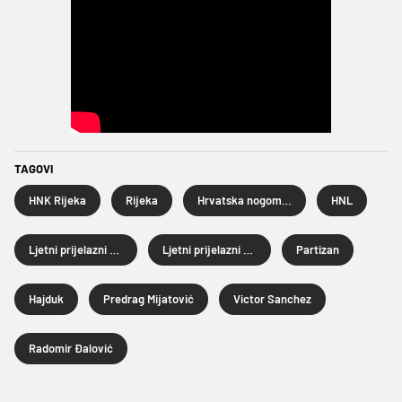
TAGOVI
HNK Rijeka
Rijeka
Hrvatska nogometna liga
HNL
Ljetni prijelazni rok
Ljetni prijelazni rok 2025.
Partizan
Hajduk
Predrag Mijatović
Victor Sanchez
Radomir Đalović