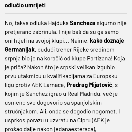
odlučio umrijeti
No, takva odluka Hajduka
Sancheza
sigurno nije
pretjerano zabrinula. I nije baš da su ga samo
oni htjeli na svojoj klupi... Naime,
kako doznaje
Germanijak
, budući trener Rijeke sredinom
srpnja bio je na koračić od klupe Partizana! Koja
je priča? Nakon što je srpski velikan izgubio
prvu utakmicu u kvalifikacijama za Europsku
ligu protiv AEK Larnace,
Predrag Mijatović
, s
kojim je Sanchez igrao u Real Madridu, već je
usmeno sve dogovorio sa španjolskim
stručnjakom. Ali, onda se dogodio nogomet. I
usprkos porazu u uzvratu na Cipru (AEK je
prošao dalje nakon jedanaesteraca),