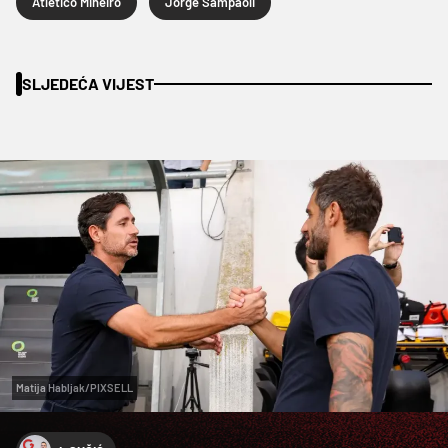
Atletico Mineiro
Jorge Sampaoli
SLJEDEĆA VIJEST
Matija Habljak/PIXSELL