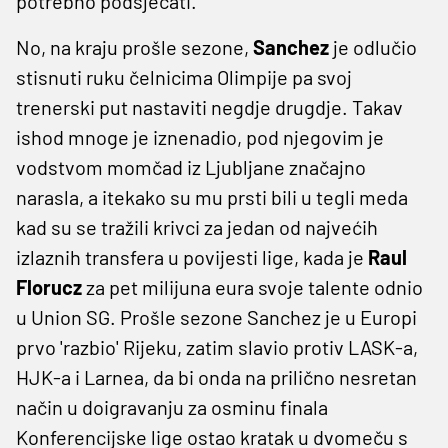
potrebno podsjećati.
No, na kraju prošle sezone,
Sanchez
je odlučio
stisnuti ruku čelnicima Olimpije pa svoj
trenerski put nastaviti negdje drugdje. Takav
ishod mnoge je iznenadio, pod njegovim je
vodstvom momčad iz Ljubljane značajno
narasla, a itekako su mu prsti bili u tegli meda
kad su se tražili krivci za jedan od najvećih
izlaznih transfera u povijesti lige, kada je
Raul
Florucz
za pet milijuna eura svoje talente odnio
u Union SG. Prošle sezone Sanchez je u Europi
prvo 'razbio' Rijeku, zatim slavio protiv LASK-a,
HJK-a i Larnea, da bi onda na prilično nesretan
način u doigravanju za osminu finala
Konferencijske lige ostao kratak u dvomeču s