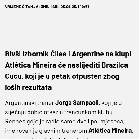
VRIJEME ČITANJA: 3MIN | SRI. 03.09.25. | 10:51
Bivši izbornik Čilea i Argentine na klupi
Atlética Mineira će naslijediti Brazilca
Cucu, koji je u petak otpušten zbog
loših rezultata
Argentinski trener
Jorge Sampaoli
, koji je u
siječnju dobio otkaz u francuskom klubu
Rennes gdje je radio samo dva i pol mjeseca,
imenovan je glavnim trenerom
Atlética Mineira
,