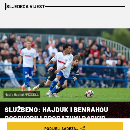
SLJEDEĆA VIJEST
Matija Habljak/PIXSELL
SLUŽBENO: HAJDUK I BENRAHOU
DOGOVORILI SPORAZUMI RASKID
UGOVORA
PODIJELI SADRŽAJ