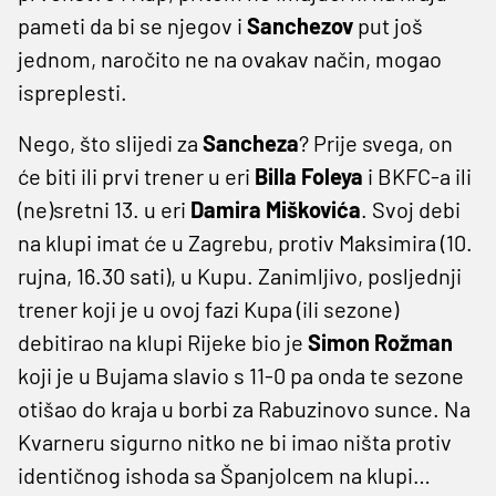
pameti da bi se njegov i
Sanchezov
put još
jednom, naročito ne na ovakav način, mogao
ispreplesti.
Nego, što slijedi za
Sancheza
? Prije svega, on
će biti ili prvi trener u eri
Billa Foleya
i BKFC-a ili
(ne)sretni 13. u eri
Damira Miškovića
. Svoj debi
na klupi imat će u Zagrebu, protiv Maksimira (10.
rujna, 16.30 sati), u Kupu. Zanimljivo, posljednji
trener koji je u ovoj fazi Kupa (ili sezone)
debitirao na klupi Rijeke bio je
Simon Rožman
koji je u Bujama slavio s 11-0 pa onda te sezone
otišao do kraja u borbi za Rabuzinovo sunce. Na
Kvarneru sigurno nitko ne bi imao ništa protiv
identičnog ishoda sa Španjolcem na klupi…