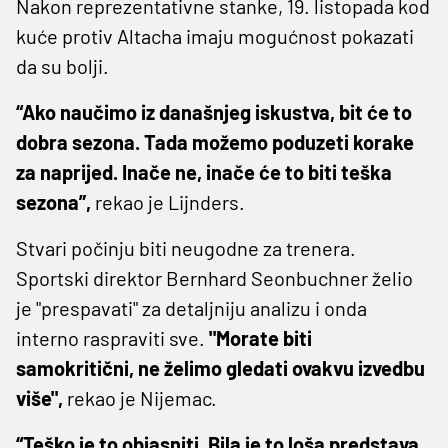
Nakon reprezentativne stanke, 19. listopada kod
kuće protiv Altacha imaju mogućnost pokazati
da su bolji.
“Ako naučimo iz današnjeg iskustva, bit će to
dobra sezona. Tada možemo poduzeti korake
za naprijed. Inače ne, inače će to biti teška
sezona”,
rekao je Lijnders.
Stvari počinju biti neugodne za trenera.
Sportski direktor Bernhard Seonbuchner želio
je "prespavati" za detaljniju analizu i onda
interno raspraviti sve.
"Morate biti
samokritični, ne želimo gledati ovakvu izvedbu
više",
rekao je Nijemac.
“Teško je to objasniti. Bila je to loša predstava