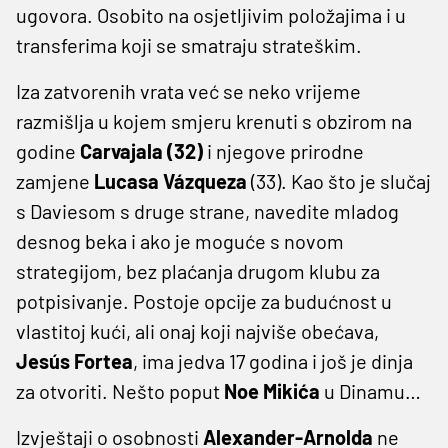
ugovora. Osobito na osjetljivim položajima i u
transferima koji se smatraju strateškim.
Iza zatvorenih vrata već se neko vrijeme
razmišlja u kojem smjeru krenuti s obzirom na
godine
Carvajala (32)
i njegove prirodne
zamjene
Lucasa Vázqueza
(33). Kao što je slučaj
s Daviesom s druge strane, navedite mladog
desnog beka i ako je moguće s novom
strategijom, bez plaćanja drugom klubu za
potpisivanje. Postoje opcije za budućnost u
vlastitoj kući, ali onaj koji najviše obećava,
Jesús Fortea
, ima jedva 17 godina i još je dinja
za otvoriti. Nešto poput
Noe Mikića
u Dinamu…
Izvještaji o osobnosti
Alexander-Arnolda
ne