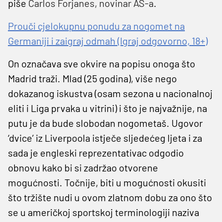
piše
Carlos Forjanes, novinar AS-a
.
Prouči cjelokupnu ponudu za nogomet na
Germaniji i zaigraj odmah (Igraj odgovorno, 18+)
On označava sve okvire na popisu onoga što
Madrid traži. Mlad (25 godina), više nego
dokazanog iskustva (osam sezona u nacionalnoj
eliti i Liga prvaka u vitrini) i što je najvažnije, na
putu je da bude slobodan nogometaš. Ugovor
‘dvice’ iz Liverpoola istječe sljedećeg ljeta i za
sada je engleski reprezentativac odgodio
obnovu kako bi si zadržao otvorene
mogućnosti. Točnije, biti u mogućnosti okusiti
što tržište nudi u ovom zlatnom dobu za ono što
se u američkoj sportskoj terminologiji naziva