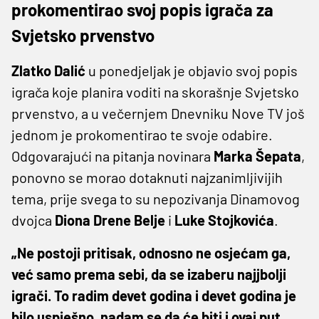
prokomentirao svoj popis igrača za
Svjetsko prvenstvo
Zlatko Dalić
u ponedjeljak je objavio svoj popis
igrača koje planira voditi na skorašnje Svjetsko
prvenstvo, a u večernjem Dnevniku Nove TV još
jednom je prokomentirao te svoje odabire.
Odgovarajući na pitanja novinara
Marka Šepata
,
ponovno se morao dotaknuti najzanimljivijih
tema, prije svega to su nepozivanja Dinamovog
dvojca
Diona Drene Belje
i
Luke Stojkovića
.
„Ne postoji pritisak, odnosno ne osjećam ga,
već samo prema sebi, da se izaberu najjbolji
igrači. To radim devet godina i devet godina je
bilo uspješno, nadam se da će biti i ovaj put.