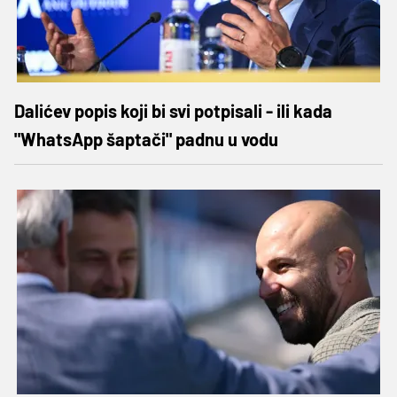
Dalićev popis koji bi svi potpisali - ili kada
"WhatsApp šaptači" padnu u vodu