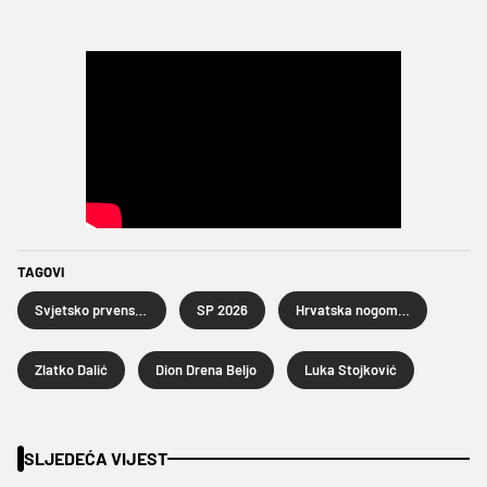
TAGOVI
Svjetsko prvenstvo u nogometu 2026.
SP 2026
Hrvatska nogometna reprezentacija
Zlatko Dalić
Dion Drena Beljo
Luka Stojković
SLJEDEĆA VIJEST