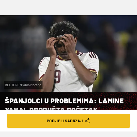
REUTERS/Pablo Morano
ŠPANJOLCI U PROBLEMIMA: LAMINE
YAMAL PROPUŠTA POČETAK
SVJETSKOG PRVENSTVA?
PODIJELI SADRŽAJ