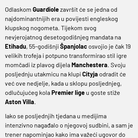
Odlaskom
Guardiole
završit će se jedna od
najdominantnijih era u povijesti engleskog
klupskog nogometa. Tijekom svog
nevjerojatnog desetogodišnjeg mandata na
Etihadu
, 55-godišnji
Španjolac
osvojio je čak 19
velikih trofeja i potpuno transformirao stil igre
momčadi iz plavog dijela
Manchestera
. Svoju
posljednju utakmicu na klupi
Cityja
odradit će
već ove nedjelje, kada u sklopu posljednjeg,
odlučujućeg kola
Premier lige
u goste stiže
Aston Villa
.
Iako se posljednjih tjedana u medijima
intenzivno nagađalo o njegovoj sudbini, a sam je
trener napominjao kako ima važeći ugovor do