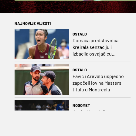
NAJNOVIJE VIJESTI
OSTALO
Domaća predstavnica
kreirala senzaciju i
izbacila osvajačicu
Roland Garrosa
OSTALO
Pavić i Arevalo uspješno
započeli lov na Masters
titulu u Montrealu
NOGOMET
Juniori koračali stopama
seniora: Izvedba
Badeljevih pulena za
čistu peticu protiv