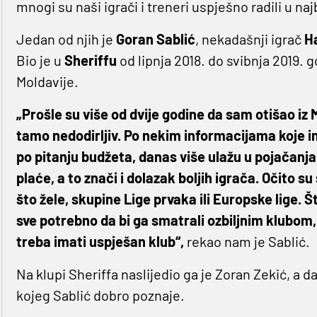
mnogi su naši igrači i treneri uspješno radili u 
Jedan od njih je
Goran
Sablić
, nekadašnji igrač
H
Bio je u
Sheriffu
od lipnja 2018. do svibnja 2019. 
Moldavije.
„Prošle su više od dvije godine da sam otišao iz M
tamo nedodirljiv. Po nekim informacijama koje im
po pitanju budžeta, danas više ulažu u pojačanja
plaće, a to znači i dolazak boljih igrača. Očito s
što žele, skupine Lige prvaka ili Europske lige. Š
sve potrebno da bi ga smatrali ozbiljnim klubom
treba imati uspješan klub“,
rekao nam je Sablić.
Na klupi Sheriffa naslijedio ga je Zoran Zekić, a
kojeg Sablić dobro poznaje.