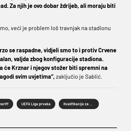
ad. Za njih je ovo dobar ždrijeb, ali moraju biti
amo, veći je problem loš travnjak na stadionu
rzo se raspadne, vidjeli smo to i protiv Crvene
ealan, valjda zbog konfiguracije stadiona.
a će Krznar i njegov stožer biti spremni na
lagodi svim uvjetima“,
zaključio je Sablić.
heriff
UEFA Liga prvaka
Kvalifikacije za Ligu prvaka