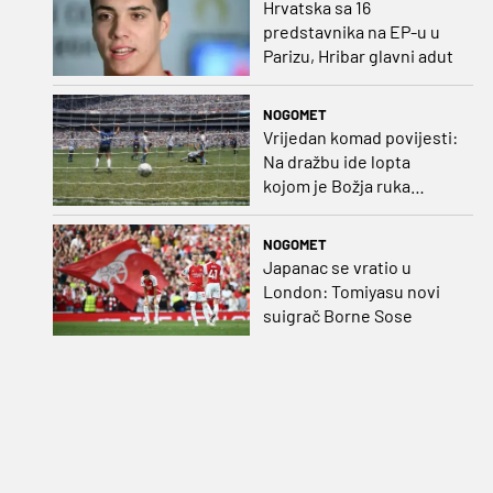
Hrvatska sa 16
predstavnika na EP-u u
Parizu, Hribar glavni adut
NOGOMET
Vrijedan komad povijesti:
Na dražbu ide lopta
kojom je Božja ruka
postigla gol
NOGOMET
Japanac se vratio u
London: Tomiyasu novi
suigrač Borne Sose