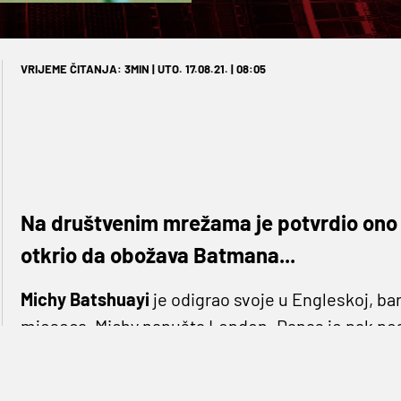
VRIJEME ČITANJA: 3MIN | UTO. 17.08.21. | 08:05
Na društvenim mrežama je potvrdio ono 
otkrio da obožava Batmana...
Michy Batshuayi
je odigrao svoje u Engleskoj, bar
mjeseca, Michy napušta London. Danas je pak post
Bešiktaš, no kako to obično bude, posao nije got
navečer više nema dileme, Batshuayi je sletio u I