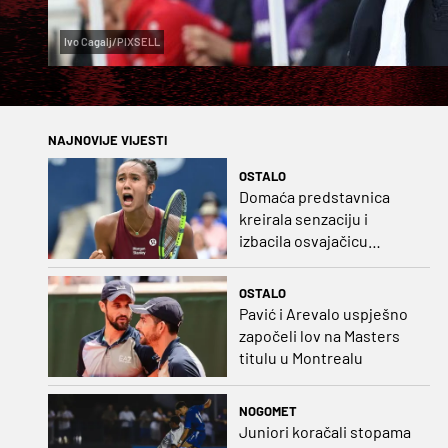
Ivo Cagalj/PIXSELL
NAJNOVIJE VIJESTI
OSTALO
Domaća predstavnica
kreirala senzaciju i
izbacila osvajačicu
Roland Garrosa
OSTALO
Pavić i Arevalo uspješno
započeli lov na Masters
titulu u Montrealu
NOGOMET
Juniori koračali stopama