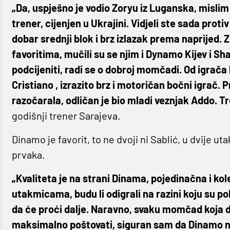
„Da, uspješno je vodio Zoryu iz Luganska, mislim 
trener, cijenjen u Ukrajini. Vidjeli ste sada protiv
dobar srednji blok i brz izlazak prema naprijed.
favoritima, mučili su se njim i Dynamo Kijev i Sha
podcijeniti, radi se o dobroj momčadi. Od igrača
Cristiano , izrazito brz i motoričan bočni igrač. 
razočarala, odličan je bio mladi veznjak Addo. Tre
godišnji trener Sarajeva.
Dinamo je favorit, to ne dvoji ni Sablić, u dvije u
prvaka.
„Kvaliteta je na strani Dinama, pojedinačna i kol
utakmicama, budu li odigrali na razini koju su p
da će proći dalje. Naravno, svaku momčad koja 
maksimalno poštovati, siguran sam da Dinamo ne