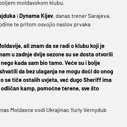
najboljem moldavskom klubu.
ajduka
i
Dynama
Kijev
, danas trener Sarajeva.
godine te pritom osvojio naslov prvaka
oldavije, ali znam da se radi o klubu koji je
am u zadnje dvije sezone su se dosta otvorili
 nego kada sam bio tamo. Veće su i bolje
u shvatili da bez ulaganja ne mogu doći do onog
to se tiče ostalih uvjeta, već dugo Sheriff ima
, odličan kamp, pomoćne terene, sve što
 danas Moldavce vodi Ukrajinac Yuriy Vernydub