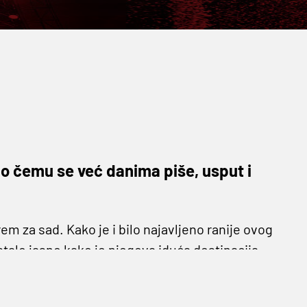
o čemu se već danima piše, usput i
em za sad. Kako je i bilo najavljeno ranije ovog
alo jasno kako je njegova iduća destinacija
ov dok igrač ne potpiše ugovor. Od danas
stanbul
i
čeka liječnički pregled kako bi