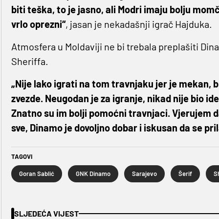
biti teška, to je jasno, ali Modri imaju bolju momč
vrlo oprezni“
, jasan je nekadašnji igrač Hajduka.
Atmosfera u Moldaviji ne bi trebala preplašiti Din
Sheriffa.
„Nije lako igrati na tom travnjaku jer je mekan, b
zvezde. Neugodan je za igranje, nikad nije bio id
Znatno su im bolji pomoćni travnjaci. Vjerujem d
sve, Dinamo je dovoljno dobar i iskusan da se pri
TAGOVI
Goran Sablić
GNK Dinamo
Sarajevo
Šerif
S
SLJEDEĆA VIJEST