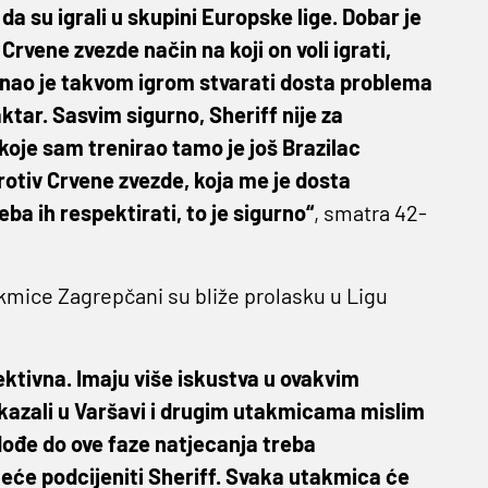
da su igrali u skupini Europske lige. Dobar je
 Crvene zvezde način na koji on voli igrati,
 Znao je takvom igrom stvarati dosta problema
ktar. Sasvim sigurno, Sheriff nije za
 koje sam trenirao tamo je još Brazilac
Protiv Crvene zvezde, koja me je dosta
ba ih respektirati, to je sigurno“
, smatra 42-
takmice Zagrepčani su bliže prolasku u Ligu
ektivna. Imaju više iskustva u ovakvim
okazali u Varšavi i drugim utakmicama mislim
dođe do ove faze natjecanja treba
će podcijeniti Sheriff. Svaka utakmica će