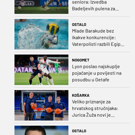
seniora: Izvedba
Badeljevih pulena za
čistu peticu protiv
Bruggea!
OSTALO
Mlade Barakude bez
ikakve konkurencije:
Vaterpolisti razbili Egipat
za polufinale SP-a!
NOGOMET
Lyon poslao najskuplje
pojačanje u povijesti na
posudbu u Getafe
KOŠARKA
Veliko priznanje za
hrvatskog stručnjaka:
Jurica Žuža novi je
pomoćni trener
Barcelone!
OSTALO