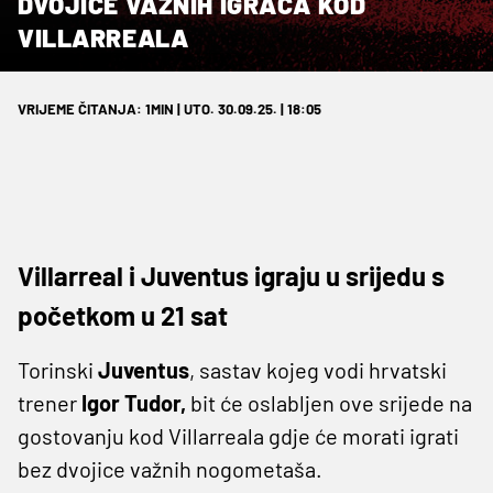
DVOJICE VAŽNIH IGRAČA KOD
VILLARREALA
VRIJEME ČITANJA: 1MIN | UTO. 30.09.25. | 18:05
Villarreal i Juventus igraju u srijedu s
početkom u 21 sat
Torinski
Juventus
, sastav kojeg vodi hrvatski
trener
Igor Tudor,
bit će oslabljen ove srijede na
gostovanju kod Villarreala gdje će morati igrati
bez dvojice važnih nogometaša.