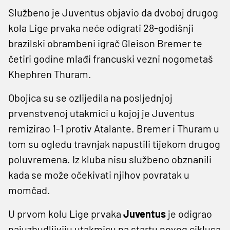
Službeno je Juventus objavio da dvoboj drugog
kola Lige prvaka neće odigrati 28-godišnji
brazilski obrambeni igrač Gleison Bremer te
četiri godine mlađi francuski vezni nogometaš
Khephren Thuram.
Obojica su se ozlijedila na posljednjoj
prvenstvenoj utakmici u kojoj je Juventus
remizirao 1-1 protiv Atalante. Bremer i Thuram u
tom su ogledu travnjak napustili tijekom drugog
poluvremena. Iz kluba nisu službeno obznanili
kada se može očekivati njihov povratak u
momčad.
U prvom kolu Lige prvaka
Juventus
je odigrao
najuzbudljiviju utakmicu na startu novog ciklusa