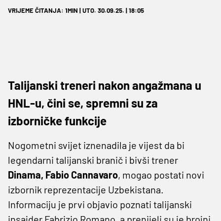
VRIJEME ČITANJA: 1MIN | UTO. 30.09.25. | 18:05
Talijanski treneri nakon angažmana u
HNL-u, čini se, spremni su za
izborničke funkcije
Nogometni svijet iznenadila je vijest da bi
legendarni talijanski branič i bivši trener
Dinama, Fabio Cannavaro
, mogao postati novi
izbornik reprezentacije Uzbekistana.
Informaciju je prvi objavio poznati talijanski
insajder Fabrizio Romano, a prenijeli su je brojni