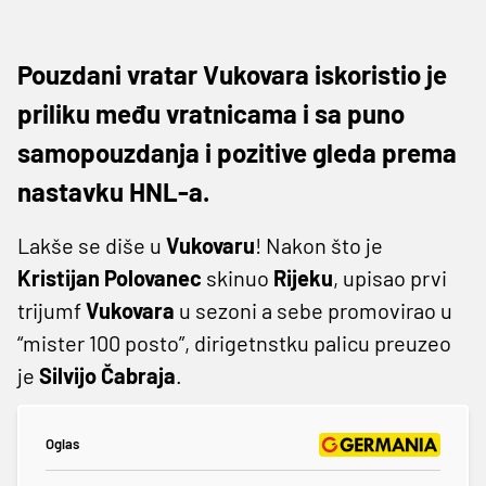
Pouzdani vratar Vukovara iskoristio je
priliku među vratnicama i sa puno
samopouzdanja i pozitive gleda prema
nastavku HNL-a.
Lakše se diše u
Vukovaru
! Nakon što je
Kristijan
Polovanec
skinuo
Rijeku
, upisao prvi
trijumf
Vukovara
u sezoni a sebe promovirao u
“mister 100 posto”, dirigetnstku palicu preuzeo
je
Silvijo
Čabraja
.
Oglas