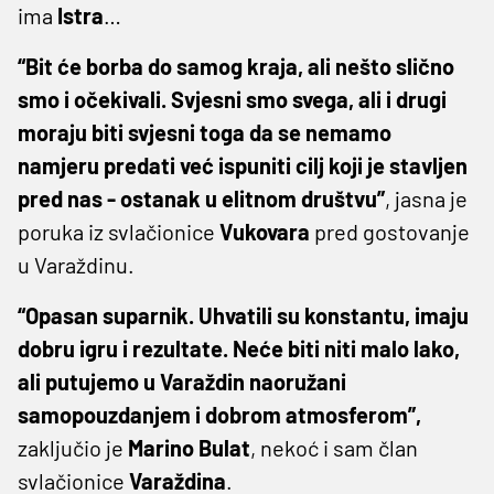
ima
Istra
…
“Bit će borba do samog kraja, ali nešto slično
smo i očekivali. Svjesni smo svega, ali i drugi
moraju biti svjesni toga da se nemamo
namjeru predati već ispuniti cilj koji je stavljen
pred nas - ostanak u elitnom društvu”
, jasna je
poruka iz svlačionice
Vukovara
pred gostovanje
u Varaždinu.
“Opasan suparnik. Uhvatili su konstantu, imaju
dobru igru i rezultate. Neće biti niti malo lako,
ali putujemo u Varaždin naoružani
samopouzdanjem i dobrom atmosferom”,
zaključio je
Marino
Bulat
, nekoć i sam član
svlačionice
Varaždina
.