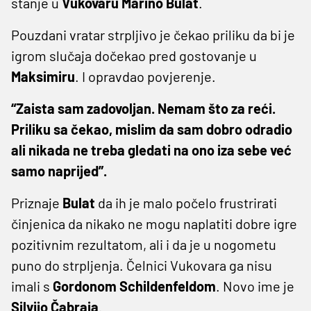
stanje u
Vukovaru
Marino
Bulat
.
Pouzdani vratar strpljivo je čekao priliku da bi je
igrom slučaja dočekao pred gostovanje u
Maksimiru
. I opravdao povjerenje.
“Zaista sam zadovoljan. Nemam što za reći.
Priliku sa čekao, mislim da sam dobro odradio
ali nikada ne treba gledati na ono iza sebe već
samo naprijed”.
Priznaje
Bulat
da ih je malo počelo frustrirati
činjenica da nikako ne mogu naplatiti dobre igre
pozitivnim rezultatom, ali i da je u nogometu
puno do strpljenja. Čelnici Vukovara ga nisu
imali s
Gordonom
Schildenfeldom
. Novo ime je
Silvijo
Čabraja
.