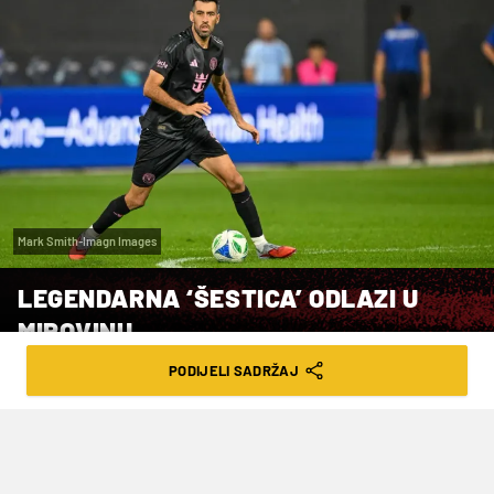
Mark Smith-Imagn Images
LEGENDARNA ‘ŠESTICA’ ODLAZI U
MIROVINU
PODIJELI SADRŽAJ
VRIJEME ČITANJA: 2MIN | PET. 26.09.25. | 08:40