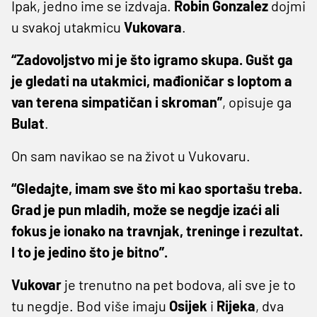
Ipak, jedno ime se izdvaja.
Robin
Gonzalez
dojmi
u svakoj utakmicu
Vukovara
.
“Zadovoljstvo mi je što igramo skupa. Gušt ga
je gledati na utakmici, mađioničar s loptom a
van terena simpatičan i skroman”
, opisuje ga
Bulat
.
On sam navikao se na život u Vukovaru.
“Gledajte, imam sve što mi kao sportašu treba.
Grad je pun mladih, može se negdje izaći ali
fokus je ionako na travnjak, treninge i rezultat.
I to je jedino što je bitno”.
Vukovar
je trenutno na pet bodova, ali sve je to
tu negdje. Bod više imaju
Osijek
i
Rijeka
, dva