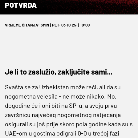
POTVRDA
VRIJEME ČITANJA: 3MIN | PET. 03.10.25. | 10:00
Je li to zaslužio, zaključite sami...
Svašta se za Uzbekistan može reći, ali da su
nogometna velesila - ne može nikako. No,
dogodine će i oni biti na SP-u, a svoju prvu
završnicu najvećeg nogometnog natjecanja
osigurali su još prije skoro pola godine kada su s
UAE-om u gostima odigrali 0-0 u trećoj fazi