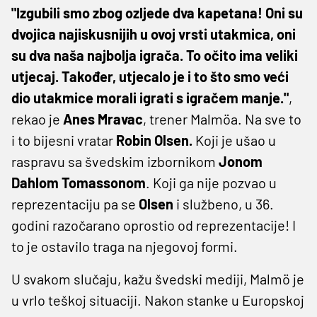
"Izgubili smo zbog ozljede dva kapetana! Oni su
dvojica najiskusnijih u ovoj vrsti utakmica, oni
su dva naša najbolja igrača. To očito ima veliki
utjecaj. Također, utjecalo je i to što smo veći
dio utakmice morali igrati s igračem manje."
,
rekao je
Anes Mravac
, trener Malmöa. Na sve to
i to bijesni vratar
Robin Olsen.
Koji je ušao u
raspravu sa švedskim izbornikom
Jonom
Dahlom Tomassonom
. Koji ga nije pozvao u
reprezentaciju pa se
Olsen
i službeno, u 36.
godini razočarano oprostio od reprezentacije! I
to je ostavilo traga na njegovoj formi.
U svakom slučaju, kažu švedski mediji, Malmö je
u vrlo teškoj situaciji. Nakon stanke u Europskoj