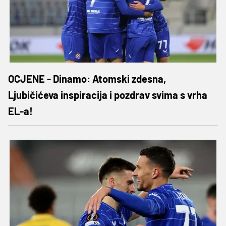
OCJENE - Dinamo: Atomski zdesna,
Ljubičićeva inspiracija i pozdrav svima s vrha
EL-a!