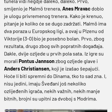
tunela vidi negdje daleko, daleko. Prvo,
smijenio je Malmö trenera,
Anes Mravac
dobio
je ulogu privremenog trenera. Kako je krenuo,
pitanje je koliko će se dugo zadržati. Malmö ima
dva poraza u Europskog ligi, a ovaj u Plzenu od
Viktorije (3-0) bio je posebno bolan. Prvo, zbog
rezultata, drugo zbog svih popratnih događaja.
Dakle, dvije ozljede u prvih pola sata. Iz igre su
morali
Pontus Jannson
zbog ozljede glave i
Anders Christiansen,
koji je izašao šepajući.
Hoće li biti spremni do Dinama, tko to sad zna. I,
nisu jedini, imaju Šveđani još nekoliko
ozlijeđenih igrača, nekih važnih, nekih manje
bitnih, brojni su upitni za dvoboj s Modrima.