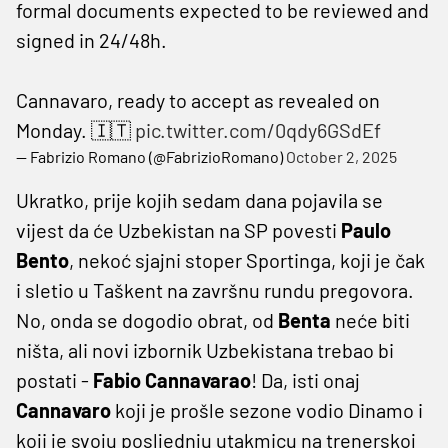
formal documents expected to be reviewed and
signed in 24/48h.
Cannavaro, ready to accept as revealed on
Monday. 🇮🇹
pic.twitter.com/0qdy6GSdEf
— Fabrizio Romano (@FabrizioRomano)
October 2, 2025
Ukratko, prije kojih sedam dana pojavila se
vijest da će Uzbekistan na SP povesti
Paulo
Bento
, nekoć sjajni stoper Sportinga, koji je čak
i sletio u Taškent na završnu rundu pregovora.
No, onda se dogodio obrat, od
Benta
neće biti
ništa, ali novi izbornik Uzbekistana trebao bi
postati -
Fabio Cannavarao
! Da, isti onaj
Cannavaro
koji je prošle sezone vodio Dinamo i
koji je svoju posljednju utakmicu na trenerskoj