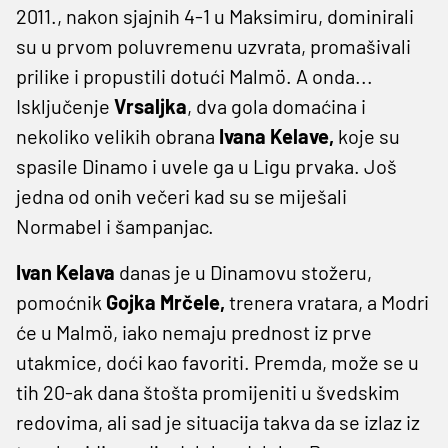
2011., nakon sjajnih 4-1 u Maksimiru, dominirali
su u prvom poluvremenu uzvrata, promašivali
prilike i propustili dotući Malmö. A onda...
Isključenje
Vrsaljka
, dva gola domaćina i
nekoliko velikih obrana
Ivana Kelave,
koje su
spasile Dinamo i uvele ga u Ligu prvaka. Još
jedna od onih večeri kad su se miješali
Normabel i šampanjac.
Ivan Kelava
danas je u Dinamovu stožeru,
pomoćnik
Gojka Mrčele,
trenera vratara, a Modri
će u Malmö, iako nemaju prednost iz prve
utakmice, doći kao favoriti. Premda, može se u
tih 20-ak dana štošta promijeniti u švedskim
redovima, ali sad je situacija takva da se izlaz iz