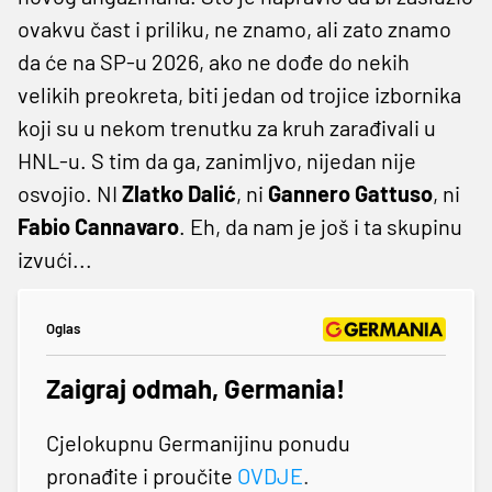
ovakvu čast i priliku, ne znamo, ali zato znamo
da će na SP-u 2026, ako ne dođe do nekih
velikih preokreta, biti jedan od trojice izbornika
koji su u nekom trenutku za kruh zarađivali u
HNL-u. S tim da ga, zanimljvo, nijedan nije
osvojio. NI
Zlatko Dalić
, ni
Gannero Gattuso
, ni
Fabio Cannavaro
. Eh, da nam je još i ta skupinu
izvući...
Oglas
Zaigraj odmah, Germania!
Cjelokupnu Germanijinu ponudu
pronađite i proučite
OVDJE
.