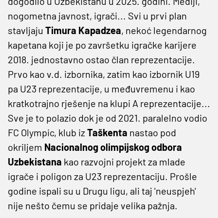
dogodilo u Uzbekistanu u 2025. godini. Mediji,
nogometna javnost, igrači... Svi u prvi plan
stavljaju
Timura Kapadzea
, nekoć legendarnog
kapetana koji je po završetku igračke karijere
2018. jednostavno ostao član reprezentacije.
Prvo kao v.d. izbornika, zatim kao izbornik U19
pa U23 reprezentacije, u međuvremenu i kao
kratkotrajno rješenje na klupi A reprezentacije...
Sve je to polazio dok je od 2021. paralelno vodio
FC Olympic, klub iz
Taškenta
nastao pod
okriljem
Nacionalnog olimpijskog odbora
Uzbekistana
kao razvojni projekt za mlade
igrače i poligon za U23 reprezentaciju. Prošle
godine ispali su u Drugu ligu, ali taj 'neuspjeh'
nije nešto čemu se pridaje velika pažnja.