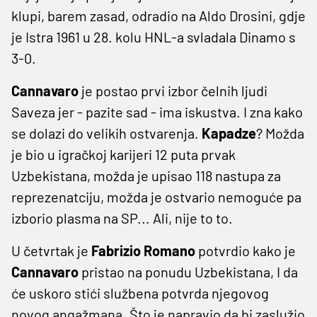
klupi, barem zasad, odradio na Aldo Drosini, gdje
je Istra 1961 u 28. kolu HNL-a svladala Dinamo s
3-0.
Cannavaro
je postao prvi izbor čelnih ljudi
Saveza jer - pazite sad - ima iskustva. I zna kako
se dolazi do velikih ostvarenja.
Kapadze
? Možda
je bio u igračkoj karijeri 12 puta prvak
Uzbekistana, možda je upisao 118 nastupa za
reprezenatciju, možda je ostvario nemoguće pa
izborio plasma na SP... Ali, nije to to.
U četvrtak je
Fabrizio
Romano
potvrdio kako je
Cannavaro
pristao na ponudu Uzbekistana, I da
će uskoro stići službena potvrda njegovog
novog angažmana. Što je napravio da bi zaslužio