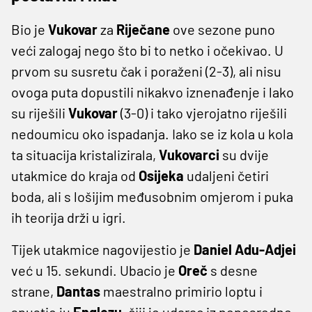
Bio je
Vukovar
za
Riječane
ove sezone puno
veći zalogaj nego što bi to netko i očekivao. U
prvom su susretu čak i poraženi (2-3), ali nisu
ovoga puta dopustili nikakvo iznenađenje i lako
su riješili
Vukovar
(3-0) i tako vjerojatno riješili
nedoumicu oko ispadanja. Iako se iz kola u kola
ta situacija kristalizirala,
Vukovarci
su dvije
utakmice do kraja od
Osijeka
udaljeni četiri
boda, ali s lošijim međusobnim omjerom i puka
ih teorija drži u igri.
Tijek utakmice nagovijestio je
Daniel Adu-Adjei
već u 15. sekundi. Ubacio je
Oreč
s desne
strane,
Dantas
maestralno primirio loptu i
spustio ju
Englezu
, čiji je udarac iz neposredne