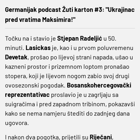
Germanijak podcast Žuti karton #3: "Ukrajinac
pred vratima Maksimira!"
Točku na i stavio je
Stjepan Radeljić
u 50.
minuti.
Lasickas
je, kao i u prvom poluvremenu
Devetak
, prošao po lijevoj strani napada, ušao u
kazneni prostor i prizemnom loptom pronašao
stopera, koji je lijevom nogom zabio svoj drugi
ovosezonski pogodak.
Bosanskohercegovački
reprezentativac
proslavio je u zagrljaju sa
suigračima i pred zapadnom tribinom, pokazavši
kako se nema namjeru štediti do zadnjeg dana
ugovora.
I nakon dva pogotka, prijetili su
Riječani
,