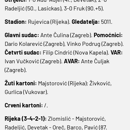
Radeljić (50., Lasickas), 3-0 Fruk (90.+5).
Stadion:
Rujevica (Rijeka).
Gledatelja:
5011.
Glavni sudac:
Ante Čulina (Zagreb).
Pomoćnici:
Dario Kolarević (Zagreb), Vinko Podrug (Zagreb).
Četvrti sudac:
Filip Cindrić (Nova Kapela).
VAR:
Ivan Vučković (Zagreb).
AVAR:
Ante Čuljak
(Zagreb).
Žuti kartoni:
Majstorović (Rijeka); Živković,
Gurlica (Vukovar).
Crveni kartoni:
/.
Rijeka (3-4-2-1):
Zlomislić - Majstorović,
Radeljić, Devetak - Oreč, Barco, Pavić (87.