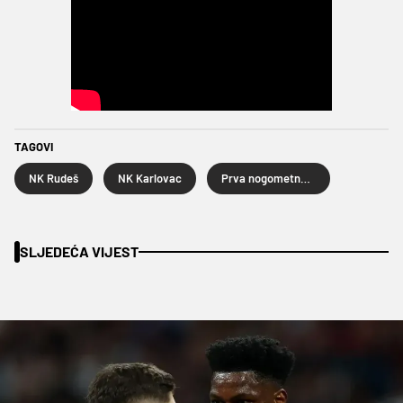
TAGOVI
NK Rudeš
NK Karlovac
Prva nogometna liga
SLJEDEĆA VIJEST