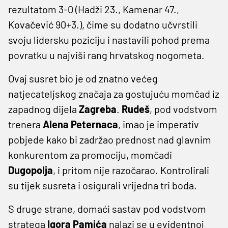
rezultatom 3-0 (Hadži 23., Kamenar 47.,
Kovačević 90+3.), čime su dodatno učvrstili
svoju lidersku poziciju i nastavili pohod prema
povratku u najviši rang hrvatskog nogometa.
Ovaj susret bio je od znatno većeg
natjecateljskog značaja za gostujuću momčad iz
zapadnog dijela
Zagreba
.
Rudeš
, pod vodstvom
trenera
Alena Peternaca
, imao je imperativ
pobjede kako bi zadržao prednost nad glavnim
konkurentom za promociju, momčadi
Dugopolja
, i pritom nije razočarao. Kontrolirali
su tijek susreta i osigurali vrijedna tri boda.
S druge strane, domaći sastav pod vodstvom
stratega
Igora Pamića
nalazi se u evidentnoj