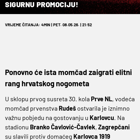
SIGURNU PROMOCIJU!
VRIJEME ČITANJA: 4MIN | PET. 08.05.26. | 21:52
Ponovno će ista momčad zaigrati elitni
rang hrvatskog nogometa
U sklopu prvog susreta 30. kola
Prve NL
, vodeća
momčad prvenstva
Rudeš
ostvarila je iznimno
važnu pobjedu na gostovanju u
Karlovcu
. Na
stadionu
Branko Čavlović-Čavlek
,
Zagrepčani
su slavili protiv domaćeg
Karlovca 1919