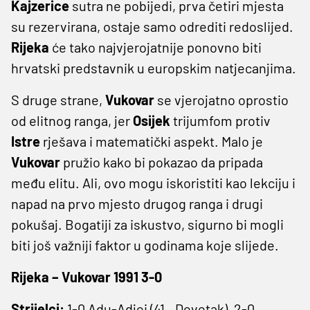
Kajzerice
sutra ne pobijedi, prva četiri mjesta
su rezervirana, ostaje samo odrediti redoslijed.
Rijeka
će tako najvjerojatnije ponovno biti
hrvatski predstavnik u europskim natjecanjima.
S druge strane,
Vukovar
se vjerojatno oprostio
od elitnog ranga, jer
Osijek
trijumfom protiv
Istre
rješava i matematički aspekt. Malo je
Vukovar
pružio kako bi pokazao da pripada
među elitu. Ali, ovo mogu iskoristiti kao lekciju i
napad na prvo mjesto drugog ranga i drugi
pokušaj. Bogatiji za iskustvo, sigurno bi mogli
biti još važniji faktor u godinama koje slijede.
Rijeka – Vukovar 1991 3-0
Strijelci:
1-0 Adu-Adjei (41., Devetak), 2-0