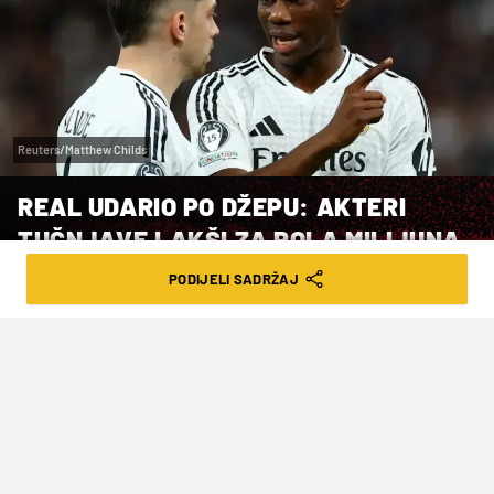
Reuters/Matthew Childs
REAL UDARIO PO DŽEPU: AKTERI
TUČNJAVE LAKŠI ZA POLA MILIJUNA
EURA
PODIJELI SADRŽAJ
VRIJEME ČITANJA: 4MIN | PET. 08.05.26. | 21:52