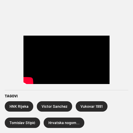
TAGOVI
HNK Rijeka
Victor Sanchez
Vukovar 1991
Tomislav Stipić
Hrvatska nogometna liga