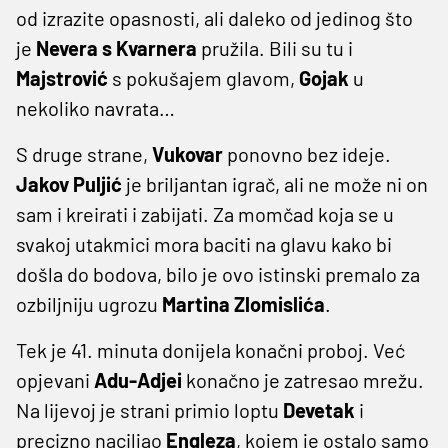
od izrazite opasnosti, ali daleko od jedinog što
je
Nevera s Kvarnera
pružila. Bili su tu i
Majstrović
s pokušajem glavom,
Gojak
u
nekoliko navrata…
S druge strane,
Vukovar
ponovno bez ideje.
Jakov Puljić
je briljantan igrač, ali ne može ni on
sam i kreirati i zabijati. Za momčad koja se u
svakoj utakmici mora baciti na glavu kako bi
došla do bodova, bilo je ovo istinski premalo za
ozbiljniju ugrozu
Martina Zlomislića
.
Tek je 41. minuta donijela konačni proboj. Već
opjevani
Adu-Adjei
konačno je zatresao mrežu.
Na lijevoj je strani primio loptu
Devetak
i
precizno naciljao
Engleza
, kojem je ostalo samo