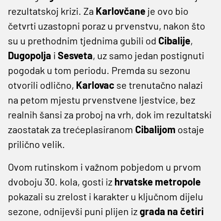
rezultatskoj krizi. Za
Karlovčane
je ovo bio
četvrti uzastopni poraz u prvenstvu, nakon što
su u prethodnim tjednima gubili od
Cibalije
,
Dugopolja
i
Sesveta
, uz samo jedan postignuti
pogodak u tom periodu. Premda su sezonu
otvorili odlično,
Karlovac
se trenutačno nalazi
na petom mjestu prvenstvene ljestvice, bez
realnih šansi za proboj na vrh, dok im rezultatski
zaostatak za trećeplasiranom
Cibalijom
ostaje
prilično velik.
Ovom rutinskom i važnom pobjedom u prvom
dvoboju 30. kola, gosti iz
hrvatske metropole
pokazali su zrelost i karakter u ključnom dijelu
sezone, odnijevši puni plijen iz
grada na četiri