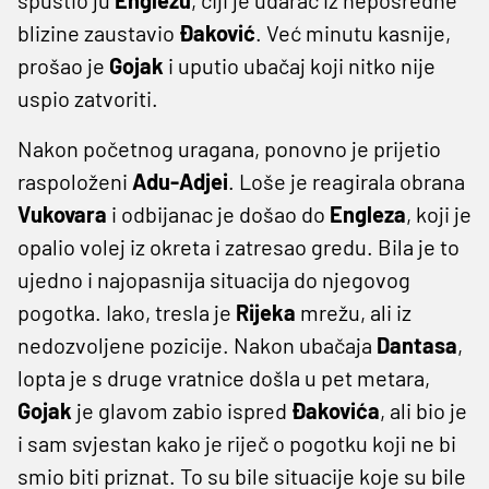
blizine zaustavio
Đaković
. Već minutu kasnije,
prošao je
Gojak
i uputio ubačaj koji nitko nije
uspio zatvoriti.
Nakon početnog uragana, ponovno je prijetio
raspoloženi
Adu-Adjei
. Loše je reagirala obrana
Vukovara
i odbijanac je došao do
Engleza
, koji je
opalio volej iz okreta i zatresao gredu. Bila je to
ujedno i najopasnija situacija do njegovog
pogotka. Iako, tresla je
Rijeka
mrežu, ali iz
nedozvoljene pozicije. Nakon ubačaja
Dantasa
,
lopta je s druge vratnice došla u pet metara,
Gojak
je glavom zabio ispred
Đakovića
, ali bio je
i sam svjestan kako je riječ o pogotku koji ne bi
smio biti priznat. To su bile situacije koje su bile