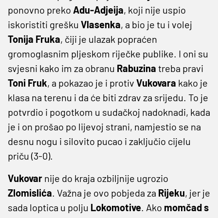
ponovno preko
Adu-Adjeija
, koji nije uspio
iskoristiti grešku
Vlasenka
, a bio je tu i volej
Tonija Fruka
, čiji je ulazak popraćen
gromoglasnim pljeskom riječke publike. I oni su
svjesni kako im za obranu
Rabuzina
treba pravi
Toni Fruk
, a pokazao je i protiv
Vukovara
kako je
klasa na terenu i da će biti zdrav za srijedu. To je
potvrdio i pogotkom u sudačkoj nadoknadi, kada
je i on prošao po lijevoj strani, namjestio se na
desnu nogu i silovito pucao i zaključio cijelu
priču (3-0).
Vukovar
nije do kraja ozbiljnije ugrozio
Zlomislića
. Važna je ovo pobjeda za
Rijeku
, jer je
sada loptica u polju
Lokomotive
. Ako
momčad s