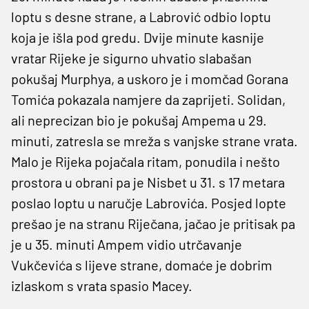
loptu s desne strane, a Labrović odbio loptu
koja je išla pod gredu. Dvije minute kasnije
vratar Rijeke je sigurno uhvatio slabašan
pokušaj Murphya, a uskoro je i momčad Gorana
Tomića pokazala namjere da zaprijeti. Solidan,
ali neprecizan bio je pokušaj Ampema u 29.
minuti, zatresla se mreža s vanjske strane vrata.
Malo je Rijeka pojačala ritam, ponudila i nešto
prostora u obrani pa je Nisbet u 31. s 17 metara
poslao loptu u naručje Labrovića. Posjed lopte
prešao je na stranu Riječana, jačao je pritisak pa
je u 35. minuti Ampem vidio utrčavanje
Vukčevića s lijeve strane, domaće je dobrim
izlaskom s vrata spasio Macey.