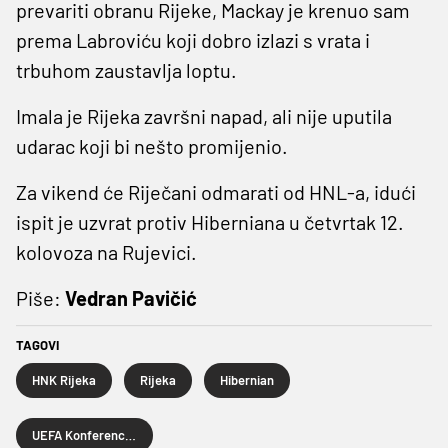
prevariti obranu Rijeke, Mackay je krenuo sam
prema Labroviću koji dobro izlazi s vrata i
trbuhom zaustavlja loptu.
Imala je Rijeka završni napad, ali nije uputila
udarac koji bi nešto promijenio.
Za vikend će Riječani odmarati od HNL-a, idući
ispit je uzvrat protiv Hiberniana u četvrtak 12.
kolovoza na Rujevici.
Piše:
Vedran Pavičić
TAGOVI
HNK Rijeka
Rijeka
Hibernian
UEFA Konferencijska liga