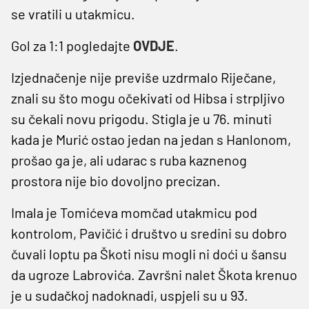
se vratili u utakmicu.
Gol za 1:1 pogledajte
OVDJE
.
Izjednačenje nije previše uzdrmalo Riječane,
znali su što mogu očekivati od Hibsa i strpljivo
su čekali novu prigodu. Stigla je u 76. minuti
kada je Murić ostao jedan na jedan s Hanlonom,
prošao ga je, ali udarac s ruba kaznenog
prostora nije bio dovoljno precizan.
Imala je Tomićeva momčad utakmicu pod
kontrolom, Pavičić i društvo u sredini su dobro
čuvali loptu pa Škoti nisu mogli ni doći u šansu
da ugroze Labrovića. Završni nalet Škota krenuo
je u sudačkoj nadoknadi, uspjeli su u 93.