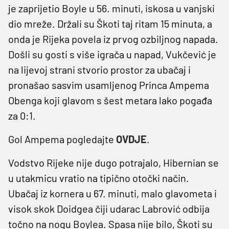
je zaprijetio Boyle u 56. minuti, iskosa u vanjski
dio mreže. Držali su Škoti taj ritam 15 minuta, a
onda je Rijeka povela iz prvog ozbiljnog napada.
Došli su gosti s više igrača u napad, Vukčević je
na lijevoj strani stvorio prostor za ubačaj i
pronašao sasvim usamljenog Princa Ampema
Obenga koji glavom s šest metara lako pogađa
za 0:1.
Gol Ampema pogledajte
OVDJE
.
Vodstvo Rijeke nije dugo potrajalo, Hibernian se
u utakmicu vratio na tipično otočki način.
Ubačaj iz kornera u 67. minuti, malo glavometa i
visok skok Doidgea čiji udarac Labrović odbija
točno na nogu Boylea. Spasa nije bilo, Škoti su