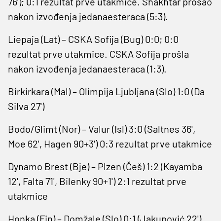
76’); 0:1 rezultat prve utakmice. Shakhtar prošao
nakon izvođenja jedanaesteraca (5:3).
Liepaja (Lat) – CSKA Sofija (Bug) 0:0; 0:0
rezultat prve utakmice. CSKA Sofija prošla
nakon izvođenja jedanaesteraca (1:3).
Birkirkara (Mal) – Olimpija Ljubljana (Slo) 1:0 (Da
Silva 27')
Bodo/Glimt (Nor) – Valur (Isl) 3:0 (Saltnes 36',
Moe 62', Hagen 90+3') 0:3 rezultat prve utakmice
Dynamo Brest (Bje) – Plzen (Češ) 1:2 (Kayamba
12', Falta 71', Bilenky 90+1') 2:1 rezultat prve
utakmice
Honka (Fin) – Domžale (Slo) 0:1 (Jakupović 22')