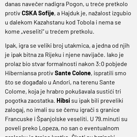
danas navečer nadigra Pogon, u treće pretkolo
protiv
CSKA Sofije
, a Hajduk je, nažalost izgubio
u dalekom Kazahstanu kod Tobola i nema se
kome „veseliti“ u trećem pretkolu.
Ipak, igra se veliki broj utakmica, a jedna od njih
je ipak bitna za Rijeku i njene navijače. Iako je
prolaz bio stvar formalnosti nakon 3:0 pobjede
Hiberniansa protiv
Sante Colone
, ispratili smo
što se događalo u Andori, na terenu Sante
Colome, koja je hrabro pokušavala sustići tri
pogotka zaostatka.
Hibsi
su ipak bili preveliki
zalogaj, no imali su se čemu igrači s granice
Francuske i Španjolske veseliti. U 79.minuti su
poveli preko Lopeza, no san o eventualnom
prolasku je trajao kratko. Škoti su brzinski