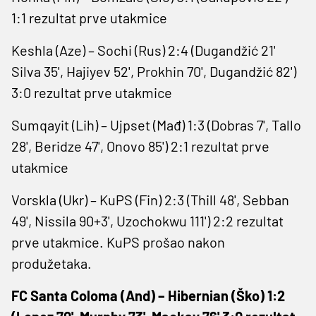
1:1 rezultat prve utakmice
Keshla (Aze) – Sochi (Rus) 2:4 (Dugandžić 21'
Silva 35', Hajiyev 52', Prokhin 70', Dugandžić 82')
3:0 rezultat prve utakmice
Sumqayit (Lih) – Ujpset (Mađ) 1:3 (Dobras 7', Tallo
28', Beridze 47', Onovo 85') 2:1 rezultat prve
utakmice
Vorskla (Ukr) – KuPS (Fin) 2:3 (Thill 48', Sebban
49', Nissila 90+3', Uzochokwu 111') 2:2 rezultat
prve utakmice. KuPS prošao nakon
produžetaka.
FC Santa Coloma (And) – Hibernian (Ško) 1:2