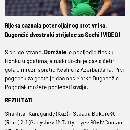
Rijeka saznala potencijalnog protivnika,
Dugančić dvostruki strijelac za Sochi (VIDEO)
S druge strane,
Domžale
je pobijedio finsku
Honku u gostima, a ruski Sochi je pak s četiri
gola u mreži ispratio Keshlu iz Azerbaiđana. Prvi
pogodak za goste je dao naš Marko Dugandžić.
Pogodak možete pogledati
ovdje.
REZULTATI
Shakhtar Karagandy (Kaz) – Steaua Bukurešt
(Rum) 2:1 (Gabyshev 11’ Tattybayev 90+1’/Coman