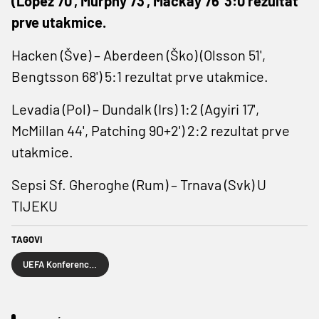
(Lopez 70', Murphy 73', Mackay 76' 3:0 rezultat
prve utakmice.
Hacken (Šve) – Aberdeen (Ško) (Olsson 51',
Bengtsson 68') 5:1 rezultat prve utakmice.
Levadia (Pol) – Dundalk (Irs) 1:2 (Agyiri 17',
McMillan 44', Patching 90+2') 2:2 rezultat prve
utakmice.
Sepsi Sf. Gheroghe (Rum) – Trnava (Svk) U
TIJEKU
TAGOVI
UEFA Konferencijska liga