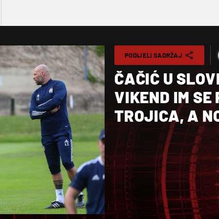
PODIJELI SADRŽAJ
ČAČIĆ U SLOV
VIKEND IM SE
TROJICA, A N