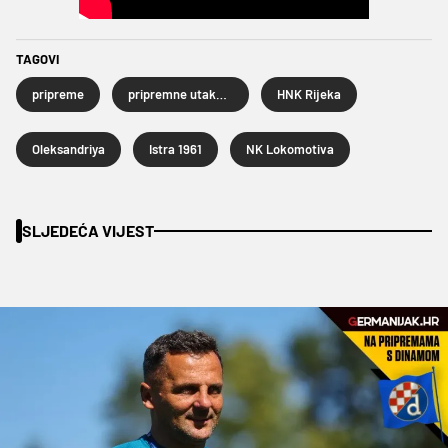
TAGOVI
pripreme
pripremne utakmice
HNK Rijeka
Oleksandriya
Istra 1961
NK Lokomotiva
SLJEDEĆA VIJEST