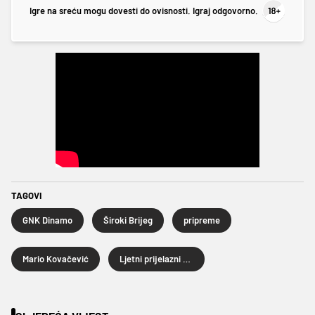
Igre na sreću mogu dovesti do ovisnosti. Igraj odgovorno.
TAGOVI
GNK Dinamo
Široki Brijeg
pripreme
Mario Kovačević
Ljetni prijelazni rok 2025.