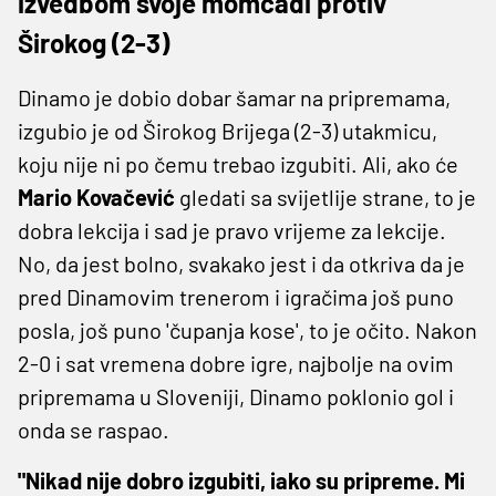
izvedbom svoje momčadi protiv
Širokog (2-3)
Dinamo je dobio dobar šamar na pripremama,
izgubio je od Širokog Brijega (2-3) utakmicu,
koju nije ni po čemu trebao izgubiti. Ali, ako će
Mario Kovačević
gledati sa svijetlije strane, to je
dobra lekcija i sad je pravo vrijeme za lekcije.
No, da jest bolno, svakako jest i da otkriva da je
pred Dinamovim trenerom i igračima još puno
posla, još puno 'čupanja kose', to je očito. Nakon
2-0 i sat vremena dobre igre, najbolje na ovim
pripremama u Sloveniji, Dinamo poklonio gol i
onda se raspao.
"Nikad nije dobro izgubiti, iako su pripreme. Mi