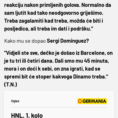
reakciju nakon primljenih golova. Normalno da
sam ljutit kad tako neodgovorno griješimo.
Treba zagalamiti kad treba, možda će biti i
posljedica, ali treba im dati i podršku."
Kako mu se dopao
Sergi Dominguez?
"Vidjeli ste sve, dečko je došao iz Barcelone, on
je tu tri ili četiri dana. Dali smo mu 45 minuta,
mora i on doći k sebi, on zna igrati, kad se
spremi bit će stoper kakvoga Dinamo treba."
(T.N.)
Oglas
HNL, 1. kolo