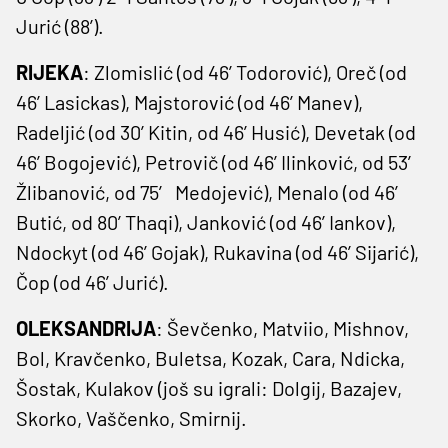
Jurić (88’).
RIJEKA
: Zlomislić (od 46’ Todorović), Oreč (od
46’ Lasickas), Majstorović (od 46’ Manev),
Radeljić (od 30’ Kitin, od 46’ Husić), Devetak (od
46’ Bogojević), Petrovič (od 46’ Ilinković, od 53′
Žlibanović, od 75′ Medojević), Menalo (od 46’
Butić, od 80’ Thaqi), Janković (od 46’ Iankov),
Ndockyt (od 46’ Gojak), Rukavina (od 46’ Sijarić),
Čop (od 46’ Jurić).
OLEKSANDRIJA
: Ševčenko, Matviio, Mishnov,
Bol, Kravčenko, Buletsa, Kozak, Cara, Ndicka,
Šostak, Kulakov (još su igrali: Dolgij, Bazajev,
Skorko, Vaščenko, Smirnij.