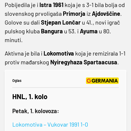
Pobijedila je i
Istra 1961
koja je s 3-1 bila bolja od
slovenskog prvoligaša
Primorja
iz
Ajdovščine
.
Golove su dali
Stjepan Lončar
u 41., novi igrač
pulskog kluba
Bangura
u 53. i
Ayuma
u 80.
minuti.
Aktivna je bila i
Lokomotiva
koja je remizirala 1-1
protiv mađarskog
Nyiregyhaza Spartaacusa
.
Oglas
HNL, 1. kolo
Petak, 1. kolovoza:
Lokomotiva – Vukovar 1991 1-0