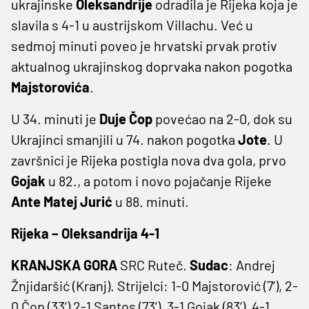
ukrajinske
Oleksandrije
odradila je Rijeka koja je
slavila s 4-1 u austrijskom Villachu. Već u
sedmoj minuti poveo je hrvatski prvak protiv
aktualnog ukrajinskog doprvaka nakon pogotka
Majstorovića
.
U 34. minuti je
Duje Čop
povećao na 2-0, dok su
Ukrajinci smanjili u 74. nakon pogotka
Jote
. U
završnici je Rijeka postigla nova dva gola, prvo
Gojak
u 82., a potom i novo pojačanje Rijeke
Ante Matej Jurić
u 88. minuti.
Rijeka – Oleksandrija 4-1
KRANJSKA GORA
SRC Ruteč.
Sudac
: Andrej
Žnjidaršić (Kranj). Strijelci: 1-0 Majstorović (7’), 2-
0 Čop (33’) 2-1 Santos (73’), 3-1 Gojak (83’), 4-1