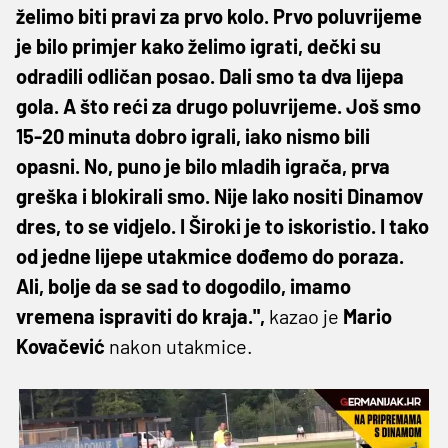
želimo biti pravi za prvo kolo. Prvo poluvrijeme
je bilo primjer kako želimo igrati, dečki su
odradili odličan posao. Dali smo ta dva lijepa
gola. A što reći za drugo poluvrijeme. Još smo
15-20 minuta dobro igrali, iako nismo bili
opasni. No, puno je bilo mladih igrača, prva
greška i blokirali smo. Nije lako nositi Dinamov
dres, to se vidjelo. I Široki je to iskoristio. I tako
od jedne lijepe utakmice dođemo do poraza.
Ali, bolje da se sad to dogodilo, imamo
vremena ispraviti do kraja.",
kazao je
Mario
Kovačević
nakon utakmice.