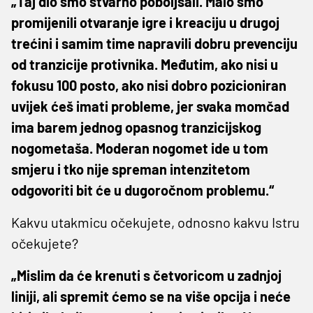
„Taj dio smo stvarno poboljšali. Malo smo
promijenili otvaranje igre i kreaciju u drugoj
trećini i samim time napravili dobru prevenciju
od tranzicije protivnika. Međutim, ako nisi u
fokusu 100 posto, ako nisi dobro pozicioniran
uvijek ćeš imati probleme, jer svaka momčad
ima barem jednog opasnog tranzicijskog
nogometaša. Moderan nogomet ide u tom
smjeru i tko nije spreman intenzitetom
odgovoriti bit će u dugoročnom problemu.“
Kakvu utakmicu očekujete, odnosno kakvu Istru
očekujete?
„Mislim da će krenuti s četvoricom u zadnjoj
liniji, ali spremit ćemo se na više opcija i neće