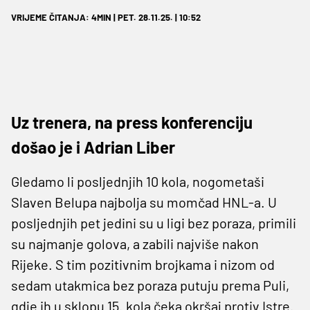
VRIJEME ČITANJA: 4MIN | PET. 28.11.25. | 10:52
Uz trenera, na press konferenciju
došao je i Adrian Liber
Gledamo li posljednjih 10 kola, nogometaši
Slaven Belupa najbolja su momčad HNL-a. U
posljednjih pet jedini su u ligi bez poraza, primili
su najmanje golova, a zabili najviše nakon
Rijeke. S tim pozitivnim brojkama i nizom od
sedam utakmica bez poraza putuju prema Puli,
gdje ih u sklopu 15. kola čeka okršaj protiv Istre.