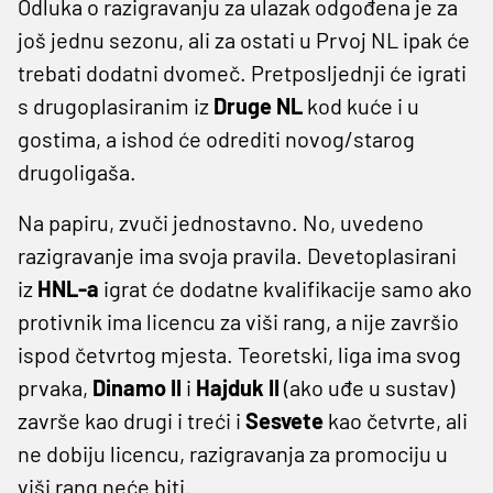
Odluka o razigravanju za ulazak odgođena je za
još jednu sezonu, ali za ostati u Prvoj NL ipak će
trebati dodatni dvomeč. Pretposljednji će igrati
s drugoplasiranim iz
Druge NL
kod kuće i u
gostima, a ishod će odrediti novog/starog
drugoligaša.
Na papiru, zvuči jednostavno. No, uvedeno
razigravanje ima svoja pravila. Devetoplasirani
iz
HNL-a
igrat će dodatne kvalifikacije samo ako
protivnik ima licencu za viši rang, a nije završio
ispod četvrtog mjesta. Teoretski, liga ima svog
prvaka,
Dinamo II
i
Hajduk II
(ako uđe u sustav)
završe kao drugi i treći i
Sesvete
kao četvrte, ali
ne dobiju licencu, razigravanja za promociju u
viši rang neće biti.