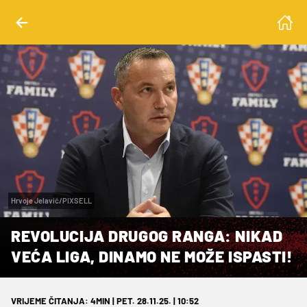
Hrvoje Jelavić/PIXSELL
REVOLUCIJA DRUGOG RANGA: NIKAD
VEĆA LIGA, DINAMO NE MOŽE ISPASTI!
VRIJEME ČITANJA: 4MIN | PET. 28.11.25. | 10:52