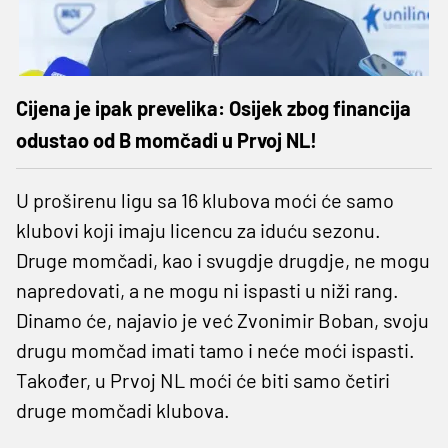
Cijena je ipak prevelika: Osijek zbog financija
odustao od B momčadi u Prvoj NL!
U proširenu ligu sa 16 klubova moći će samo
klubovi koji imaju licencu za iduću sezonu.
Druge momčadi, kao i svugdje drugdje, ne mogu
napredovati, a ne mogu ni ispasti u niži rang.
Dinamo će, najavio je već Zvonimir Boban, svoju
drugu momčad imati tamo i neće moći ispasti.
Također, u Prvoj NL moći će biti samo četiri
druge momčadi klubova.