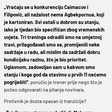
„Vraćaju se u konkurenciju Caimacov i
Filipović, ali nažalost nema Agbekpornua, koji
je kartoniran. Svi ostali u dobrom su stanju,
iako je tjedan bio specifičan zbog vremenskih
uvjeta. Tri treninga odradili smo na umjetnoj
travi, prilagođavali smo se, promijenili neke
sadržaje u radu, ali mislim da zadržali dobru
kondicijsku razinu, što je bio prioritet.
Uglavnom, zadovoljan sam u kakvom smo
stanju i koga god da stavimo u prvih 11 nećemo
pogriješiti“
, poručio je trener prije nego što je
počeo odgovarati na pitanja novinara.
Protivnik je dosta opasan iz tranzicije?