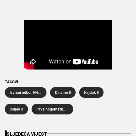
TAGOVI
Izvršni odbor HNS-a
Dinamo II
Hajduk II
Osijek II
Prva nogometna liga
SLJEDEĆA VIJEST