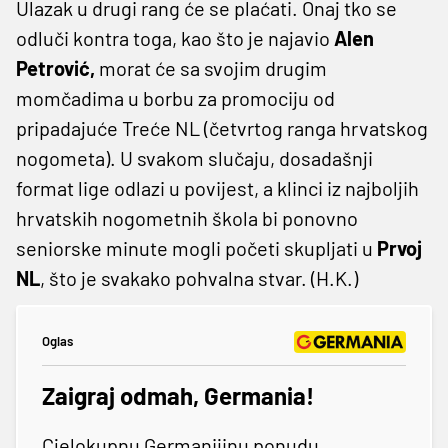
Ulazak u drugi rang će se plaćati. Onaj tko se
odluči kontra toga, kao što je najavio
Alen
Petrović,
morat će sa svojim drugim
momčadima u borbu za promociju od
pripadajuće Treće NL (četvrtog ranga hrvatskog
nogometa). U svakom slučaju, dosadašnji
format lige odlazi u povijest, a klinci iz najboljih
hrvatskih nogometnih škola bi ponovno
seniorske minute mogli početi skupljati u
Prvoj
NL
, što je svakako pohvalna stvar. (H.K.)
Oglas
Zaigraj odmah, Germania!
Cjelokupnu Germanijinu ponudu