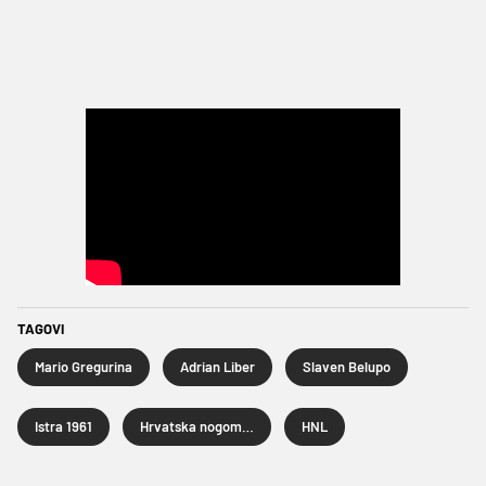
TAGOVI
Mario Gregurina
Adrian Liber
Slaven Belupo
Istra 1961
Hrvatska nogometna liga
HNL