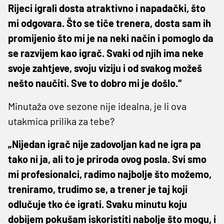
Rijeci igrali dosta atraktivno i napadački, što
mi odgovara. Što se tiče trenera, dosta sam ih
promijenio što mi je na neki način i pomoglo da
se razvijem kao igrač. Svaki od njih ima neke
svoje zahtjeve, svoju viziju i od svakog možeš
nešto naučiti. Sve to dobro mi je došlo.“
Minutaža ove sezone nije idealna, je li ova
utakmica prilika za tebe?
„Nijedan igrač nije zadovoljan kad ne igra pa
tako ni ja, ali to je priroda ovog posla. Svi smo
mi profesionalci, radimo najbolje što možemo,
treniramo, trudimo se, a trener je taj koji
odlučuje tko će igrati. Svaku minutu koju
dobijem pokušam iskoristiti nabolje što mogu, i