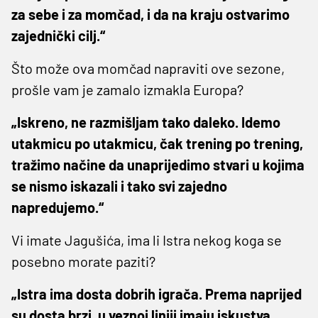
za sebe i za momčad, i da na kraju ostvarimo
zajednički cilj.“
Što može ova momčad napraviti ove sezone,
prošle vam je zamalo izmakla Europa?
„Iskreno, ne razmišljam tako daleko. Idemo
utakmicu po utakmicu, čak trening po trening,
tražimo načine da unaprijedimo stvari u kojima
se nismo iskazali i tako svi zajedno
napredujemo.“
Vi imate Jagušića, ima li Istra nekog koga se
posebno morate paziti?
„Istra ima dosta dobrih igrača. Prema naprijed
su dosta brzi, u veznoj liniji imaju iskustva