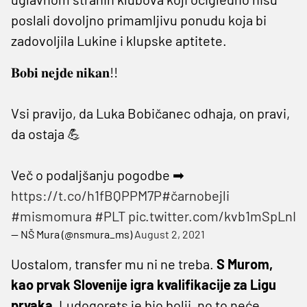
poslali dovoljno primamljivu ponudu koja bi
zadovoljila Lukine i klupske aptitete.
𝐁𝐨𝐛𝐢 𝐧𝐞𝐣𝐝𝐞 𝐧𝐢𝐤𝐚𝐧!!
Vsi pravijo, da Luka Bobičanec odhaja, on pravi,
da ostaja 💪
Več o podaljšanju pogodbe ➡
https://t.co/h1fBQPPM7P
#čarnobejli
#mismomura
#PLT
pic.twitter.com/kvb1mSpLnI
— NŠ Mura (@nsmura_ms)
August 2, 2021
Uostalom, transfer mu ni ne treba.
S Murom,
kao prvak Slovenije igra kvalifikacije za Ligu
prvaka.
Ludogorets
je bio bolji, no to neće