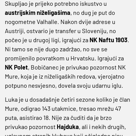
Skupljao je prijeko potrebno iskustvo u
austrijskim niželigašima
, no dug je put do
nogometne Valhalle. Nakon dvije adrese u
Austriji, ostvario je transfer u Sloveniju, no
počeo je u drugoj ligi, igrajući za
NK Naftu 1903
.
Ni tamo se nije dugo zadržao, no sve se
promijenilo povratkom u Hrvatsku. Igrajući za
NK Polet
, Bobičanec je privukao pozornost NK
Mure, koja je iz niželigaških redova, vjerojatno
potpuno nesvjesno, dovela svoju udarnu iglu.
Luka je u dosadašnje četiri sezone koliko je član
Mure, odigrao 143 utakmice, tresao mrežu 47
puta, asistirao 18. Nije za čuditi da je brzo
privukao pozornost
Hajduka
, ali i nekih drugih,
uglavnom stranih klubova koji očigledno nisu