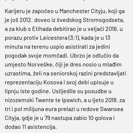
Karijeru je započeo u Manchester Cityju, koji ga
je još 2012. doveo iz švedskog Stromsgodseta,
a za klub s Etihada debitirao je u veljači 2016. u
porazu protiv Leicestera (3:1), kada je u 13
minuta na terenu uspio asistirati za jedini
pogodak svoje momčadi. Ubrzo je odlučio da
umjesto Norveške, čiji je dres nosio u mlađim
uzrastima, želi na seniorskoj razini predstavljati
reprezentaciju Kosova i svoj debi upisuje u
lipnju iste godine. Uslijedile su posudbe u
nizozemski Twente te Ipswich, a u ljeto 2018. za
tri i pol milijuna eura prelazi u redove Swansea
Cityja, gdje je u 79 nastupa zabio 10 golova i
dodao 11 asistencija.