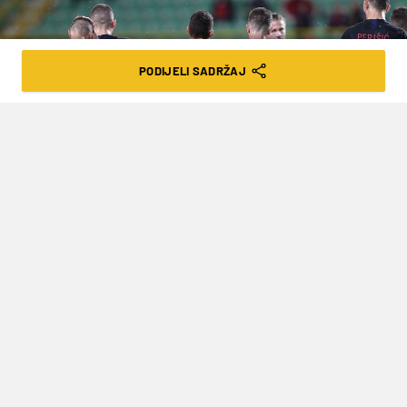
PODIJELI SADRŽAJ
Luka Stanzl/PIXSELL
POVREMENI HRVATSKI
REPREZENTATIVAC VRATIO SE U HNL,
BORIT ĆE SE ZA NASLOV PRVAKA
VRIJEME ČITANJA: 2MIN | PON. 02.08.21. | 16:41