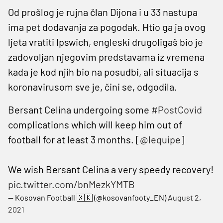
Od prošlog je rujna član Dijona i u 33 nastupa
ima pet dodavanja za pogodak. Htio ga ja ovog
ljeta vratiti Ipswich, engleski drugoligaš bio je
zadovoljan njegovim predstavama iz vremena
kada je kod njih bio na posudbi, ali situacija s
koronavirusom sve je, čini se, odgodila.
Bersant Celina undergoing some
#PostCovid
complications which will keep him out of
football for at least 3 months. [
@lequipe
]
We wish Bersant Celina a very speedy recovery!
pic.twitter.com/bnMezkYMTB
— Kosovan Football 🇽🇰 (@kosovanfooty_EN)
August 2,
2021