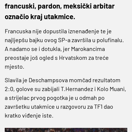
francuski, pardon, meksički arbitar
označio kraj utakmice.
Francuska nije dopustila iznenađenje te je
najljepšu bajku ovog SP-a završila u polufinalu.
A nadamo se i dotukla, jer Marokancima
preostaje još ogled s Hrvatskom za treće
mjesto.
Slavila je Deschampsova momčad rezultatom
2:0, golove su zabijali T.Hernandez i Kolo Muani,
a strijelac prvog pogotka je u odmah po
završetku utakmice u razgovoru za TF1 dao
kratko viđenje iste.