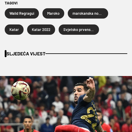
TAGOVI
Walid Regragui
Maroko
marokanska nogometna reprezentacija
Katar
Katar 2022
Svjetsko prvenstvo u nogometu Katar 2022.
SLJEDEĆA VIJEST