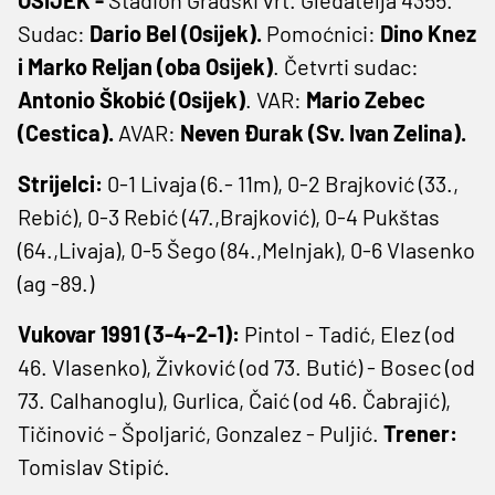
Sudac:
Dario Bel (Osijek).
Pomoćnici:
Dino Knez
i Marko Reljan (oba Osijek)
. Četvrti sudac:
Antonio Škobić (Osijek)
. VAR:
Mario Zebec
(Cestica).
AVAR:
Neven Đurak (Sv. Ivan Zelina).
Strijelci:
0-1 Livaja (6.- 11m), 0-2 Brajković (33.,
Rebić), 0-3 Rebić (47.,Brajković), 0-4 Pukštas
(64.,Livaja), 0-5 Šego (84.,Melnjak), 0-6 Vlasenko
(ag -89.)
Vukovar 1991 (3-4-2-1):
Pintol - Tadić, Elez (od
46. Vlasenko), Živković (od 73. Butić) - Bosec (od
73. Calhanoglu), Gurlica, Čaić (od 46. Čabrajić),
Tičinović - Špoljarić, Gonzalez - Puljić.
Trener:
Tomislav Stipić.