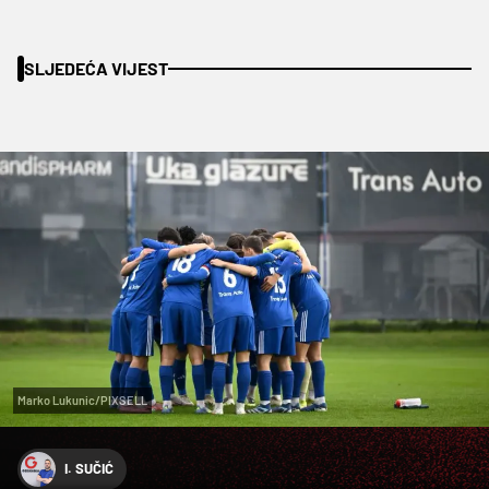
SLJEDEĆA VIJEST
Marko Lukunic/PIXSELL
I. SUČIĆ