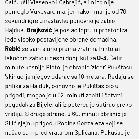
Čaić, ušli Vlasenko i Čabrajić, ali ni to nije
pomoglo Vukovarcima, jer nakon manje od 70
sekundi igre u nastavku ponovno je zabio
Hajduk.
Brajković
je poslao loptu u prostor iza
leđa visoko postavljene obrane domaćina,
Rebić
se sam sjurio prema vratima Pintola i
lakoćom zabio u desni donji kut za
0-3.
Četiri
minute kasnije Pintol je obranio 'zicer' Pukštasu,
'skinuo' je njegov udarac sa 10 metara. Redaju se
prilike za Hajduk, ponovno je Pukštas bio u
prigodi, mogao je u 52. minuti zabiti i četvrti
pogodak za Bijele, ali iz peterca je šutirao preko
vratiju. S druge strane, u 60. minuti obranio je
Silić sjajnu prigodu Robina Gonzaleza koji se
našao sam pred vratarom Splićana. Pokušao je