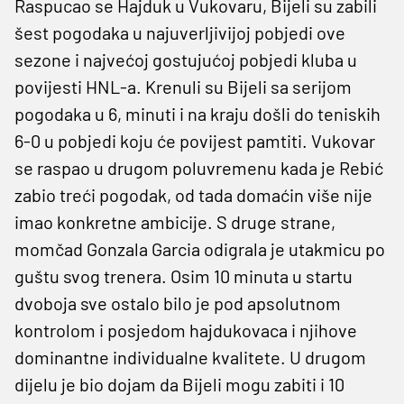
Raspucao se Hajduk u Vukovaru, Bijeli su zabili
šest pogodaka u najuverljivijoj pobjedi ove
sezone i najvećoj gostujućoj pobjedi kluba u
povijesti HNL-a. Krenuli su Bijeli sa serijom
pogodaka u 6, minuti i na kraju došli do teniskih
6-0 u pobjedi koju će povijest pamtiti. Vukovar
se raspao u drugom poluvremenu kada je Rebić
zabio treći pogodak, od tada domaćin više nije
imao konkretne ambicije. S druge strane,
momčad Gonzala Garcia odigrala je utakmicu po
guštu svog trenera. Osim 10 minuta u startu
dvoboja sve ostalo bilo je pod apsolutnom
kontrolom i posjedom hajdukovaca i njihove
dominantne individualne kvalitete. U drugom
dijelu je bio dojam da Bijeli mogu zabiti i 10