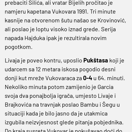
prebaciti Silića, ali vratar Bijelih pročitao je
namjeru kapetana Vukovara 1991. Tri minute
kasnije na otvorenom šutu našao se Krovinović,
ali poslao je loptu visoko iznad grede. Serija
napada Hajduka ipak je rezultirala novim
pogotkom.
Livaja je poveo kontru, uposlio
Pukštasa
koji je
udarcem sa 12 metara iskosa pogodio desni
donji kut mreže Vukovaraca za
0-4
u 64. minuti.
Nekoliko minuta potom zamijenio je Garcia
svoja dva ponajbolja igrača, umjesto Livaje i
Brajkovića na travnjak poslao Bambu i Šegu u
situaciji kada je bilo jasno da je utakmica
izgubila neizvjesnost glede pitanja pobjednika.
Do kraja susreta Vukovar je pokušavao doći do