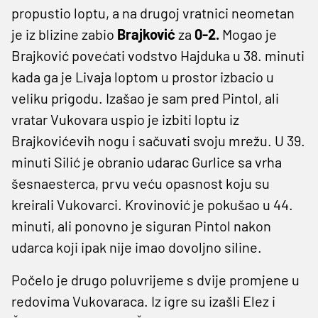
propustio loptu, a na drugoj vratnici neometan
je iz blizine zabio
Brajković
za
0-2.
Mogao je
Brajković povećati vodstvo Hajduka u 38. minuti
kada ga je Livaja loptom u prostor izbacio u
veliku prigodu. Izašao je sam pred Pintol, ali
vratar Vukovara uspio je izbiti loptu iz
Brajkovićevih nogu i sačuvati svoju mrežu. U 39.
minuti Silić je obranio udarac Gurlice sa vrha
šesnaesterca, prvu veću opasnost koju su
kreirali Vukovarci. Krovinović je pokušao u 44.
minuti, ali ponovno je siguran Pintol nakon
udarca koji ipak nije imao dovoljno siline.
Počelo je drugo poluvrijeme s dvije promjene u
redovima Vukovaraca. Iz igre su izašli Elez i