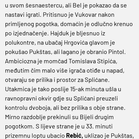
u svom šesnaestercu, ali Bel je pokazao da se
nastavi igrati. Pritisnuo je Vukovar nakon
primljenog pogotka, domaćin je odlučno krenuo
po izjednačenje. Hajduk je bljesnuo iz
polukontre, na ubačaj Hrgovića glavom je
pokušao Pukštas, ali lagano je obranio Pintol.
Ambiciozna je momčad Tomislava Stipića,
međutim čim malo više igrača otiđe u napad,
otvaraju se prilika i prostor za Splićane.
Utakmica je tako poslije 15-ak minuta ušla u
ravnopravni okvir gdje su Splićani preuzeli
kontrolu dvoboja, ali bez prilika s obje strane.
Mirno razdoblje prekinuli su Bijeli drugim
pogotkom. S lijeve strane je u 33. minuti
prizemnu loptu ubacio
Rebić,
uklizao je Pukštas,