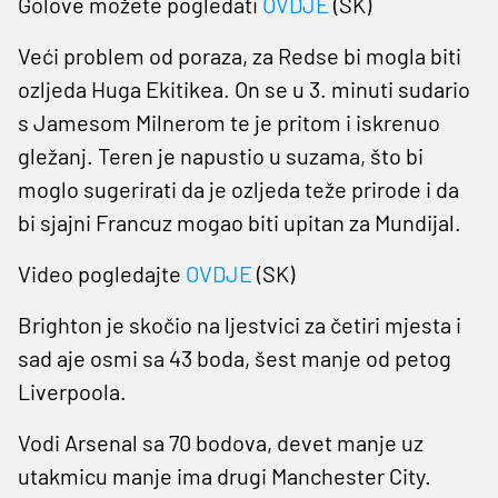
Golove možete pogledati
OVDJE
(SK)
Veći problem od poraza, za Redse bi mogla biti
ozljeda Huga Ekitikea. On se u 3. minuti sudario
s Jamesom Milnerom te je pritom i iskrenuo
gležanj. Teren je napustio u suzama, što bi
moglo sugerirati da je ozljeda teže prirode i da
bi sjajni Francuz mogao biti upitan za Mundijal.
Video pogledajte
OVDJE
(SK)
Brighton je skočio na ljestvici za četiri mjesta i
sad aje osmi sa 43 boda, šest manje od petog
Liverpoola.
Vodi Arsenal sa 70 bodova, devet manje uz
utakmicu manje ima drugi Manchester City.