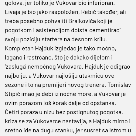
golova, jer toliko je Vukovar bio inferioran.
Livaja je bio jako raspoložen, Rebić također, ali
treba posebno pohvaliti Brajkovića koji je
pogotkom i asistencijom doista 'cementirao"
svoju poziciju startera na desnom krilu.
Kompletan Hajduk izgledao je tako moćno,
lagano i rastrčano, što je dakako dijelom i
'zasluga' nemoćnog Vukovara. Hajduk je odigrao
najbolju, a Vukovar najlošiju utakmicu ove
sezone i to na premijeri novog trenera. Tomislav
Stipić imao je debi iz noćne more, a Vukovar je
ovim porazom još korak dalje od opstanka.
Četiri poraza u nizu bez postignutog pogotka,
kriza se za Vukovarce nastavlja, a Hajduk mirno i
sretno ide na dugu stanku, jer susret sa Istrom u