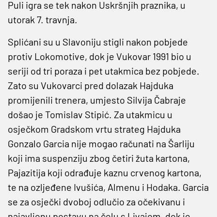
Puli igra se tek nakon Uskršnjih praznika, u
utorak 7. travnja.
Splićani su u Slavoniju stigli nakon pobjede
protiv Lokomotive, dok je Vukovar 1991 bio u
seriji od tri poraza i pet utakmica bez pobjede.
Zato su Vukovarci pred dolazak Hajduka
promijenili trenera, umjesto Silvija Čabraje
došao je Tomislav Stipić. Za utakmicu u
osječkom Gradskom vrtu strateg Hajduka
Gonzalo Garcia nije mogao računati na Šarliju
koji ima suspenziju zbog četiri žuta kartona,
Pajazitija koji odrađuje kaznu crvenog kartona,
te na ozljeđene Ivušića, Almenu i Hodaka. Garcia
se za osječki dvoboj odlučio za očekivanu i
najavljenu postavu na čelu s Livajom, dok je