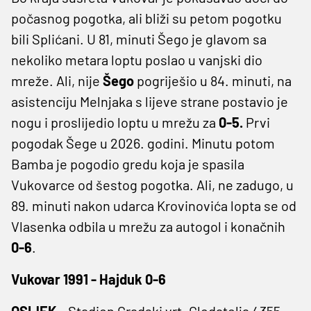
počasnog pogotka, ali bliži su petom pogotku
bili Splićani. U 81, minuti Šego je glavom sa
nekoliko metara loptu poslao u vanjski dio
mreže. Ali, nije
Šego
pogriješio u 84. minuti, na
asistenciju Melnjaka s lijeve strane postavio je
nogu i proslijedio loptu u mrežu za
0-5.
Prvi
pogodak Šege u 2026. godini. Minutu potom
Bamba je pogodio gredu koja je spasila
Vukovarce od šestog pogotka. Ali, ne zadugo, u
89. minuti nakon udarca Krovinovića lopta se od
Vlasenka odbila u mrežu za autogol i konačnih
0-6
.
Vukovar 1991 - Hajduk 0-6
OSIJEK -
Stadion Gradski vrt. Gledatelja 4355.