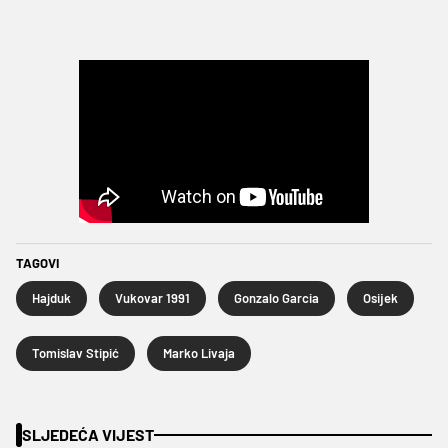
TAGOVI
Hajduk
Vukovar 1991
Gonzalo Garcia
Osijek
Tomislav Stipić
Marko Livaja
SLJEDEĆA VIJEST