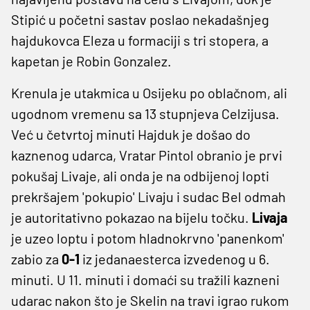
Stipić u početni sastav poslao nekadašnjeg
hajdukovca Eleza u formaciji s tri stopera, a
kapetan je Robin Gonzalez.
Krenula je utakmica u Osijeku po oblačnom, ali
ugodnom vremenu sa 13 stupnjeva Celzijusa.
Već u četvrtoj minuti Hajduk je došao do
kaznenog udarca, Vratar Pintol obranio je prvi
pokušaj Livaje, ali onda je na odbijenoj lopti
prekršajem 'pokupio' Livaju i sudac Bel odmah
je autoritativno pokazao na bijelu točku.
Livaja
je uzeo loptu i potom hladnokrvno 'panenkom'
zabio za
0-1
iz jedanaesterca izvedenog u 6.
minuti. U 11. minuti i domaći su tražili kazneni
udarac nakon što je Skelin na travi igrao rukom