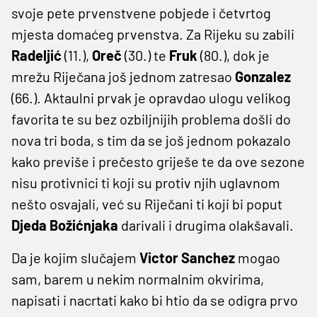
svoje pete prvenstvene pobjede i četvrtog
mjesta domaćeg prvenstva. Za Rijeku su zabili
Radeljić
(11.),
Oreč
(30.) te
Fruk
(80.), dok je
mrežu Riječana još jednom zatresao
Gonzalez
(66.). Aktaulni prvak je opravdao ulogu velikog
favorita te su bez ozbiljnijih problema došli do
nova tri boda, s tim da se još jednom pokazalo
kako previše i prečesto griješe te da ove sezone
nisu protivnici ti koji su protiv njih uglavnom
nešto osvajali, već su Riječani ti koji bi poput
Djeda Božićnjaka
darivali i drugima olakšavali.
Da je kojim slučajem
Victor Sanchez
mogao
sam, barem u nekim normalnim okvirima,
napisati i nacrtati kako bi htio da se odigra prvo