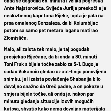
onda se dogodila 66. minuta i velika pogreška
Ante Majstorovića. Svijeća Jurilja preskočila je
neslužbenog kapetana Rijeke, lopta je pala na
prsa omalenog Gonzaleza, da bi Kolumbijac
potom sa samo pet metara lagano matirao
Zlomislića.
Malo, ali zaista tek malo, je taj pogodak
presjekao Riječane, da bi onda u 80. minuti
Toni Fruk s bijele točke zabio za 3-1. Dugo je
sudac Vukančić gledao uz aut-liniju ponovljenu
snimku, je li zaista povlačenje Shabanija bilo
dovoljno snažno da Oreč padne, a on pokaže u
smjeru bijele točke, ali onda je, nakon par
minuta gledanja situacije iz svih mogućih
kutova, shvatio kako nema dovoljno materijala