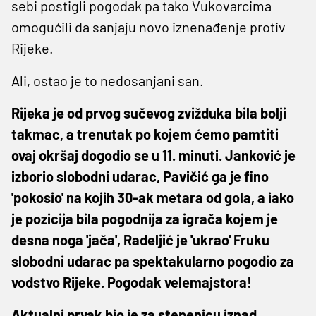
sebi postigli pogodak pa tako Vukovarcima
omogućili da sanjaju novo iznenađenje protiv
Rijeke.
Ali, ostao je to nedosanjani san.
Rijeka je od prvog sučevog zvižduka bila bolji
takmac, a trenutak po kojem ćemo pamtiti
ovaj okršaj dogodio se u 11. minuti. Janković je
izborio slobodni udarac, Pavičić ga je fino
'pokosio' na kojih 30-ak metara od gola, a iako
je pozicija bila pogodnija za igrača kojem je
desna noga 'jača', Radeljić je 'ukrao' Fruku
slobodni udarac pa spektakularno pogodio za
vodstvo Rijeke. Pogodak velemajstora!
Aktualni prvak bio je za stepenicu iznad