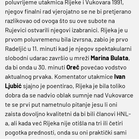
poluvrijeme utakmica Rijeke i Vukovara 1991,
njegov finalni rad vjerojatno se ne bi pretjerano
razlikovao od ovoga što su ove subote na
Rujevici ostvarili njegovi izabranici. Rijeka je u
prvom poluvremenu bila izvrsna, zabio je prvo
Radeljić u 11. minuti kad je njegov spektakularni
slobodni udarac završio u mreži
Marina Bulata
,
da bi onda u 30. minuti
Oreč
povećao vodstvo
aktualnog prvaka. Komentator utakmice
Ivan
Ljubić
sjajno je poentirao, Rijeka je bila toliko
dobra da se nadvio oblak sumnje nad Vukovarce
te se prvi put nametnulo pitanje jesu li oni
zaista dovoljno kvalitetni da bi bili članovi HNL-
a, ali kada već Rijeka nije otišla na tri ili četiri
pogotka prednosti, onda su oni praktički sami