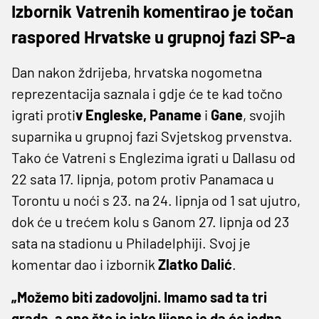
Izbornik Vatrenih komentirao je točan
raspored Hrvatske u grupnoj fazi SP-a
Dan nakon ždrijeba, hrvatska nogometna
reprezentacija saznala i gdje će te kad točno
igrati proti
v Engleske, Paname
i
Gane
, svojih
suparnika u grupnoj fazi Svjetskog prvenstva.
Tako će Vatreni s Englezima igrati u Dallasu od
22 sata 17. lipnja, potom protiv Panamaca u
Torontu u noći s 23. na 24. lipnja od 1 sat ujutro,
dok će u trećem kolu s Ganom 27. lipnja od 23
sata na stadionu u Philadelphiji. Svoj je
komentar dao i izbornik
Zlatko Dalić
.
„Možemo biti zadovoljni. Imamo sad ta tri
grada, a ono što je jako lijepo je da će jedna