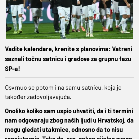
Vadite kalendare, krenite s planovima: Vatreni
saznali točnu satnicu i gradove za grupnu fazu
SP-a!
Osvrnuo se potom i na samu satnicu, koja je
također zadovoljavajuća.
Onoliko koliko sam uspio uhvatiti, da i ti termini
nam odgovaraju zbog naših ljudi u Hrvatskoj, da
mogu gledati utakmice, odnosno da to nisu
ranojutarnje. Tako da, evo, nakon cijelog ovoga