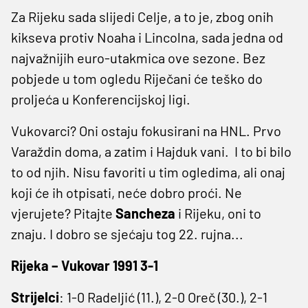
Za Rijeku sada slijedi Celje, a to je, zbog onih
kikseva protiv Noaha i Lincolna, sada jedna od
najvažnijih euro-utakmica ove sezone. Bez
pobjede u tom ogledu Riječani će teško do
proljeća u Konferencijskoj ligi.
Vukovarci? Oni ostaju fokusirani na HNL. Prvo
Varaždin doma, a zatim i Hajduk vani. I to bi bilo
to od njih. Nisu favoriti u tim ogledima, ali onaj
koji će ih otpisati, neće dobro proći. Ne
vjerujete? Pitajte
Sancheza
i Rijeku, oni to
znaju. I dobro se sjećaju tog 22. rujna...
Rijeka – Vukovar 1991 3-1
Strijelci
: 1-0 Radeljić (11.), 2-0 Oreč (30.), 2-1