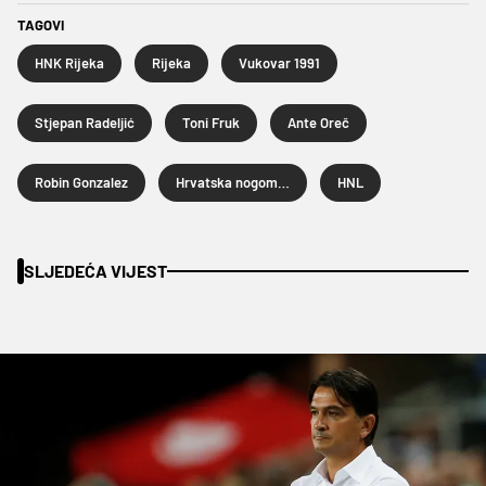
TAGOVI
HNK Rijeka
Rijeka
Vukovar 1991
Stjepan Radeljić
Toni Fruk
Ante Oreč
Robin Gonzalez
Hrvatska nogometna liga
HNL
SLJEDEĆA VIJEST