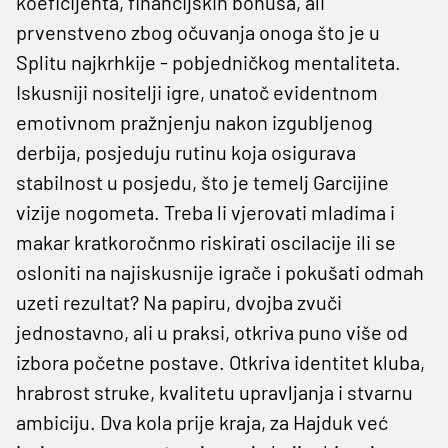
koeficijenta, financijskih bonusa, ali
prvenstveno zbog očuvanja onoga što je u
Splitu najkrhkije - pobjedničkog mentaliteta.
Iskusniji nositelji igre, unatoč evidentnom
emotivnom pražnjenju nakon izgubljenog
derbija, posjeduju rutinu koja osigurava
stabilnost u posjedu, što je temelj Garcijine
vizije nogometa. Treba li vjerovati mladima i
makar kratkoročnmo riskirati oscilacije ili se
osloniti na najiskusnije igrače i pokušati odmah
uzeti rezultat? Na papiru, dvojba zvuči
jednostavno, ali u praksi, otkriva puno više od
izbora početne postave. Otkriva identitet kluba,
hrabrost struke, kvalitetu upravljanja i stvarnu
ambiciju. Dva kola prije kraja, za Hajduk već