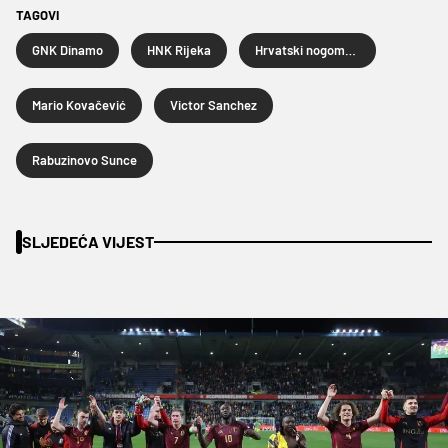
TAGOVI
GNK Dinamo
HNK Rijeka
Hrvatski nogometni kup
Mario Kovačević
Victor Sanchez
Rabuzinovo Sunce
SLJEDEĆA VIJEST