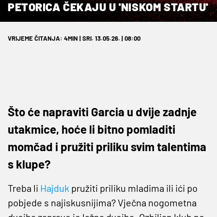
PETORICA ČEKAJU U 'NISKOM STARTU'
VRIJEME ČITANJA: 4MIN | SRI. 13.05.26. | 08:00
Što će napraviti Garcia u dvije zadnje
utakmice, hoće li bitno pomladiti
momčad i pružiti priliku svim talentima
s klupe?
Treba li
Hajduk
pružiti priliku mladima ili ići po
pobjede s najiskusnijima? Vječna nogometna
dvojba zapravo je lažna dvojba. Ozbiljan klub ne