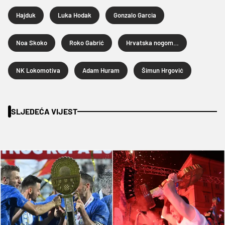
Hajduk
Luka Hodak
Gonzalo Garcia
Noa Skoko
Roko Gabrić
Hrvatska nogometna liga
NK Lokomotiva
Adam Huram
Šimun Hrgović
SLJEDEĆA VIJEST