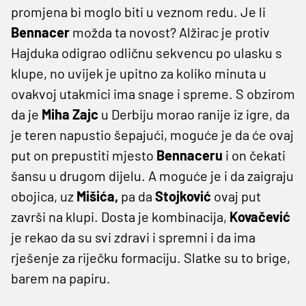
promjena bi moglo biti u veznom redu. Je li
Bennacer
možda ta novost? Alžirac je protiv
Hajduka odigrao odličnu sekvencu po ulasku s
klupe, no uvijek je upitno za koliko minuta u
ovakvoj utakmici ima snage i spreme. S obzirom
da je
Miha Zajc
u Derbiju morao ranije iz igre, da
je teren napustio šepajući, moguće je da će ovaj
put on prepustiti mjesto
Bennaceru
i on čekati
šansu u drugom dijelu. A moguće je i da zaigraju
obojica, uz
Mišića,
pa da
Stojković
ovaj put
završi na klupi. Dosta je kombinacija,
Kovačević
je rekao da su svi zdravi i spremni i da ima
rješenje za riječku formaciju. Slatke su to brige,
barem na papiru.