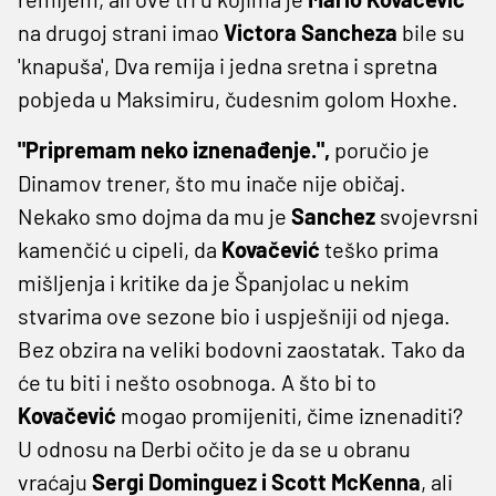
na drugoj strani imao
Victora Sancheza
bile su
'knapuša', Dva remija i jedna sretna i spretna
pobjeda u Maksimiru, čudesnim golom Hoxhe.
"Pripremam neko iznenađenje.",
poručio je
Dinamov trener, što mu inače nije običaj.
Nekako smo dojma da mu je
Sanchez
svojevrsni
kamenčić u cipeli, da
Kovačević
teško prima
mišljenja i kritike da je Španjolac u nekim
stvarima ove sezone bio i uspješniji od njega.
Bez obzira na veliki bodovni zaostatak. Tako da
će tu biti i nešto osobnoga. A što bi to
Kovačević
mogao promijeniti, čime iznenaditi?
U odnosu na Derbi očito je da se u obranu
vraćaju
Sergi Dominguez i Scott McKenna
, ali