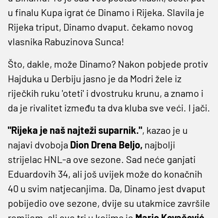
u finalu Kupa igrat će Dinamo i Rijeka. Slavila je
Rijeka triput, Dinamo dvaput. čekamo novog
vlasnika Rabuzinova Sunca!
Što, dakle, može Dinamo? Nakon pobjede protiv
Hajduka u Derbiju jasno je da Modri žele iz
riječkih ruku 'oteti' i dvostruku krunu, a znamo i
da je rivalitet između ta dva kluba sve veći. I jači.
"Rijeka je naš najteži suparnik."
, kazao je u
najavi dvoboja
Dion Drena Beljo,
najbolji
strijelac HNL-a ove sezone. Sad neće ganjati
Eduardovih 34, ali još uvijek može do konačnih
40 u svim natjecanjima. Da, Dinamo jest dvaput
pobijedio ove sezone, dvije su utakmice završile
remijem, ali ove tri u kojima je
Mario Kovačević