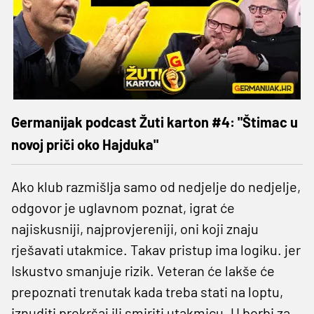
Germanijak podcast Žuti karton #4: "Štimac u
novoj priči oko Hajduka"
Ako klub razmišlja samo od nedjelje do nedjelje,
odgovor je uglavnom poznat, igrat će
najiskusniji, najprovjereniji, oni koji znaju
rješavati utakmice. Takav pristup ima logiku. jer
Iskustvo smanjuje rizik. Veteran će lakše će
prepoznati trenutak kada treba stati na loptu,
iznuditi prekršaj ili smiriti utakmicu. U borbi za