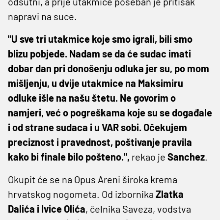
odsutni, a prije utakmice poseban je pritisak
napravi na suce.
"U sve tri utakmice koje smo igrali, bili smo
blizu pobjede. Nadam se da će sudac imati
dobar dan pri donošenju odluka jer su, po mom
mišljenju, u dvije utakmice na Maksimiru
odluke išle na našu štetu. Ne govorim o
namjeri, već o pogreškama koje su se događale
i od strane sudaca i u VAR sobi. Očekujem
preciznost i pravednost, poštivanje pravila
kako bi finale bilo pošteno.",
rekao je
Sanchez
.
Okupit će se na Opus Areni široka krema
hrvatskog nogometa. Od izbornika
Zlatka
Dalića i Ivice Olića
, čelnika Saveza, vodstva