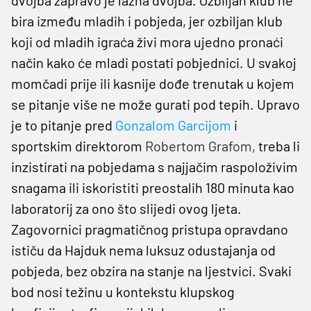
bira između mladih i pobjeda, jer ozbiljan klub
koji od mladih igraća živi mora ujedno pronaći
način kako će mladi postati pobjednici. U svakoj
momčadi prije ili kasnije dođe trenutak u kojem
se pitanje više ne može gurati pod tepih. Upravo
je to pitanje pred
Gonzalom Garcijom
i
sportskim direktorom
Robertom Grafom,
treba li
inzistirati na pobjedama s najjačim raspoloživim
snagama ili iskoristiti preostalih 180 minuta kao
laboratorij za ono što slijedi ovog ljeta.
Zagovornici pragmatičnog pristupa opravdano
ističu da Hajduk nema luksuz odustajanja od
pobjeda, bez obzira na stanje na ljestvici. Svaki
bod nosi težinu u kontekstu klupskog