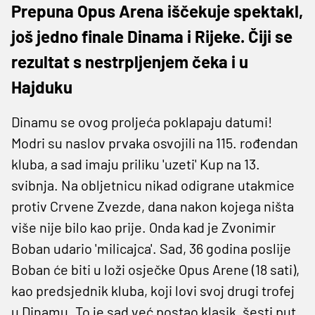
Prepuna Opus Arena iščekuje spektakl,
još jedno finale Dinama i Rijeke. Čiji se
rezultat s nestrpljenjem čeka i u
Hajduku
Dinamu se ovog proljeća poklapaju datumi!
Modri su naslov prvaka osvojili na 115. rođendan
kluba, a sad imaju priliku 'uzeti' Kup na 13.
svibnja. Na obljetnicu nikad odigrane utakmice
protiv Crvene Zvezde, dana nakon kojega ništa
više nije bilo kao prije. Onda kad je Zvonimir
Boban udario 'milicajca'. Sad, 36 godina poslije
Boban će biti u loži osječke Opus Arene (18 sati),
kao predsjednik kluba, koji lovi svoj drugi trofej
u Dinamu. To je sad već postao klasik, šesti put