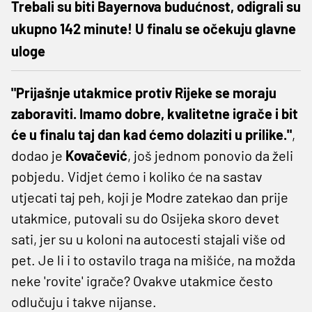
Trebali su biti Bayernova budućnost, odigrali su
ukupno 142 minute! U finalu se očekuju glavne
uloge
"Prijašnje utakmice protiv Rijeke se moraju
zaboraviti. Imamo dobre, kvalitetne igrače i bit
će u finalu taj dan kad ćemo dolaziti u prilike."
,
dodao je
Kovačević
, još jednom ponovio da želi
pobjedu. Vidjet ćemo i koliko će na sastav
utjecati taj peh, koji je Modre zatekao dan prije
utakmice, putovali su do Osijeka skoro devet
sati, jer su u koloni na autocesti stajali više od
pet. Je li i to ostavilo traga na mišiće, na možda
neke 'rovite' igrače? Ovakve utakmice često
odlučuju i takve nijanse.