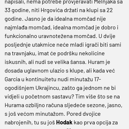
napisali, nema potrebe provjeravati Melnjaka sa
33 godine, niti Hrgovića držati na klupi sa 22
godine. Jasno je da idealna momčad nije
najmlađa momčad, idealna momčad je dobro i
funkcionalno uravnotežena momčad. U dvije
posljednje utakmice neće mladi igrači biti sami
na travnjaku, imat će podršku nekolicine
iskusnih, ali nudi se velika šansa. Huram je
dosada uglavnom ulazio s klupe, ali kada već
Garcia u kontinuitetu nudi minutažu 17-
ogodišnjem Ukrajincu, zašto ga jednom ne bi
vidjeli u početnom sastavu? Tim više što se na
Hurama ozbiljno računa sljedeće sezone, jasno,
s još većom minutažom. Pored dvojice
nabrojenih, tu su još
Hodak
kao prva opcija za