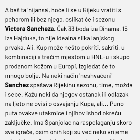
A baš ta 'nijansa', hoće li se u Rijeku vratiti s
peharom ili bez njega, oslikat će i sezonu
Victora Sancheza.
Čak 33 boda iza Dinama, 15
iza Hajduka, to nije idealna slika lanjskog
prvaka. Ali, Kup može nešto pokriti, sakriti, u
kombinaciji s trećim mjestom u HNL-u i skupo
prodanom kožom u Europi, izgledat će to
mnogo bolje. Na neki način 'neshvaćeni'
Sanchez
spašava Rijekinu sezonu, time, možda
i sebe. Kažu neki da njegov ostanak ili odlazak
na ljeto ne ovisi o osvajanju Kupa, ali... Puno
puta ovakve utakmice i njihov ishod okreću
zaključke. Ima Španjolac na raspolaganju skoro
sve igrače, osim onih koji su već neko vrijeme