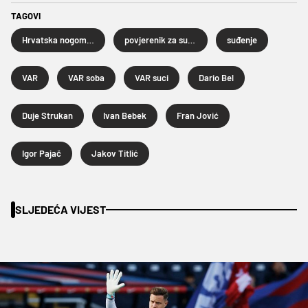
TAGOVI
Hrvatska nogometna liga
povjerenik za suđenje Prve HNL
suđenje
VAR
VAR soba
VAR suci
Dario Bel
Duje Strukan
Ivan Bebek
Fran Jović
Igor Pajač
Jakov Titlić
SLJEDEĆA VIJEST