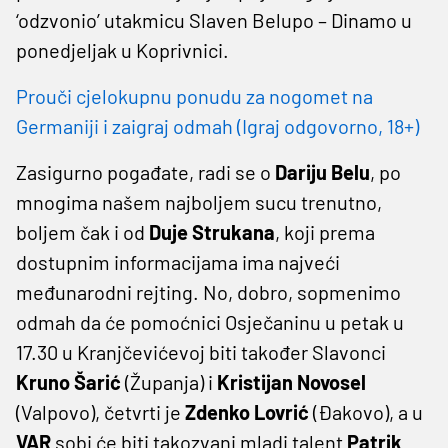
‘odzvonio’ utakmicu Slaven Belupo – Dinamo u
ponedjeljak u Koprivnici.
Prouči cjelokupnu ponudu za nogomet na
Germaniji i zaigraj odmah (Igraj odgovorno, 18+)
Zasigurno pogađate, radi se o
Dariju Belu
, po
mnogima našem najboljem sucu trenutno,
boljem čak i od
Duje Strukana
, koji prema
dostupnim informacijama ima najveći
međunarodni rejting. No, dobro, sopmenimo
odmah da će pomoćnici Osječaninu u petak u
17.30 u Kranjčevićevoj biti također Slavonci
Kruno Šarić
(Županja) i
Kristijan Novosel
(Valpovo), četvrti je
Zdenko Lovrić
(Đakovo), a u
VAR
sobi će biti takozvani mladi talent
Patrik