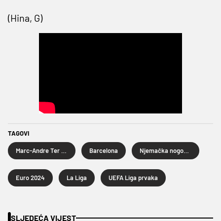
(Hina, G)
TAGOVI
Marc-Andre Ter Stegen
Barcelona
Njemačka nogometna reprezentacija
Euro 2024
La Liga
UEFA Liga prvaka
SLJEDEĆA VIJEST