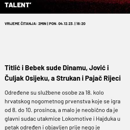
TALENT’
VRIJEME ČITANJA: 2MIN | PON. 04.12.23. | 16:20
Titlić i Bebek sude Dinamu, Jović i
Čuljak Osijeku, a Strukan i Pajač Rijeci
Određene su službene osobe za 18. kolo
hrvatskog nogometnog prvenstva koje se igra
od 8. do 10. prosinca, a malo je neobično da je
glavni sudac utakmice Lokomotive i Hajduka u
petak određen i objavljen prije nego je