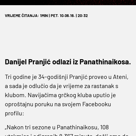
VRIJEME ČITANJA: 1MIN | PET. 10.06.16. | 20:32
Danijel Pranjić odlazi iz Panathinaikosa.
Tri godine je 34-godišnji Pranjić proveo u Ateni,
a sada je odlučio da je vrijeme za rastanak s
klubom. Navijačima grčkog kluba uputio je
oproštajnu poruku na svojem Facebooku
profilu:
„Nakon tri sezone u Panathinaikosu, 108
utakmica i odigranih 8.367 minuta, došli smo do