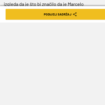
izgleda da je što bi značilo da je Marcelo
Brozović iz sastava izbacio Marka Pjacu.
PODIJELI SADRŽAJ
Brozović u zadnje vrijeme desno krilo igra u
Interu.
Vjerojatno najveći upitnik je na lijevom
boku. Čini se kako izbornik još uvijek razmišlja
između Strinića i Vrsaljka.
Vjerujemo da je Strinić u blagoj prednosti da
bude među prvih jedanaest protiv Turaka u
nedjelju u 15 sati.
(Foto: Pixsell)
Germanijak pratite i na našoj
Facebook
stranici!