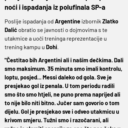
noći i ispadanja iz polufinala SP-a
Poslije ispadanja od
Argentine
izbornik
Zlatko
Dalić
obratio se javnosti o dojmovima s te
utakmice a uoči treninga reprezentacije u
trening kampu u
Dohi
.
"Čestitao bih Argentini ali i našim dečkima. Dali
smo maksimum. 35 minuta smo imali kontrolu,
loptu, posjed... Messi daleko od gola. Sve je
presjekao gol iz penala. U tom periodu radili
smo što smo htjeli, ne puno prema naprijed ali
to nije bilo niti bitno. Jučer sam govorio o tom
dijelu. Gol je presjekao sve i odveo utakmicu u
krivom smjeru. Tužni smo i razočarani, ali