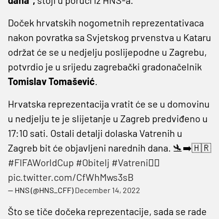
Doček hrvatskih nogometnih reprezentativaca
nakon povratka sa Svjetskog prvenstva u Kataru
održat će se u nedjelju poslijepodne u Zagrebu,
potvrdio je u srijedu zagrebački gradonačelnik
Tomislav Tomašević
.
Hrvatska reprezentacija vratit će se u domovinu
u nedjelju te je slijetanje u Zagreb predviđeno u
17:10 sati. Ostali detalji dolaska Vatrenih u
Zagreb bit će objavljeni narednih dana. 🛬➡️🇭🇷
#FIFAWorldCup
#Obitelj
#Vatreni
❤️‍🔥
pic.twitter.com/CfWhMws3sB
— HNS (@HNS_CFF)
December 14, 2022
Što se tiče dočeka reprezentacije, sada se rade