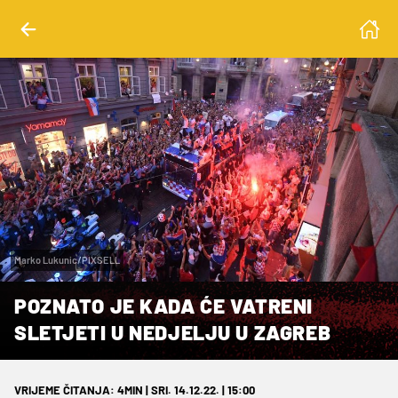
Marko Lukunic/PIXSELL
POZNATO JE KADA ĆE VATRENI
SLETJETI U NEDJELJU U ZAGREB
VRIJEME ČITANJA: 4MIN | SRI. 14.12.22. | 15:00