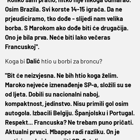
Osim Brazila. Svi korste 14-15 igrača. Da ne
prjeudiciramo, tko dođe - slijedi nam velika
borba. S Marokom ako dođe biti će drugačija.
Ono je bila prva. Neće biti lako večeras
Francuskoj".
Koga bi
Dalić
htio u borbi za broncu?
"Bit će neizvjesna. Ne bih htio koga želim.
Maroko nejveće iznenađenje SP-a, složili su se
od ljeta. Dobili su nacionalni naboj,
kompaktnost, jedinstvo. Nisu primili gol osim
autogola. Izbacili Belgiju. Španjolsku i Portugal.
Respekt... Francuska? Ne trebam puno pričati.
Aktualni prvaci. Mbappe radi razliku. On je