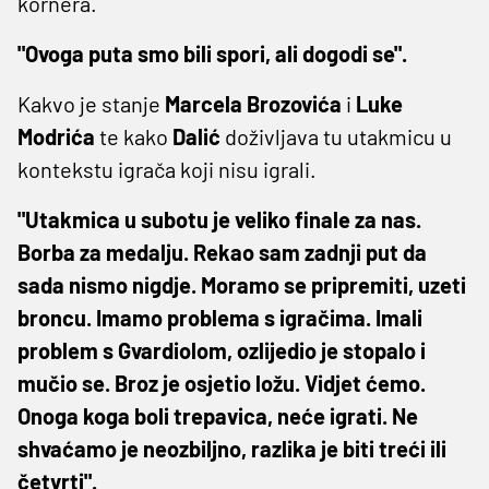
kornera.
"Ovoga puta smo bili spori, ali dogodi se".
Kakvo je stanje
Marcela
Brozovića
i
Luke
Modrića
te kako
Dalić
doživljava tu utakmicu u
kontekstu igrača koji nisu igrali.
"Utakmica u subotu je veliko finale za nas.
Borba za medalju. Rekao sam zadnji put da
sada nismo nigdje. Moramo se pripremiti, uzeti
broncu. Imamo problema s igračima. Imali
problem s Gvardiolom, ozlijedio je stopalo i
mučio se. Broz je osjetio ložu. Vidjet ćemo.
Onoga koga boli trepavica, neće igrati. Ne
shvaćamo je neozbiljno, razlika je biti treći ili
četvrti".