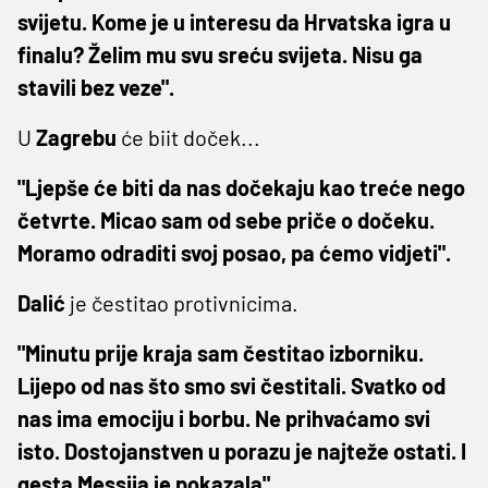
svijetu. Kome je u interesu da Hrvatska igra u
finalu? Želim mu svu sreću svijeta. Nisu ga
stavili bez veze".
U
Zagrebu
će biit doček...
"Ljepše će biti da nas dočekaju kao treće nego
četvrte. Micao sam od sebe priče o dočeku.
Moramo odraditi svoj posao, pa ćemo vidjeti".
Dalić
je čestitao protivnicima.
"Minutu prije kraja sam čestitao izborniku.
Lijepo od nas što smo svi čestitali. Svatko od
nas ima emociju i borbu. Ne prihvaćamo svi
isto. Dostojanstven u porazu je najteže ostati. I
gesta Messija je pokazala".