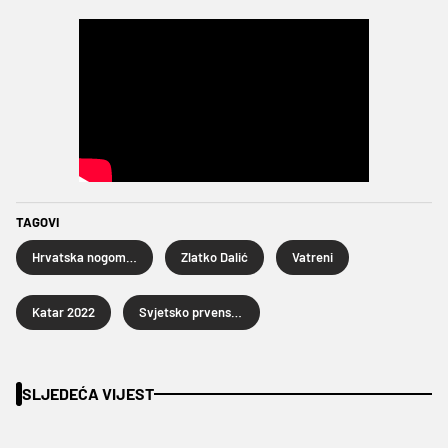
TAGOVI
Hrvatska nogometna reprezentacija
Zlatko Dalić
Vatreni
Katar 2022
Svjetsko prvenstvo u nogometu Katar 2022.
SLJEDEĆA VIJEST