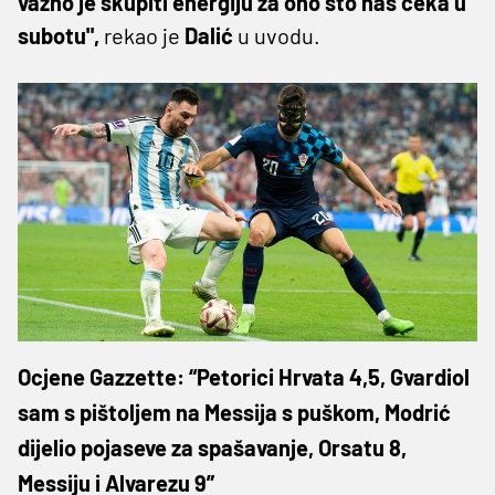
važno je skupiti energiju za ono što nas čeka u
subotu",
rekao je
Dalić
u uvodu.
Ocjene Gazzette: “Petorici Hrvata 4,5, Gvardiol
sam s pištoljem na Messija s puškom, Modrić
dijelio pojaseve za spašavanje, Orsatu 8,
Messiju i Alvarezu 9”