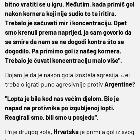
bitno vratiti se u igru. Međutim, kada primiš gol
nakon kornera koji nije sudio to te iritira.
Trebalo je sačuvati mir i koncentraciju. Opet
smo krenuli prema naprijed, ja sam govorio da
se smire da nam se ne dogodi kontra što se
dogodilo. Pa primimo gol iz našeg kornera.
Trebalo je čuvati koncentraciju malo više".
Dojam je da je nakon gola izostala agresija. Jel
trebalo igrati puno agresivnije protiv
Argentine
?
"Lopta je bila kod nas većim djelom. Bio je
napad na protivnika po izgubljenoj lopti.
Reagirali smo, bili smo u posjedu".
Prije drugog kola,
Hrvatska
je primila gol iz svog