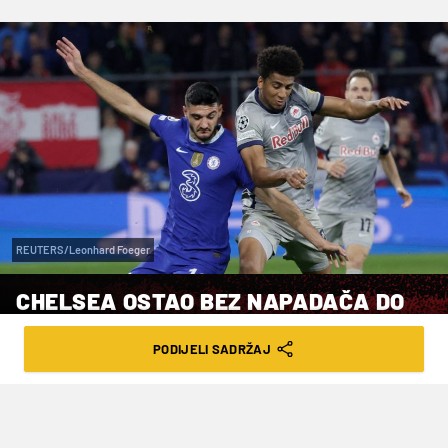
REUTERS/Leonhard Foeger
CHELSEA OSTAO BEZ NAPADAČA DO
KRAJA SEZONE
PODIJELI SADRŽAJ
VRIJEME ČITANJA: 4MIN | SRI. 14.12.22. | 15:00