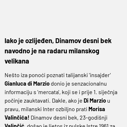
Iako je ozlijeđen, Dinamov desni bek
navodno je na radaru milanskog
velikana
Nešto iza ponoći poznati talijanski 'insajder'
Gianluca di Marzio
donio je senzacionalnu
informaciju s 'mercata', koji se i prije 1. siječnja
počinje zauktavati. Dakle, ako je
Di Marzio
u
pravu, milanski Inter ozbiljno prati
Morisa
Valinčića!
Dinamov desni bek, 23-godišnji
Valinčić
, došao je ljetos iz pulske Istre 1961 za