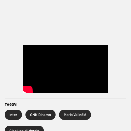
TAGOVI
Inter
GNK Dinamo
Moris Valinčić
Gianluca di Marzio