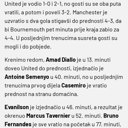
United je vodio 1-0 i 2-1, no gosti su se oba puta
vratili, a potom i poveli 3-2. Manchester je
uzvratio s dva gola stigavši do prednosti 4-3, da
bi Bournemouth pet minuta prije kraja zabio za
4-4. U posljednjim trenucima susreta gosti su
mogli i do pobjede.
Krenimo redom,
Amad Diallo
je u 13. minuti
doveo United do prednosti, izjednačio je
Antoine Semenyo
u 40. minuti, no u posljednjim
trenucima prvog dijela
Casemiro
je vratio
prednost na stranu domaćina.
Evanilson
je izjednačio u 46. minuti, a rezultat je
okrenuo
Marcus
Tavernier
u 52. minuti.
Bruno
Fernandes
je sve vratio na početak u 77. minuti,