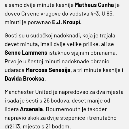
a samo dvije minute kasnije
Matheus Cunha
je
doveo Crvene vragove do vodstva 4-3. U 85.
minuti je poravnao
E.J. Kroupi.
Gosti su u sudačkoj nadoknadi, koja je trajala
devet minuta, imali dvije velike prilike, ali se
Senne Lammens
istaknuo sjajnim obranama.
Prvo je u šestoj minuti nadoknade obranio
udaraca
Marcosa Senesija
, a tri minute kasnije i
Davida Brooksa
.
Manchester United je napredovao za dva mjesta
i sada je šesti s 26 bodova, deset manje od
lidera
Arsenala
. Bournemouth je također
napravio skok za dvije stepenice i trenutačno
drži 13. mjesto s 21 bodom.