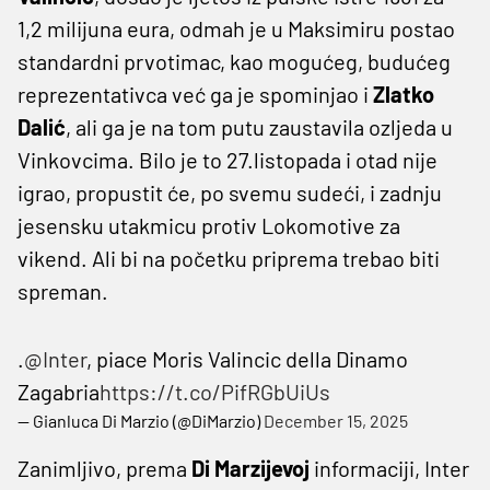
1,2 milijuna eura, odmah je u Maksimiru postao
standardni prvotimac, kao mogućeg, budućeg
reprezentativca već ga je spominjao i
Zlatko
Dalić
, ali ga je na tom putu zaustavila ozljeda u
Vinkovcima. Bilo je to 27.listopada i otad nije
igrao, propustit će, po svemu sudeći, i zadnju
jesensku utakmicu protiv Lokomotive za
vikend. Ali bi na početku priprema trebao biti
spreman.
.
@Inter
, piace Moris Valincic della Dinamo
Zagabria
https://t.co/PifRGbUiUs
— Gianluca Di Marzio (@DiMarzio)
December 15, 2025
Zanimljivo, prema
Di Marzijevoj
informaciji, Inter