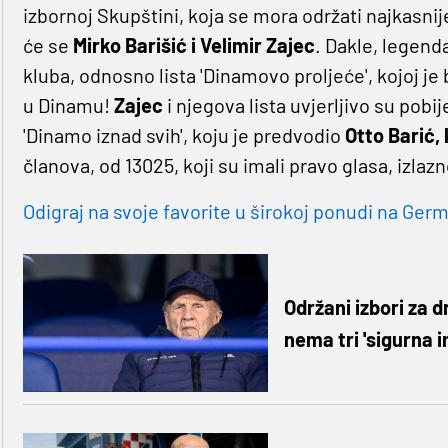
izbornoj Skupštini, koja se mora održati najkasnij
će se
Mirko Barišić i Velimir Zajec
. Dakle, legenda
kluba, odnosno lista 'Dinamovo proljeće', kojoj je 
u Dinamu!
Zajec
i njegova lista uvjerljivo su pobij
'Dinamo iznad svih', koju je predvodio
Otto Barić, 
članova, od 13025, koji su imali pravo glasa, izlazn
Odigraj na svoje favorite u širokoj ponudi na Germa
Održani izbori za 
nema tri 'sigurna 