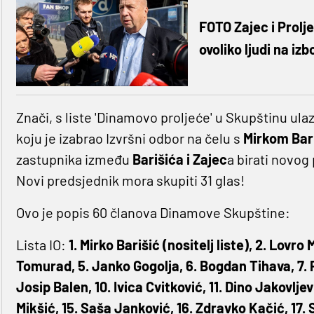
FOTO Zajec i Prolj
ovoliko ljudi na iz
Znači, s liste 'Dinamovo proljeće' u Skupštinu ulazi
koju je izabrao Izvršni odbor na čelu s
Mirkom Bar
zastupnika između
Barišića i Zajec
a birati novog 
Novi predsjednik mora skupiti 31 glas!
Ovo je popis 60 članova Dinamove Skupštine:
Lista IO:
1. Mirko Barišić (nositelj liste), 2. Lovr
Tomurad, 5. Janko Gogolja, 6. Bogdan Tihava, 7. P
Josip Balen, 10. Ivica Cvitković, 11. Dino Jakovljev
Mikšić, 15. Saša Janković, 16. Zdravko Kačić, 17. 