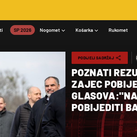
ti
SP 2026
Nogomet
Košarka
Rukomet
PODIJELI SADRŽAJ
POZNATI REZU
ZAJEC POBIJE
GLASOVA:"NA
POBIJEDITI B