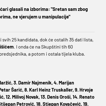
ećari glasali na izborima: "Sretan sam zbog
borima, ne vjerujem u manipulacije"
 svih 25 kandidata, dok će ostalih 35 dati lista,
išićem
. I onda će na Skupštini tih 60
predsjednika, a potom i ostala tijela kluba.
o Maržić, 3. Damir Najmenik, 4. Marijan
etar Šarić, 8. Karl Heinz Truskaller, 9. Hrvoje
ić, 12. Milivoj Novak, 13. Denis Oroši, 14. Renato
Stijepan Petrović, 18. Stjepan Kovačević, 19.