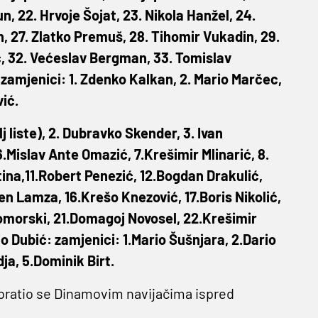
, 22. Hrvoje Šojat, 23. Nikola Hanžel, 24.
n, 27. Zlatko Premuš, 28. Tihomir Vukadin, 29.
ć, 32. Većeslav Bergman, 33. Tomislav
 zamjenici: 1. Zdenko Kalkan, 2. Mario Marčec,
vić.
lj liste), 2. Dubravko Skender, 3. Ivan
.Mislav Ante Omazić, 7.Krešimir Mlinarić, 8.
tina,11.Robert Penezić, 12.Bogdan Drakulić,
n Lamza, 16.Krešo Knezović, 17.Boris Nikolić,
Komorski, 21.Domagoj Novosel, 22.Krešimir
o Dubić: zamjenici: 1.Mario Šušnjara, 2.Dario
ja, 5.Dominik Birt.
ratio se Dinamovim navijačima ispred