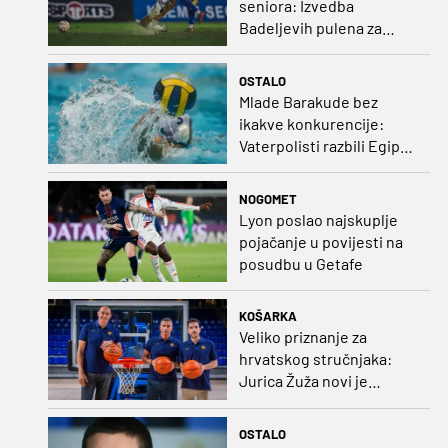
seniora: Izvedba
Badeljevih pulena za
čistu peticu protiv
Bruggea!
OSTALO
Mlade Barakude bez
ikakve konkurencije:
Vaterpolisti razbili Egipat
za polufinale SP-a!
NOGOMET
Lyon poslao najskuplje
pojačanje u povijesti na
posudbu u Getafe
KOŠARKA
Veliko priznanje za
hrvatskog stručnjaka:
Jurica Žuža novi je
pomoćni trener
Barcelone!
OSTALO