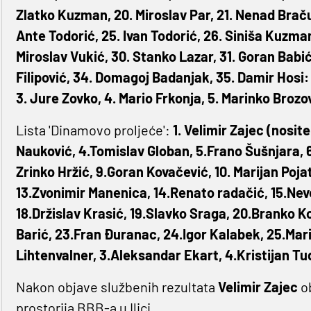
Zlatko Kuzman, 20. Miroslav Par, 21. Nenad Bračun
Ante Todorić, 25. Ivan Todorić, 26. Siniša Kuzma
Miroslav Vukić, 30. Stanko Lazar, 31. Goran Babi
Filipović, 34. Domagoj Badanjak, 35. Damir Hosi:
3. Jure Zovko, 4. Mario Frkonja, 5. Marinko Brozo
Lista 'Dinamovo proljeće':
1. Velimir Zajec (nosite
Nauković, 4.Tomislav Globan, 5.Frano Šušnjara, 6
Zrinko Hržić, 9.Goran Kovačević, 10. Marijan Poja
13.Zvonimir Manenica, 14.Renato radačić, 15.Neve
18.Držislav Krasić, 19.Slavko Sraga, 20.Branko 
Barić, 23.Fran Đuranac, 24.Igor Kalabek, 25.Mari
Lihtenvalner, 3.Aleksandar Ekart, 4.Kristijan Tud
Nakon objave službenih rezultata
Velimir Zajec
ob
prostorija BBB-a u Ilici.