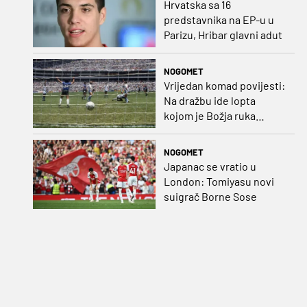
Hrvatska sa 16
predstavnika na EP-u u
Parizu, Hribar glavni adut
NOGOMET
Vrijedan komad povijesti:
Na dražbu ide lopta
kojom je Božja ruka
postigla gol
NOGOMET
Japanac se vratio u
London: Tomiyasu novi
suigrač Borne Sose