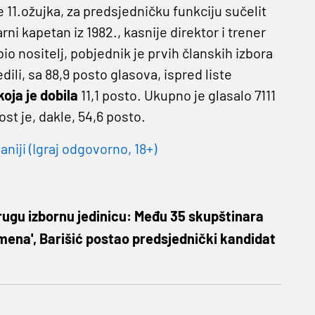
e 11.ožujka, za predsjedničku funkciju sučelit
rni kapetan iz 1982., kasnije direktor i trener
bio nositelj, pobjednik je prvih članskih izbora
edili, sa 88,9 posto glasova, ispred liste
koja je dobila
11,1 posto. Ukupno je glasalo 7111
ost je, dakle, 54,6 posto.
niji (Igraj odgovorno, 18+)
drugu izbornu jedinicu: Među 35 skupštinara
imena', Barišić postao predsjednički kandidat