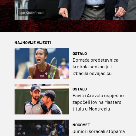
Igor Kralj/Pixsell
NAJNOVIJE VIJESTI
OSTALO
Domaća predstavnica
kreirala senzaciju i
izbacila osvajačicu
Roland Garrosa
OSTALO
Pavić i Arevalo uspješno
započeli lov na Masters
titulu u Montrealu
NOGOMET
Juniori koračali stopama