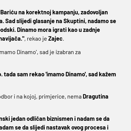
 Bariću na korektnoj kampanju, zadovoljan
. Sad slijedi glasanje na Skuptini, nadamo se
podski. Dinamo mora igrati kao u zadnje
 navijača."
, rekao je
Zajec
.
'Imamo Dinamo', sad je izabran za
o. tada sam rekao 'imamo Dinamo', sad kažem
odbor i na kojoj, primjerice, nema
Dragutina
enski jedan odličan biznismen i nadam se da
adam se da slijedi nastavak ovog procesa i