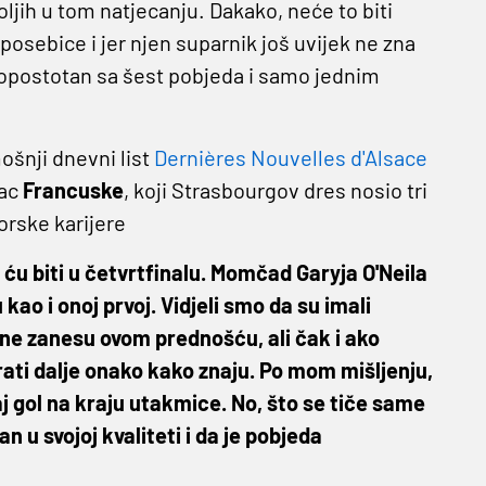
ljih u tom natjecanju. Dakako, neće to biti
osebice i jer njen suparnik još uvijek ne zna
topostotan sa šest pobjeda i samo jednim
ošnji dnevni list
Dernières Nouvelles d'Alsace
vac
Francuske
, koji Strasbourgov dres nosio tri
orske karijere
 ću biti u četvrtfinalu. Momčad Garyja O'Neila
kao i onoj prvoj. Vidjeli smo da su imali
e ne zanesu ovom prednošću, ali čak i ako
grati dalje onako kako znaju. Po mom mišljenju,
taj gol na kraju utakmice. No, što se tiče same
 u svojoj kvaliteti i da je pobjeda