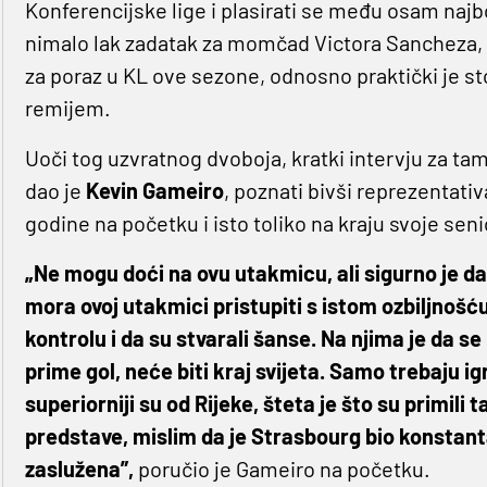
Konferencijske lige i plasirati se među osam najbo
nimalo lak zadatak za momčad Victora Sancheza, p
za poraz u KL ove sezone, odnosno praktički je s
remijem.
Uoči tog uzvratnog dvoboja, kratki intervju za tam
dao je
Kevin Gameiro
, poznati bivši reprezentati
godine na početku i isto toliko na kraju svoje seni
„Ne mogu doći na ovu utakmicu, ali sigurno je da
mora ovoj utakmici pristupiti s istom ozbiljnošću 
kontrolu i da su stvarali šanse. Na njima je da s
prime gol, neće biti kraj svijeta. Samo trebaju i
superiorniji su od Rijeke, šteta je što su primili 
predstave, mislim da je Strasbourg bio konstantan
zaslužena”,
poručio je Gameiro na početku.