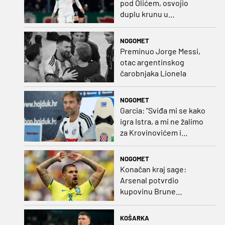
pod Olićem, osvojio
duplu krunu u
Rumunjskoj pa preselio
na Cipar
NOGOMET
Preminuo Jorge Messi,
otac argentinskog
čarobnjaka Lionela
NOGOMET
Garcia: "Sviđa mi se kako
igra Istra, a mi ne žalimo
za Krovinovićem i
Guillamonom. Selahi?
Nismo u kontaktu"
NOGOMET
Konačan kraj sage:
Arsenal potvrdio
kupovinu Brune
Guimaraesa
KOŠARKA