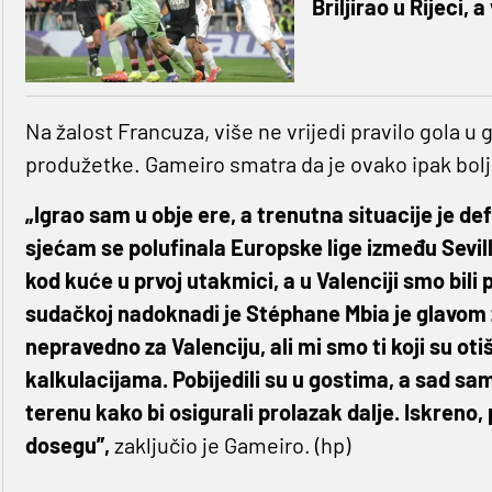
Briljirao u Rijeci, 
Na žalost Francuza, više ne vrijedi pravilo gola u g
produžetke. Gameiro smatra da je ovako ipak bolje,
„Igrao sam u obje ere, a trenutna situacije je de
sjećam se polufinala Europske lige između Seville
kod kuće u prvoj utakmici, a u Valenciji smo bili p
sudačkoj nadoknadi je Stéphane Mbia je glavom zabi
nepravedno za Valenciju, ali mi smo ti koji su otiš
kalkulacijama. Pobijedili su u gostima, a sad sam
terenu kako bi osigurali prolazak dalje. Iskreno,
dosegu”,
zaključio je Gameiro. (hp)