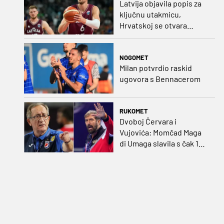
Latvija objavila popis za
ključnu utakmicu,
Hrvatskoj se otvara
velika prilika
NOGOMET
Milan potvrdio raskid
ugovora s Bennacerom
RUKOMET
Dvoboj Červara i
Vujovića: Momčad Maga
di Umaga slavila s čak 12
golova razlike