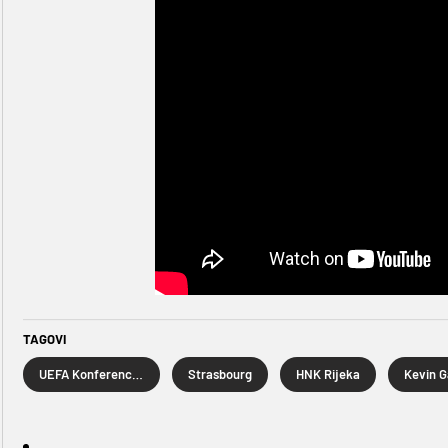
TAGOVI
UEFA Konferencijska liga
Strasbourg
HNK Rijeka
Kevin 