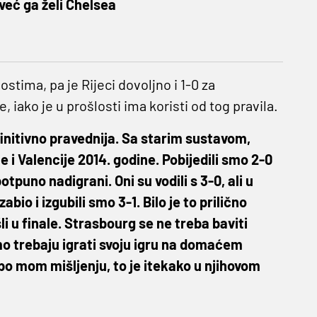
a već ga želi Chelsea
ostima, pa je Rijeci dovoljno i 1-0 za
 iako je u prošlosti ima koristi od tog pravila.
finitivno pravednija. Sa starim sustavom,
 i Valencije 2014. godine. Pobijedili smo 2-0
otpuno nadigrani. Oni su vodili s 3-0, ali u
o i izgubili smo 3-1. Bilo je to prilično
li u finale. Strasbourg se ne treba baviti
o trebaju igrati svoju igru ​​na domaćem
 po mom mišljenju, to je itekako u njihovom