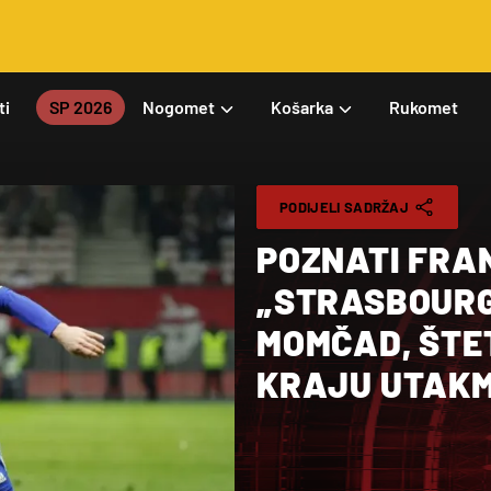
ti
SP 2026
Nogomet
Košarka
Rukomet
PODIJELI SADRŽAJ
POZNATI FRA
„STRASBOURG
MOMČAD, ŠTE
KRAJU UTAKM