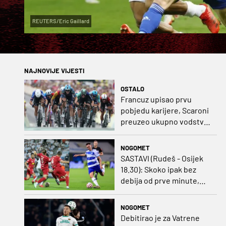
REUTERS/Eric Gaillard
NAJNOVIJE VIJESTI
OSTALO
Francuz upisao prvu
pobjedu karijere, Scaroni
preuzeo ukupno vodstvo
u Poljskoj
NOGOMET
SASTAVI (Rudeš - Osijek
18.30): Skoko ipak bez
debija od prve minute,
gosti promijenili
napadača u odnosu na
NOGOMET
prvo kolo
Debitirao je za Vatrene