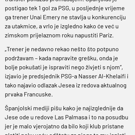
postigao tek 1 gol za PSG, u posljednje vrijeme
ga trener Unai Emery ne stavlja u konkurenciju
za utakmice, a vrlo je izgledno kako će već u
zimskom prijelaznom roku napustiti Pariz.
„Trener je nedavno rekao nešto što potpuno
podržavam – kada napravite grešku, onda je
bolje pokušati je ispraviti nego živjeti s njom“,
izjavio je predsjednik PSG-a Nasser Al-Khelaifi i
tako najavio odlazak Jesea iz redova aktualnog
prvaka Francuske.
Španjolski mediji pišu kako je najizglednije da
Jese ode u redove Las Palmasa i to na posudbu
jer je malo vjerojatno da bilo koji klub pristane
platiti neku veću odštetu za njega te mu isplati