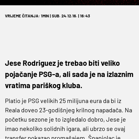
VRIJEME ČITANJA: 1MIN | SUB. 24.12.16. | 16:43
Jese Rodriguez je trebao biti veliko
pojačanje PSG-a, ali sada je na izlaznim
vratima pariškog kluba.
Platio je PSG velikih 25 milijuna eura da bi iz
Reala doveo 23-godišnjeg krilnog napadača. Na
početku sezone je to izgledalo dobro, Jese je
imao nekoliko solidnih igara, ali ubrzo se ovaj
transfer pokazao promašajem. Španjolac je