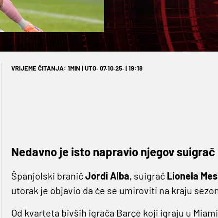
VRIJEME ČITANJA: 1MIN | UTO. 07.10.25. | 19:18
Nedavno je isto napravio njegov suigra
Španjolski branič
Jordi Alba
, suigrač
Lionela Mes
utorak je objavio da će se umiroviti na kraju sez
Od kvarteta bivših igrača Barçe koji igraju u Miami