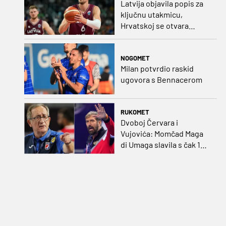
Latvija objavila popis za
ključnu utakmicu,
Hrvatskoj se otvara
velika prilika
NOGOMET
Milan potvrdio raskid
ugovora s Bennacerom
RUKOMET
Dvoboj Červara i
Vujovića: Momčad Maga
di Umaga slavila s čak 12
golova razlike