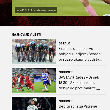
John E. Sokolowski-Imagn Images
NAJNOVIJE VIJESTI
OSTALO
Francuz upisao prvu
pobjedu karijere, Scaroni
preuzeo ukupno vodstvo
u Poljskoj
NOGOMET
SASTAVI (Rudeš - Osijek
18.30): Skoko ipak bez
debija od prve minute,
gosti promijenili
napadača u odnosu na
NOGOMET
prvo kolo
Debitirao je za Vatrene