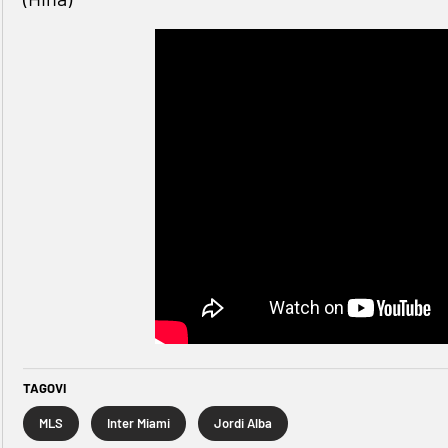
TAGOVI
MLS
Inter Miami
Jordi Alba