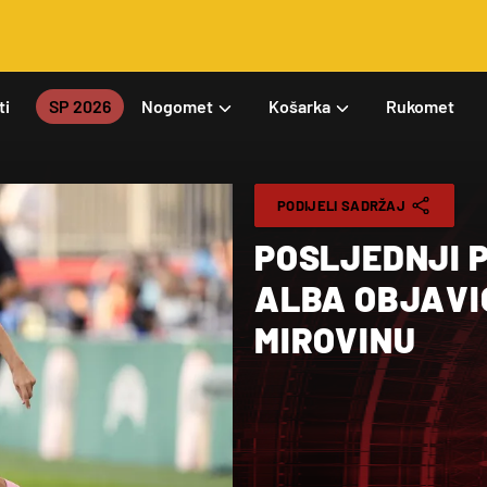
ti
SP 2026
Nogomet
Košarka
Rukomet
PODIJELI SADRŽAJ
POSLJEDNJI P
ALBA OBJAVI
MIROVINU