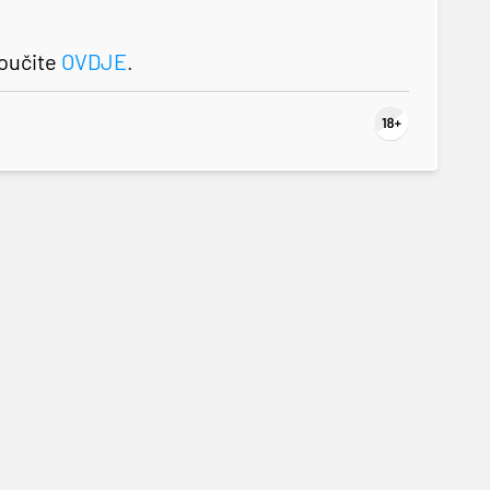
roučite
OVDJE
.