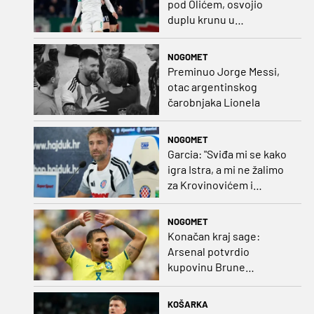
pod Olićem, osvojio
duplu krunu u
Rumunjskoj pa preselio
na Cipar
NOGOMET
Preminuo Jorge Messi,
otac argentinskog
čarobnjaka Lionela
NOGOMET
Garcia: "Sviđa mi se kako
igra Istra, a mi ne žalimo
za Krovinovićem i
Guillamonom. Selahi?
Nismo u kontaktu"
NOGOMET
Konačan kraj sage:
Arsenal potvrdio
kupovinu Brune
Guimaraesa
KOŠARKA