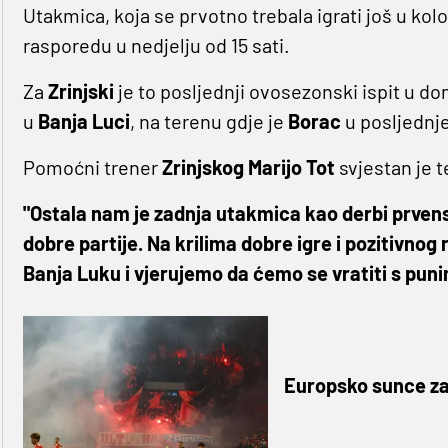
Utakmica, koja se prvotno trebala igrati još u ko
rasporedu u nedjelju od 15 sati.
Za
Zrinjski
je to posljednji ovosezonski ispit u 
u
Banja Luci
, na terenu gdje je
Borac
u posljednje
Pomoćni trener
Zrinjskog
Marijo Tot
svjestan je t
"Ostala nam je zadnja utakmica kao derbi prvenst
dobre partije. Na krilima dobre igre i pozitivnog 
Banja Luku i vjerujemo da ćemo se vratiti s puni
Europsko sunce za