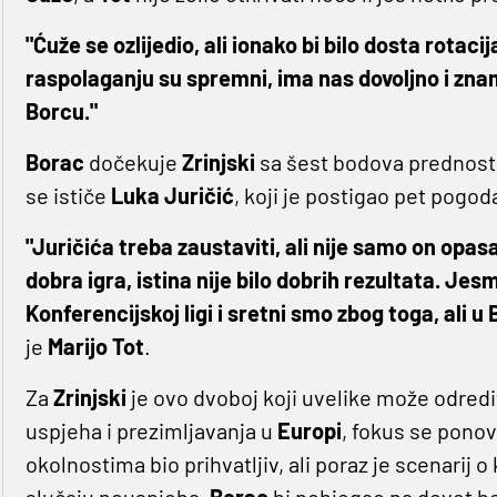
"Ćuže se ozlijedio, ali ionako bi bilo dosta rotaci
raspolaganju su spremni, ima nas dovoljno i zna
Borcu."
Borac
dočekuje
Zrinjski
sa šest bodova prednosti
se ističe
Luka Juričić
, koji je postigao pet pogod
"Juričića treba zaustaviti, ali nije samo on opas
dobra igra, istina nije bilo dobrih rezultata. Je
Konferencijskoj ligi i sretni smo zbog toga, ali 
je
Marijo Tot
.
Za
Zrinjski
je ovo dvoboj koji uvelike može odredi
uspjeha i prezimljavanja u
Europi
, fokus se pono
okolnostima bio prihvatljiv, ali poraz je scenarij 
slučaju neuspjeha,
Borac
bi pobjegao na devet bo