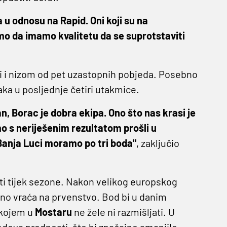
ja u odnosu na Rapid. Oni koji su na
mo da imamo kvalitetu da se suprotstaviti
 i nizom od pet uzastopnih pobjeda. Posebno
aka u posljednje četiri utakmice.
an, Borac je dobra ekipa. Ono što nas krasi je
smo s neriješenim rezultatom prošli u
u Banja Luci moramo po tri boda"
, zaključio
ti tijek sezone. Nakon velikog europskog
vno vraća na prvenstvo. Bod bi u danim
o kojem u
Mostaru
ne žele ni razmišljati. U
dova prednosti, što bi značajno smanjilo