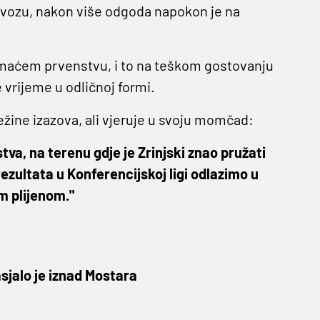
lovozu, nakon više odgoda napokon je na
domaćem prvenstvu, i to na teškom gostovanju
 vrijeme u odličnoj formi.
ežine izazova, ali vjeruje u svoju momčad:
va, na terenu gdje je Zrinjski znao pružati
rezultata u Konferencijskoj ligi odlazimo u
m plijenom."
sjalo je iznad Mostara