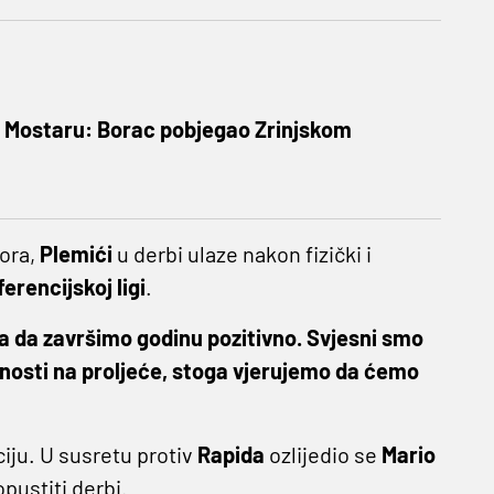
u Mostaru: Borac pobjegao Zrinjskom
ora,
Plemići
u derbi ulaze nakon fizički i
erencijskoj ligi
.
lja da završimo godinu pozitivno. Svjesni smo
nosti na proljeće, stoga vjerujemo da ćemo
iju. U susretu protiv
Rapida
ozlijedio se
Mario
opustiti derbi.