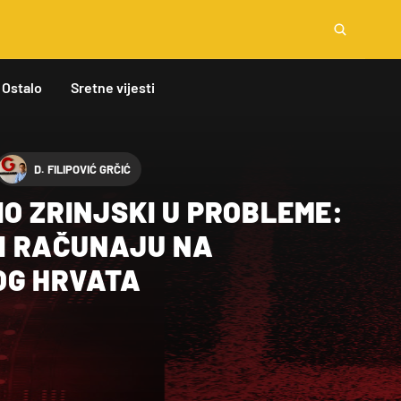
Ostalo
Sretne vijesti
D. FILIPOVIĆ GRČIĆ
IO ZRINJSKI U PROBLEME:
I RAČUNAJU NA
OG HRVATA