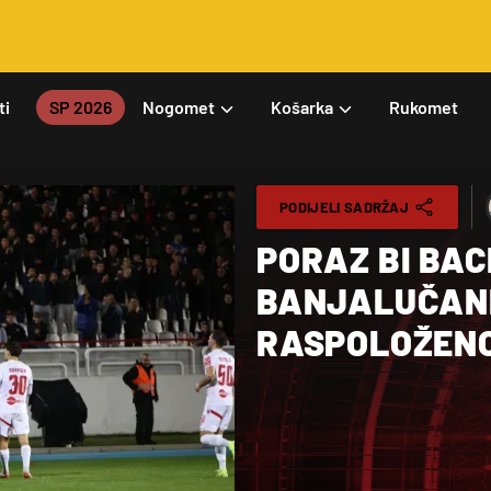
ti
SP 2026
Nogomet
Košarka
Rukomet
PODIJELI SADRŽAJ
PORAZ BI BAC
BANJALUČAN
RASPOLOŽEN