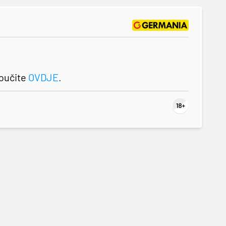
roučite
OVDJE
.