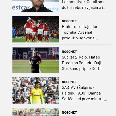
Lokomotive: „Ostali smo
dužni sebi, navijačima i
klubu. Očekujem dobru
reakciju momčadi”
NOGOMET
Emirates ostaje dom
Topnika: Arsenal
produžio ugovor s
glavnim sponzorom
NOGOMET
Suci za 2. kolo: Mateo
Erceg na Poljudu, Duji
Strukanu pripao Derbi
sjevera
NOGOMET
SASTAVI (Žalgiris -
Hajduk, 19.00): Bamba i
Šotiček od prve minute,
Siliću kapetanska traka
NOGOMET