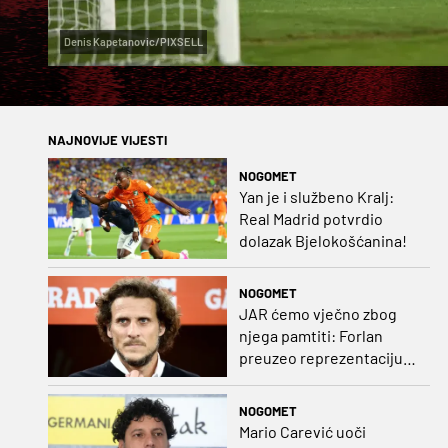
Denis Kapetanovic/PIXSELL
NAJNOVIJE VIJESTI
NOGOMET
Yan je i službeno Kralj:
Real Madrid potvrdio
dolazak Bjelokošćanina!
NOGOMET
JAR ćemo vječno zbog
njega pamtiti: Forlan
preuzeo reprezentaciju
Urugvaja!
NOGOMET
Mario Carević uoči