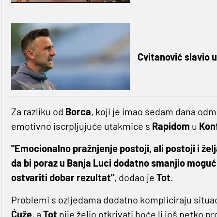
Cvitanović slavio 
Za razliku od
Borca
, koji je imao sedam dana odm
emotivno iscrpljujuće utakmice s
Rapidom
u
Konf
"Emocionalno pražnjenje postoji, ali postoji i že
da bi poraz u Banja Luci dodatno smanjio moguć
ostvariti dobar rezultat"
, dodao je
Tot
.
Problemi s ozljedama dodatno kompliciraju situac
Ćuže
, a
Tot
nije želio otkrivati hoće li još netko pr