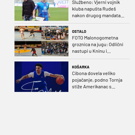
Službeno: Vjerni vojnik
kluba napušta Rudeš
nakon drugog mandata
na zapadu Zagreba
OSTALO
FOTO Malonogometna
groznica na jugu: Odlični
nastupi u Kninu i
Metkoviću okrunjeni
vrijednim nagradama
KOŠARKA
Cibona dovela veliko
pojačanje, podno Tornja
stiže Amerikanac s
naslovom iz EuroCupa