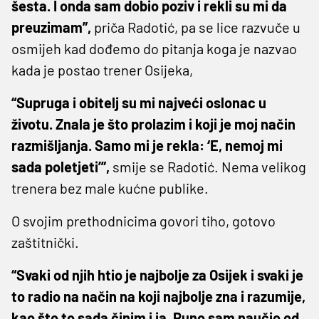
šesta. I onda sam dobio poziv i rekli su mi da
preuzimam”,
priča Radotić, pa se lice razvuče u
osmijeh kad dođemo do pitanja koga je nazvao
kada je postao trener Osijeka,
“Supruga i obitelj su mi najveći oslonac u
životu. Znala je što prolazim i koji je moj način
razmišljanja. Samo mi je rekla: ‘E, nemoj mi
sada poletjeti’”,
smije se Radotić. Nema velikog
trenera bez male kućne publike.
O svojim prethodnicima govori tiho, gotovo
zaštitnički.
“Svaki od njih htio je najbolje za Osijek i svaki je
to radio na način na koji najbolje zna i razumije,
kao što to sada činim i ja. Puno sam naučio od