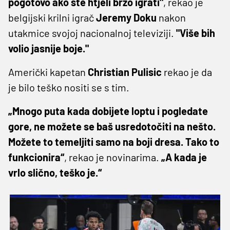
pogotovo ako ste htjeli brzo igrati"
, rekao je
belgijski krilni igrač
Jeremy Doku
nakon
utakmice svojoj nacionalnoj televiziji.
"Više bih
volio jasnije boje."
Američki kapetan
Christian Pulisic
rekao je da
je bilo teško nositi se s tim.
„Mnogo puta kada dobijete loptu i pogledate
gore, ne možete se baš usredotočiti na nešto.
Možete to temeljiti samo na boji dresa. Tako to
funkcionira“
, rekao je novinarima.
„A kada je
vrlo slično, teško je.“