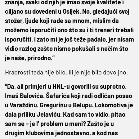
znanja, svaki od njih je imao svoje kvalitete i
ciljano su dovedeni u Osijek. No, gledajući svoj
stožer, ljude koji rade sa mnom, mislim da
možemo isporučiti ono što su i ti treneri trebali
isporučiti. I zato mi je još teže padalo, jer nisam
vidio razlog zašto nismo pokušali s nečim što
je naše, prirodno.”
Hrabrosti tada nije bilo. Ili je nije bilo dovoljno.
“Da, ali primjeri u HNL-u govorili su suprotno.
Imaš Đalovića. Šafarića koji radi odličan posao
u Varaždinu. Gregurinu u Belupu. Lokomotiva je
dala priliku Jelaviću. Kad sam to vidio, pitao
sam se – je l’ problem u meni? Zašto je u
drugim klubovima jednostavno, a kod nas