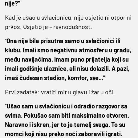
nije?”
Kad je ušao u svlačionicu, nije osjetio ni otpor ni
prkos. Osjetio je – ravnodušnost.
“
Ona nije bila prisutna samo u svlačionici ili
klubu. Imali smo negativnu atmosferu u gradu,
među navijačima. Imam puno prijatelja koji su
imali godišnje ulaznice, ali nisu dolazili. A pazi,
imaš čudesan stadion, komfor, sve...”
Prvi zadatak: vratiti mir u glavu i žar u oči.
“
Ušao sam u svlačionicu i odradio razgovor sa
svima. Pokušao sam biti maksimalno otvoren.
Naravno i iskren, jer to je temelj svega. To su
momci koji nisu preko noći zaboravili igrati.