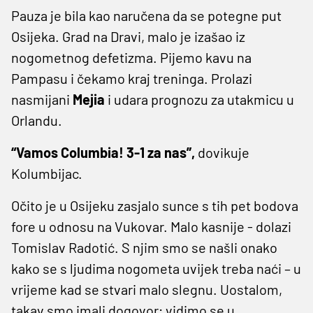
Pauza je bila kao naručena da se potegne put
Osijeka. Grad na Dravi, malo je izašao iz
nogometnog defetizma. Pijemo kavu na
Pampasu i čekamo kraj treninga. Prolazi
nasmijani
Mejia
i udara prognozu za utakmicu u
Orlandu.
“Vamos Columbia! 3-1 za nas”,
dovikuje
Kolumbijac.
Očito je u Osijeku zasjalo sunce s tih pet bodova
fore u odnosu na Vukovar. Malo kasnije - dolazi
Tomislav Radotić. S njim smo se našli onako
kako se s ljudima nogometa uvijek treba naći – u
vrijeme kad se stvari malo slegnu. Uostalom,
takav smo imali dogovor; vidimo se u