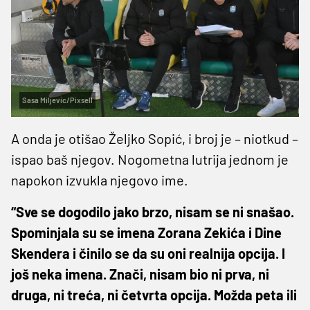
Sasa Miljevic/Pixsell
A onda je otišao Željko Sopić, i broj je – niotkud –
ispao baš njegov. Nogometna lutrija jednom je
napokon izvukla njegovo ime.
“Sve se dogodilo jako brzo, nisam se ni snašao.
Spominjala su se imena Zorana Zekića i Dine
Skendera i činilo se da su oni realnija opcija. I
još neka imena. Znači, nisam bio ni prva, ni
druga, ni treća, ni četvrta opcija. Možda peta ili