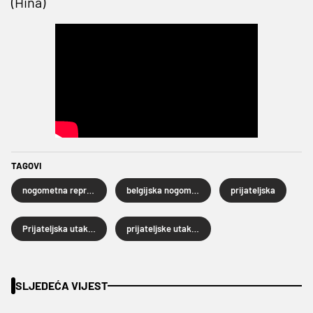
(Hina)
TAGOVI
nogometna reprezentacija SAD-a
belgijska nogometna reprezentacija
prijateljska
Prijateljska utakmica
prijateljske utakmice
SLJEDEĆA VIJEST