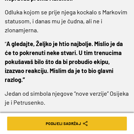
Odluka kojom se prije njega kockalo s Markovim
statusom, i danas mu je čudna, ali ne i
zlonamjerna.
“
A gledajte, Željko je htio najbolje. Mislio je da
će to pokrenuti neke stvari. U tim trenucima
pokušavaš bilo što da bi probudio ekipu,
izazvao reakciju. Mislim da je to bio glavni
razlog.”
Jedan od simbola njegove “nove verzije” Osijeka
je i Petrusenko.
“
Puno pričam s igračima, pa i s njim. Sopićeva
PODIJELI SADRŽAJ
odluka da ga ne koristi bila je legitimna, jer je