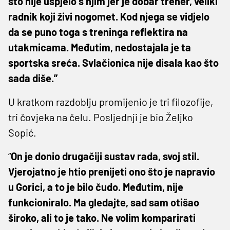
što nije uspjelo s njim jer je dobar trener, veliki
radnik koji živi nogomet. Kod njega se vidjelo
da se puno toga s treninga reflektira na
utakmicama. Međutim, nedostajala je ta
sportska sreća. Svlačionica nije disala kao što
sada diše.”
U kratkom razdoblju promijenio je tri filozofije,
tri čovjeka na čelu. Posljednji je bio Željko
Sopić.
“
On je donio drugačiji sustav rada, svoj stil.
Vjerojatno je htio prenijeti ono što je napravio
u Gorici, a to je bilo čudo. Međutim, nije
funkcioniralo. Ma gledajte, sad sam otišao
široko, ali to je tako. Ne volim komparirati