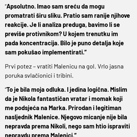
“
Apsolutno. Imao sam sreću da mogu
promatrati širu sliku. Pratio sam ranije njihove
reakcije. Je li analiza preduga, bavimo li se
previše protivnikom? U kojem trenutku im
pada koncentracija. Bilo je puno detalja koje
sam pokušao implementirati.”
Prvi potez – vratiti Malenicu na gol. Vrlo jasna
poruka svlačionici i tribini.
“
To je bila moja odluka. I jedina logična. Mislim
da je Nikola fantastičan vratar i momak koji
me podsjeća na Marka. Prirodan i legitiman
nasljednik Malenice. Njegovo micanje nije bila
nepravda prema Nikoli, nego sam htio ispraviti
nepravdu prema Malenici.”