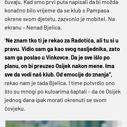
čuvaju. Kad smo prvi puta napisali da bi možda
konačno bilo vrijeme da se klub s Pampasa
okrene svom djetetu, zazvonio je mobitel. Na
ekranu – Nenad Bjelica.
“
Ne znam tko ti je rekao za Radotića, ali tu si u
pravu. Vidio sam ga kao svog nasljednika, zato
sam ga poslao u Vinkovce. Da je sve išlo po
planu, on bi preuzeo Osijek nakon mene. Ima
sve da vodi naš klub. Od emocije do znanja”,
rekao nam je tada Bjelica. I time potvrdio ono
što su mnogi po kuloarima šaptali – da će Osijek
jednog dana ipak morati okrenuti se svom
čovjeku.