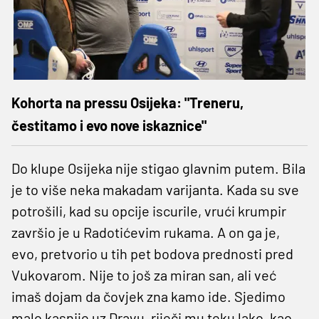
Kohorta na pressu Osijeka: "Treneru,
čestitamo i evo nove iskaznice"
Do klupe Osijeka nije stigao glavnim putem. Bila
je to više neka makadam varijanta. Kada su sve
potrošili, kad su opcije iscurile, vrući krumpir
završio je u Radotićevim rukama. A on ga je,
evo, pretvorio u tih pet bodova prednosti pred
Vukovarom. Nije to još za miran san, ali već
imaš dojam da čovjek zna kamo ide. Sjedimo
malo kasnije uz Dravu, riječi mu teku lako, kao