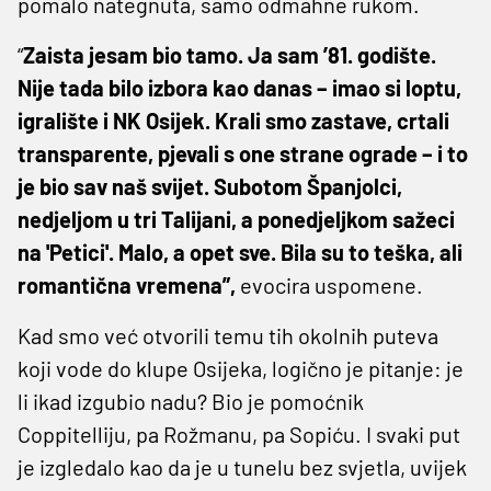
pomalo nategnuta, samo odmahne rukom.
“
Zaista jesam bio tamo. Ja sam ’81. godište.
Nije tada bilo izbora kao danas – imao si loptu,
igralište i NK Osijek. Krali smo zastave, crtali
transparente, pjevali s one strane ograde – i to
je bio sav naš svijet. Subotom Španjolci,
nedjeljom u tri Talijani, a ponedjeljkom sažeci
na 'Petici'. Malo, a opet sve. Bila su to teška, ali
romantična vremena”,
evocira uspomene.
Kad smo već otvorili temu tih okolnih puteva
koji vode do klupe Osijeka, logično je pitanje: je
li ikad izgubio nadu? Bio je pomoćnik
Coppitelliju, pa Rožmanu, pa Sopiću. I svaki put
je izgledalo kao da je u tunelu bez svjetla, uvijek