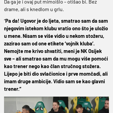
Da ga je i ovaj put mimoišlo – otišao bi. Bez
drame, ali s knedlom u grlu.
“
Pa da! Ugovor je do ljeta, smatrao sam da sam
njegovim istekom klubu vratio ono što je uložio
u mene. Nisam se više vidio u nekom stožeru,
zazirao sam od one etikete ‘vojnik kluba’.
Nemojte me krivo shvatiti, meni je NK Osijek
sve – ali smatrao sam da mu mogu više pomoći
kao trener nego kao član stručnog stožera.
Lijepo je biti dio svlačionice i prve momčadi, ali
imam druge ambicije. Vidio sam se kao glavni
trener.”