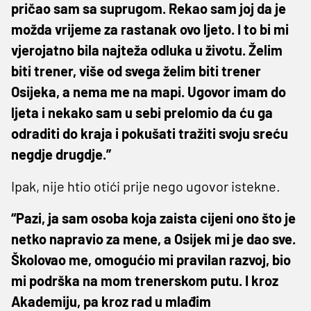
pričao sam sa suprugom. Rekao sam joj da je
možda vrijeme za rastanak ovo ljeto. I to bi mi
vjerojatno bila najteža odluka u životu. Želim
biti trener, više od svega želim biti trener
Osijeka, a nema me na mapi. Ugovor imam do
ljeta i nekako sam u sebi prelomio da ću ga
odraditi do kraja i pokušati tražiti svoju sreću
negdje drugdje.”
Ipak, nije htio otići prije nego ugovor istekne.
“Pazi, ja sam osoba koja zaista cijeni ono što je
netko napravio za mene, a Osijek mi je dao sve.
Školovao me, omogućio mi pravilan razvoj, bio
mi podrška na mom trenerskom putu. I kroz
Akademiju, pa kroz rad u mlađim