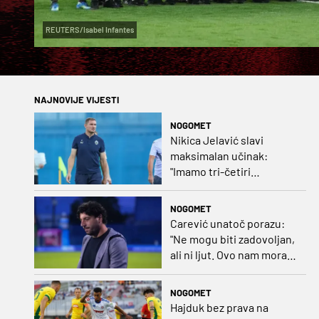
REUTERS/Isabel Infantes
NAJNOVIJE VIJESTI
NOGOMET
Nikica Jelavić slavi
maksimalan učinak:
"Imamo tri-četiri
senatora koji vode naš
vrtić"
NOGOMET
Carević unatoč porazu:
"Ne mogu biti zadovoljan,
ali ni ljut. Ovo nam mora
biti putokaz"
NOGOMET
Hajduk bez prava na