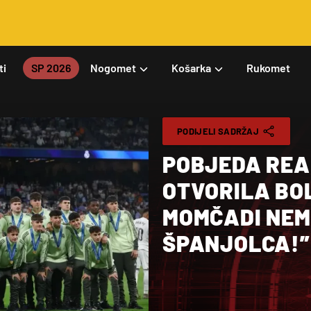
ti
SP 2026
Nogomet
Košarka
Rukomet
PODIJELI SADRŽAJ
POBJEDA REA
OTVORILA BO
MOMČADI NEM
ŠPANJOLCA!”