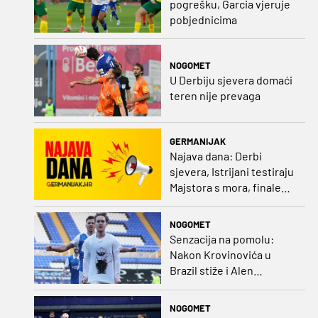
pogrešku, Garcia vjeruje
pobjednicima
NOGOMET
U Derbiju sjevera domaći
teren nije prevaga
GERMANIJAK
Najava dana: Derbi
sjevera, Istrijani testiraju
Majstora s mora, finale
Ramljaka Dinamo - Ajax,
mladi rukometaši protiv
NOGOMET
Francuza
Senzacija na pomolu:
Nakon Krovinovića u
Brazil stiže i Alen
Halilović!?
NOGOMET