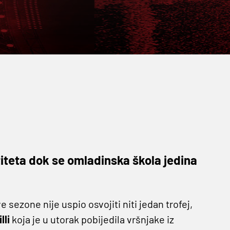
iteta dok se omladinska škola jedina
ve sezone nije uspio osvojiti niti jedan trofej,
lli
koja je u utorak pobijedila vršnjake iz