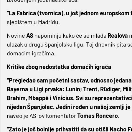
“La Fabrica (tvornica), u još jednom europskom f
sjedištem u Madridu.
Novine
AS
napominju kako će se mlada
Realova
m
ulazak u drugu španjolsku ligu. Taj dnevnik pita s
domaćim igračima.
Kritike zbog nedostatka domaćih igrača
“Pregledao sam početni sastav, odnosno jedanaes
Bayerna u Ligi prvaka: Lunin; Trent, Rüdiger, Mil
Brahim, Mbappé i Vinicius. Svi su reprezentativci i
nijedan Španjolac. Jedini rođen u našoj zemlji je 
naveo je AS-ov komentator
Tomas Roncero
.
“Zato je još bolnije prihvatiti da su otišli Nacho