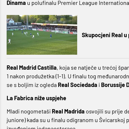
Dinama
u polufinalu Premier League Internationa
Skupocjeni Real u
Real Madrid Castilla
, koja se natječe u trećoj špan
1 nakon produžetka (1-1). U finalu tog međunarodno
se s boljim iz ogleda
Real Sociedada
i
Borussije
La Fabrica niže uspjehe
Mladi nogometaši
Real Madrida
osvojili su prije
juniore) kada su u finalu odigranom u Švicarskoj p
izvođenjem jedanaesteraca.