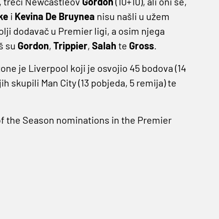
), treći Newcastleov
Gordon
(10+10), ali oni se,
ke
i
Kevina De Bruynea
nisu našli u užem
olji dodavač u Premier ligi, a osim njega
oš su
Gordon
,
Trippier
,
Salah
te
Gross
.
e je Liverpool koji je osvojio 45 bodova (14
ih skupili Man City (13 pobjeda, 5 remija) te
of the Season nominations in the Premier