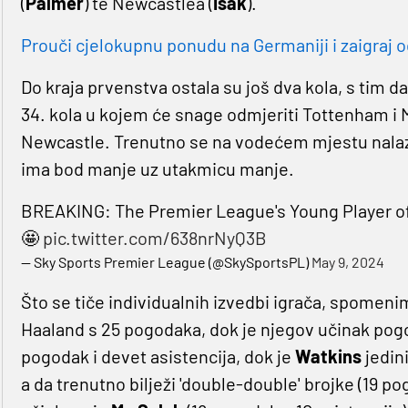
(
Palmer
) te Newcastlea (
Isak
).
Prouči cjelokupnu ponudu na Germaniji i zaigraj o
Do kraja prvenstva ostala su još dva kola, s tim da
34. kola u kojem će snage odmjeriti Tottenham i M
Newcastle. Trenutno se na vodećem mjestu nalazi 
ima bod manje uz utakmicu manje.
BREAKING: The Premier League's Young Player o
🤩
pic.twitter.com/638nrNyQ3B
— Sky Sports Premier League (@SkySportsPL)
May 9, 2024
Što se tiče individualnih izvedbi igrača, spomeni
Haaland s 25 pogodaka, dok je njegov učinak pogo
pogodak i devet asistencija, dok je
Watkins
jedin
a da trenutno bilježi 'double-double' brojke (19 po