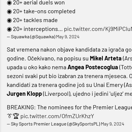
◉ 20+ aerial duels won
◉ 20+ take-ons completed
◉ 20+ tackles made
◉ 20+ interceptions…
pic.twitter.com/Kj9MiPCIu
— Squawka (@Squawka)
May 9, 2024
Sat vremena nakon objave kandidata za igrača godi
godine. Očekivano, na popisu su
Mikel Arteta
(Ar
upada u oko kako nema
Angea Postecoglua
(Tott
sezoni svaki put bio izabran za trenera mjeseca. O
kandidati za trenera godine još su Unai Emery (Ast
Jurgen Klopp
(Liverpool), ujedno i jedini 'uljez'
BREAKING: The nominees for the Premier League
👔🏆
pic.twitter.com/OfmZUrKhzY
— Sky Sports Premier League (@SkySportsPL)
May 9, 2024