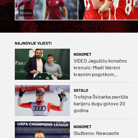
Reuters
NAJNOVIJE VIJESTI
NOGOMET
VIDEO Jagušiću konačno
krenulo: Mladi Vatreni
krasnim pogotkom
potvrdio sjajnu formu
OSTALO
Trofejna Švicarka završila
karijeru dugu gotovo 20
godina
NOGOMET
Službeno: Newcastle