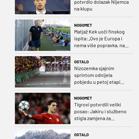
potvrdio dolazak Nijemca
na klupu
NOGOMET
Matjaž Kek uoči finskog
ispita: „Ovo je Europa i
nema više popravka, na
Rujevici se nešto pita i
Rijeku!“
OSTALO
Nizozemka sjajnim
sprintom odnijela
pobjedu u petoj etapi
Toura
NOGOMET
Tigrovi potvrdili veliki
posao: Jakiru i službeno
stigla zamjena za
Pandura
OSTALO