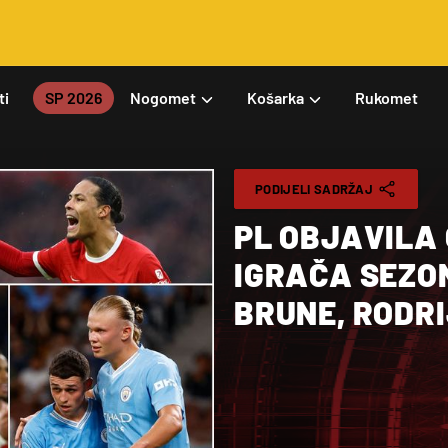
ti
SP 2026
Nogomet
Košarka
Rukomet
PODIJELI SADRŽAJ
PL OBJAVILA
IGRAČA SEZO
BRUNE, RODR