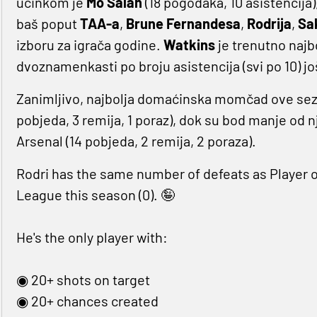
učinkom je
Mo Salah
(18 pogodaka, 10 asistencija
baš poput
TAA-a
,
Brune Fernandesa
,
Rodrija
,
Sa
izboru za igrača godine.
Watkins
je trenutno najb
dvoznamenkasti po broju asistencija (svi po 10) j
Zanimljivo, najbolja domaćinska momčad ove sezon
pobjeda, 3 remija, 1 poraz), dok su bod manje od nj
Arsenal (14 pobjeda, 2 remija, 2 poraza).
Rodri has the same number of defeats as Player 
League this season (0). 🤪
He's the only player with:
◉ 20+ shots on target
◉ 20+ chances created