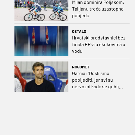
Milan dominira Poljskom:
Talijanu treća uzastopna
pobjeda
OSTALO
Hrvatski predstavnici bez
finala EP-a u skokovima u
vodu
NOGOMET
Garcia: "Došli smo
pobijediti, jer svi su
nervozni kada se gubi;
Pukštas: "Moja emotivna
utakmica pred djedom i
bakom"