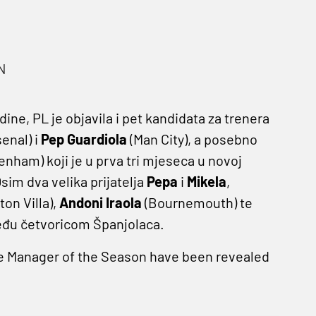
N
ne, PL je objavila i pet kandidata za trenera
senal) i
Pep Guardiola
(Man City), a posebno
enham) koji je u prva tri mjeseca u novoj
sim dva velika prijatelja
Pepa
i
Mikela
,
on Villa),
Andoni Iraola
(Bournemouth) te
 među četvoricom Španjolaca.
 Manager of the Season have been revealed