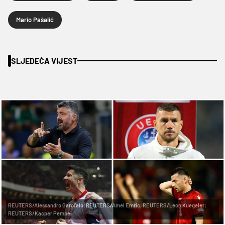
Mario Pašalić
SLJEDEĆA VIJEST
REUTERS/Alessandro Garofalo; REUTERS/Amel Emric; REUTERS/Leon Kuegeler;
REUTERS/Kacper Pempel