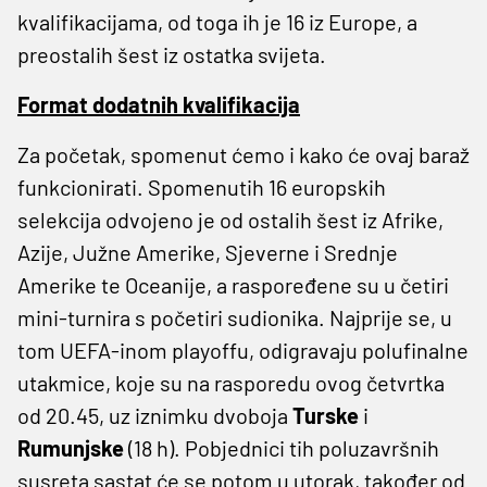
kvalifikacijama, od toga ih je 16 iz Europe, a
preostalih šest iz ostatka svijeta.
Format dodatnih kvalifikacija
Za početak, spomenut ćemo i kako će ovaj baraž
funkcionirati. Spomenutih 16 europskih
selekcija odvojeno je od ostalih šest iz Afrike,
Azije, Južne Amerike, Sjeverne i Srednje
Amerike te Oceanije, a raspoređene su u četiri
mini-turnira s početiri sudionika. Najprije se, u
tom UEFA-inom playoffu, odigravaju polufinalne
utakmice, koje su na rasporedu ovog četvrtka
od 20.45, uz iznimku dvoboja
Turske
i
Rumunjske
(18 h). Pobjednici tih poluzavršnih
susreta sastat će se potom u utorak, također od