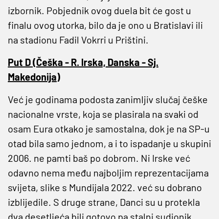
izbornik. Pobjednik ovog duela bit će gost u
finalu ovog utorka, bilo da je ono u Bratislavi ili
na stadionu Fadil Vokrri u Prištini.
Put D (Češka - R. Irska, Danska - Sj.
Makedonija)
Već je godinama podosta zanimljiv slučaj češke
nacionalne vrste, koja se plasirala na svaki od
osam Eura otkako je samostalna, dok je na SP-u
otad bila samo jednom, a i to ispadanje u skupini
2006. ne pamti baš po dobrom. Ni Irske već
odavno nema među najboljim reprezentacijama
svijeta, slike s Mundijala 2022. već su dobrano
izblijedile. S druge strane, Danci su u protekla
dva desetljeća bili gotovo pa stalni sudionik,