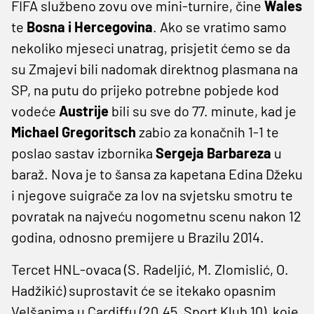
FIFA službeno zovu ove mini-turnire, čine
Wales
te
Bosna i Hercegovina
. Ako se vratimo samo
nekoliko mjeseci unatrag, prisjetit ćemo se da
su Zmajevi bili nadomak direktnog plasmana na
SP, na putu do prijeko potrebne pobjede kod
vodeće
Austrije
bili su sve do 77. minute, kad je
Michael Gregoritsch
zabio za konačnih 1-1 te
poslao sastav izbornika
Sergeja Barbareza
u
baraž. Nova je to šansa za kapetana Edina Džeku
i njegove suigrače za lov na svjetsku smotru te
povratak na najveću nogometnu scenu nakon 12
godina, odnosno premijere u Brazilu 2014.
Tercet HNL-ovaca (S. Radeljić, M. Zlomislić, O.
Hadžikić) suprostavit će se itekako opasnim
Velšanima u Cardiffu (20.45, Sport Klub 10), koje