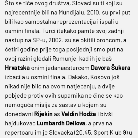
Što se tiče ovog društva, Slovaci su ti koji su
najrecentnije bili na Mundijalu, 2010. su prvi put
bili kao samostalna reprezentacija i ispali u
osmini finala. Turci itekako pamte svoj zadnji
nastup na SP-u, 2002. su se okitili broncom, a
četiri godine prije toga posljednji smo put na
ovoj razini gledali Rumunje, kad ih je baš
Hrvatska
onim jedanaestercem
Davora Šukera
izbacila u osmini finala. Dakako, Kosovo još
nikad nije bilo na ovom natjecanju, a dvije
pobjede protiv ovih suparnika ne čine se kao
nemoguća misija za sastav u kojem su
donedavni
Rijekin
as
Veldin Hodža
i bivši
hajdukovac
Lumbardh Dellova
, a prva na
repertoaru im je Slovačka (20.45, Sport Klub 9) u