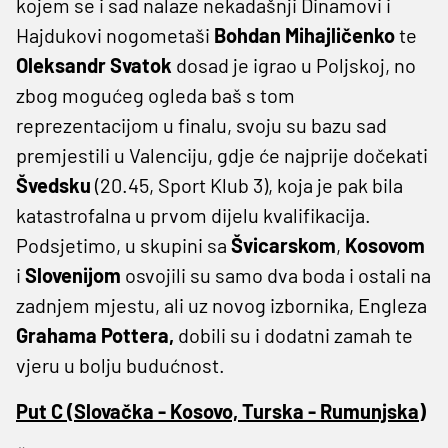
kojem se i sad nalaze nekadašnji Dinamovi i
Hajdukovi nogometaši
Bohdan Mihajličenko
te
Oleksandr Svatok
dosad je igrao u Poljskoj, no
zbog mogućeg ogleda baš s tom
reprezentacijom u finalu, svoju su bazu sad
premjestili u Valenciju, gdje će najprije dočekati
Švedsku
(20.45, Sport Klub 3), koja je pak bila
katastrofalna u prvom dijelu kvalifikacija.
Podsjetimo, u skupini sa
Švicarskom
,
Kosovom
i
Slovenijom
osvojili su samo dva boda i ostali na
zadnjem mjestu, ali uz novog izbornika, Engleza
Grahama Pottera,
dobili su i dodatni zamah te
vjeru u bolju budućnost.
Put C (Slovačka - Kosovo, Turska - Rumunjska)