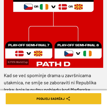
X/FIFA World Cup
Kad se već spominje drama u završnicama
utakmica, ne smije se zaboraviti ni Republika
Irska, koja je nužnu pobjedu kod Mađarske
izborila golovima u 80. i 96. minuti, kad je
Troy
PODIJELI SADRŽAJ
Parrott
nastavio svoj niz. Naime, tad je postigao