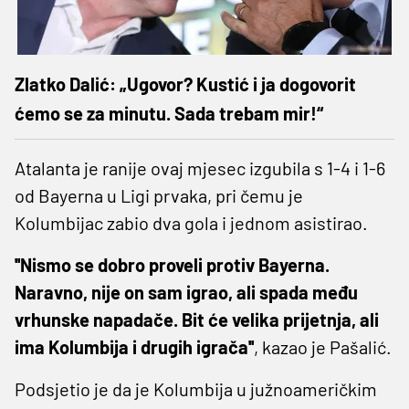
Zlatko Dalić: „Ugovor? Kustić i ja dogovorit
ćemo se za minutu. Sada trebam mir!“
Atalanta je ranije ovaj mjesec izgubila s 1-4 i 1-6
od Bayerna u Ligi prvaka, pri čemu je
Kolumbijac zabio dva gola i jednom asistirao.
''Nismo se dobro proveli protiv Bayerna.
Naravno, nije on sam igrao, ali spada među
vrhunske napadače. Bit će velika prijetnja, ali
ima Kolumbija i drugih igrača''
, kazao je Pašalić.
Podsjetio je da je Kolumbija u južnoameričkim