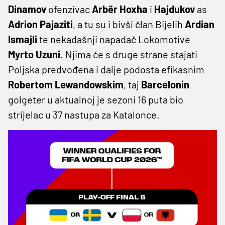
Dinamov
ofenzivac
Arbër Hoxha
i
Hajdukov
as
Adrion Pajaziti
, a tu su i bivši član Bijelih
Ardian
Ismajli
te nekadašnji napadač Lokomotive
Myrto Uzuni
. Njima će s druge strane stajati
Poljska predvođena i dalje podosta efikasnim
Robertom Lewandowskim
, taj
Barcelonin
golgeter u aktualnoj je sezoni 16 puta bio
strijelac u 37 nastupa za Katalonce.