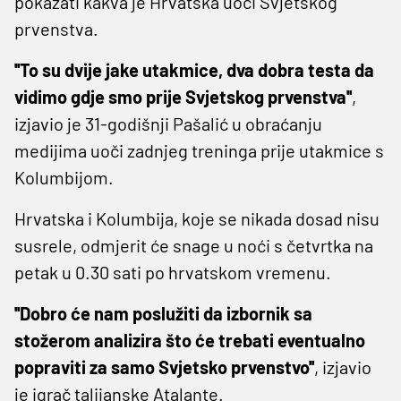
pokazati kakva je Hrvatska uoči Svjetskog
prvenstva.
''To su dvije jake utakmice, dva dobra testa da
vidimo gdje smo prije Svjetskog prvenstva''
,
izjavio je 31-godišnji Pašalić u obraćanju
medijima uoči zadnjeg treninga prije utakmice s
Kolumbijom.
Hrvatska i Kolumbija, koje se nikada dosad nisu
susrele, odmjerit će snage u noći s četvrtka na
petak u 0.30 sati po hrvatskom vremenu.
''Dobro će nam poslužiti da izbornik sa
stožerom analizira što će trebati eventualno
popraviti za samo Svjetsko prvenstvo''
, izjavio
je igrač talijanske Atalante.