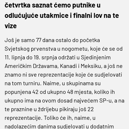
četvrtka saznat ćemo putnike u
odlućujuće utakmice i finalni lov na te
vize
Još je samo 77 dana ostalo do početka
Svjetskog prvenstva u nogometu, koje će se od
11. lipnja do 19. srpnja održati u Sjedinjenim
Američkim Državama, Kanadi i Meksiku, a još ne
znamo ni sve reprezentacije koje će sudjelovati
na tom turniru. Naime, u skupinama su
popunjena 42 od ukupno 48 mjesta, koliko ih
ukupno ima na ovom dosad najvećem SP-u, a na
te praznine u ždrijebu pikiraju još 22
reprezentacije. Toliko će ih, naime, u
nadolazećim danima sudjelovati u dodatnim