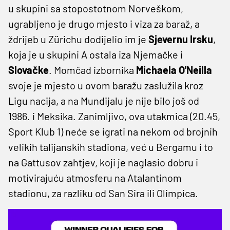
u skupini sa stopostotnom Norveškom,
ugrabljeno je drugo mjesto i viza za baraž, a
ždrijeb u Zürichu dodijelio im je
Sjevernu Irsku
,
koja je u skupini A ostala iza Njemačke i
Slovačke
. Momčad izbornika
Michaela O'Neilla
svoje je mjesto u ovom baražu zaslužila kroz
Ligu nacija, a na Mundijalu je nije bilo još od
1986. i Meksika. Zanimljivo, ova utakmica (20.45,
Sport Klub 1) neće se igrati na nekom od brojnih
velikih talijanskih stadiona, već u Bergamu i to
na Gattusov zahtjev, koji je naglasio dobru i
motivirajuću atmosferu na Atalantinom
stadionu, za razliku od San Sira ili Olimpica.