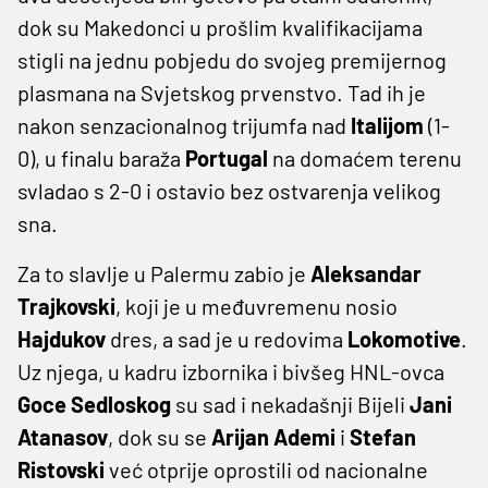
dok su Makedonci u prošlim kvalifikacijama
stigli na jednu pobjedu do svojeg premijernog
plasmana na Svjetskog prvenstvo. Tad ih je
nakon senzacionalnog trijumfa nad
Italijom
(1-
0), u finalu baraža
Portugal
na domaćem terenu
svladao s 2-0 i ostavio bez ostvarenja velikog
sna.
Za to slavlje u Palermu zabio je
Aleksandar
Trajkovski
, koji je u međuvremenu nosio
Hajdukov
dres, a sad je u redovima
Lokomotive
.
Uz njega, u kadru izbornika i bivšeg HNL-ovca
Goce Sedloskog
su sad i nekadašnji Bijeli
Jani
Atanasov
, dok su se
Arijan
Ademi
i
Stefan
Ristovski
već otprije oprostili od nacionalne