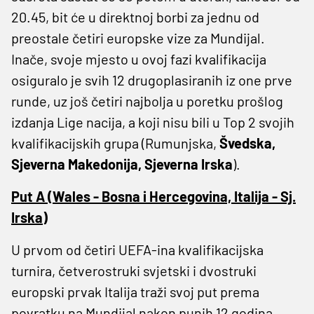
20.45, bit će u direktnoj borbi za jednu od
preostale četiri europske vize za Mundijal.
Inače, svoje mjesto u ovoj fazi kvalifikacija
osiguralo je svih 12 drugoplasiranih iz one prve
runde, uz još četiri najbolja u poretku prošlog
izdanja Lige nacija, a koji nisu bili u Top 2 svojih
kvalifikacijskih grupa (Rumunjska,
Švedska,
Sjeverna Makedonija, Sjeverna Irska
).
Put A (Wales - Bosna i Hercegovina, Italija - Sj.
Irska)
U prvom od četiri UEFA-ina kvalifikacijska
turnira, četverostruki svjetski i dvostruki
europski prvak Italija traži svoj put prema
povratku na Mundijal nakon punih 12 godina,