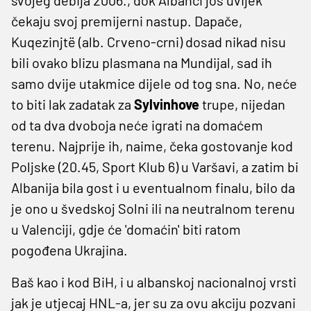
svojeg debija 2006., dok Albanci još uvijek
čekaju svoj premijerni nastup. Dapače,
Kuqezinjtë (alb. Crveno-crni) dosad nikad nisu
bili ovako blizu plasmana na Mundijal, sad ih
samo dvije utakmice dijele od tog sna. No, neće
to biti lak zadatak za
Sylvinhove
trupe, nijedan
od ta dva dvoboja neće igrati na domaćem
terenu. Najprije ih, naime, čeka gostovanje kod
Poljske (20.45, Sport Klub 6) u Varšavi, a zatim bi
Albanija bila gost i u eventualnom finalu, bilo da
je ono u švedskoj Solni ili na neutralnom terenu
u Valenciji, gdje će 'domaćin' biti ratom
pogođena Ukrajina.
Baš kao i kod BiH, i u albanskoj nacionalnoj vrsti
jak je utjecaj HNL-a, jer su za ovu akciju pozvani