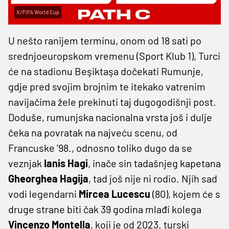
X/FIFA World Cup
U nešto ranijem terminu, onom od 18 sati po
srednjoeuropskom vremenu (Sport Klub 1), Turci
će na stadionu Beşiktaşa dočekati Rumunje,
gdje pred svojim brojnim te itekako vatrenim
navijačima žele prekinuti taj dugogodišnji post.
Doduše, rumunjska nacionalna vrsta još i dulje
čeka na povratak na najveću scenu, od
Francuske '98., odnosno toliko dugo da se
veznjak
Ianis Hagi
, inače sin tadašnjeg kapetana
Gheorghea
Hagija
, tad još nije ni rodio. Njih sad
vodi legendarni
Mircea Lucescu
(80), kojem će s
druge strane biti čak 39 godina mlađi kolega
Vincenzo
Montella
, koji je od 2023. turski