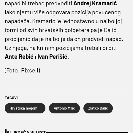
napad bi trebao predvoditi
Andrej
Kramarić
.
Iako njemu više odgovara pozicija povučenog
napadača, Kramarić je jednostavno u najboljoj
formi od svih hrvatskih golgetera pa je Dalić
procijenio da je najbolje da on predvodi napad.
Uz njega, na krilnim pozicijama trebali bi biti
Ante
Rebić
i
Ivan
Perišić
.
(Foto: Pixsell)
TAGOVI
Hrvatska nogometna reprezentacija
Antonio Milić
Zlatko Dalić
SLJEDEĆA VIJEST