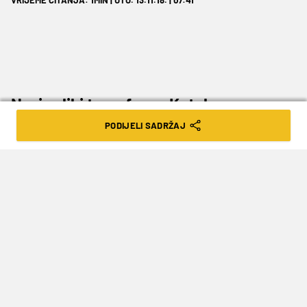
Novi veliki transfer za Katalonce.
PODIJELI SADRŽAJ
Drugi najskuplji tinejdžer na svijetu - Englez
Ryan Sessegnon
- na meti je Barcelone, prenosi
španjolski tabloid Don Balon. Sessegnon cijelu
karijeru igra u Fulhamu, ali teško da će ostati na
Craven Cottageu i nakon ove sezone.
Za 18-godišnjeg Engleza koji prema
Transfermarktu vrijedi 35 milijuna eura zanimaju
se najveći klubovi u Europi, a navodno je najviše