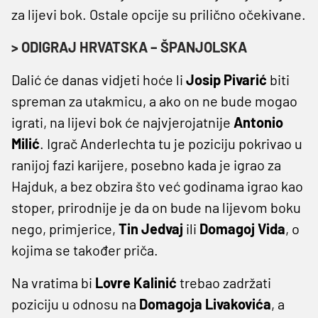
za lijevi bok. Ostale opcije su prilično očekivane.
> ODIGRAJ HRVATSKA – ŠPANJOLSKA
Dalić će danas vidjeti hoće li
Josip
Pivarić
biti
spreman za utakmicu, a ako on ne bude mogao
igrati, na lijevi bok će najvjerojatnije
Antonio
Milić
. Igrač Anderlechta tu je poziciju pokrivao u
ranijoj fazi karijere, posebno kada je igrao za
Hajduk, a bez obzira što već godinama igrao kao
stoper, prirodnije je da on bude na lijevom boku
nego, primjerice,
Tin
Jedvaj
ili
Domagoj
Vida
, o
kojima se također priča.
Na vratima bi
Lovre
Kalinić
trebao zadržati
poziciju u odnosu na
Domagoja
Livakovića
, a