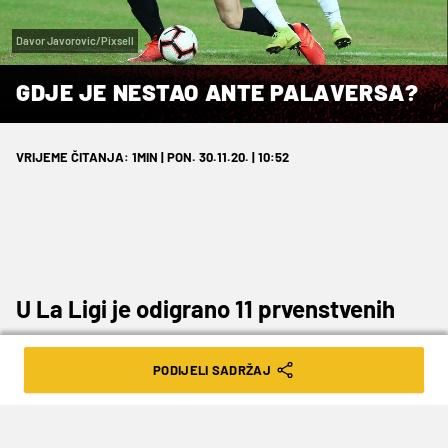
Davor Javorovic/Pixsell
GDJE JE NESTAO ANTE PALAVERSA?
VRIJEME ČITANJA: 1MIN | PON. 30.11.20. | 10:52
U La Ligi je odigrano 11 prvenstvenih
kola, a nekadašnji veznjak Hajduka
PODIJELI SADRŽAJ
skupio je tek četiri minute...
Kad ga je u siječnju 2019. godine Manchester