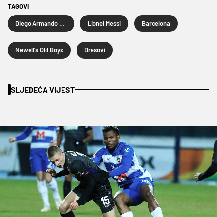
TAGOVI
Diego Armando Maradona
Lionel Messi
Barcelona
Newell's Old Boys
Dresovi
SLJEDEĆA VIJEST