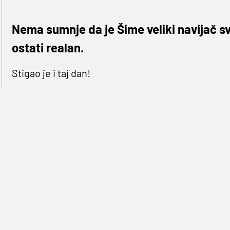
Nema sumnje da je Šime veliki navijač sv
ostati realan.
Stigao je i taj dan!
S početkom u 21 sat
Dinamo
igra prvu utakmicu p
Utakmica za povijest, utakmica koja može puno to
mogu sami sebi ponovno dokazati da ono protiv
na dodatni iskorak.
Uoči današnjeg dana, za
Germanijak
su utakmicu 
stručnjaci kao što su
Ante Budimir, Milan Badelj, 
drugi, a na našoj adresi imali ste prilike pronaći
Španjolske,
Ognjenke Marić.