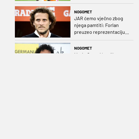
NOGOMET
JAR ćemo vječno zbog
njega pamtiti: Forlan
preuzeo reprezentaciju
Urugvaja!
NOGOMET
Mario Carević uoči
Lokomotive: „Ostali smo
dužni sebi, navijačima i
klubu. Očekujem dobru
reakciju momčadi”
NOGOMET
Emirates ostaje dom
Topnika: Arsenal
produžio ugovor s
glavnim sponzorom
NOGOMET
Suci za 2. kolo: Mateo
Erceg na Poljudu, Duji