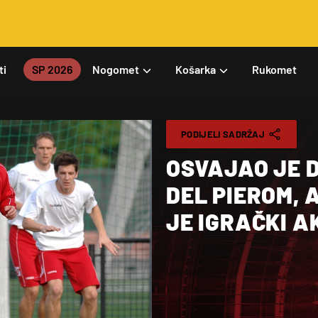
ti
SP 2026
Nogomet
Košarka
Rukomet
PODIJELI SADRŽAJ
OSVAJAO JE D
DEL PIEROM, 
JE IGRAČKI A