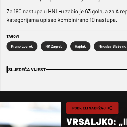
Za 190 nastupa u HNL-u zabio je 63 gola, a za A re
kategorijama upisao kombinirano 10 nastupa.
TAGOVI
Kruno Lovrek
NK Zagreb
Hajduk
Miroslav Blažević
SLJEDEĆA VIJEST
PODIJELI SADRŽAJ
VRSALJKO: „I