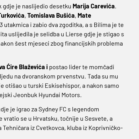
 gdje je naslijedio desetku
Marija Carevića
.
Turkovića
,
Tomislava Bušića
,
Mate
13 utakmica i zabio dva zgoditka, a s Bilima je te
a uslijedila je selidba u Lierse gdje je stigao s
i nakon šest mjeseci zbog financijskih problema
va Ćire Blaževića i
postao lider te momčadi
ozljedu na dvoranskom prvenstvu. Tada su mu
 je otišao u turski Eskisehispor, a nakon samo
rejski Jeonbuk Hyundai Motors.
gdje je igrao za Sydney FC s legendom
e vratio se u Hrvatsku, točnije u Sesvete, a
a Tehničara iz Cvetkovca, kluba iz Koprivničko-