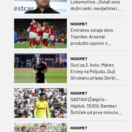
Lokomotive: „Ostali smo
dužni sebi, navijačima i
klubu. Očekujem dobru
reakciju momčadi”
NOGOMET
Emirates ostaje dom
Topnika: Arsenal
produžio ugovor s
glavnim sponzorom
NOGOMET
Suci za 2. kolo: Mateo
Erceg na Poljudu, Duji
Strukanu pripao Derbi
sjevera
NOGOMET
SASTAVI (Žalgiris -
Hajduk, 19.00): Bamba i
Šotiček od prve minute,
Siliću kapetanska traka
NOGOMET