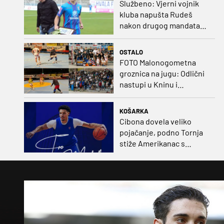
Službeno: Vjerni vojnik
kluba napušta Rudeš
nakon drugog mandata
na zapadu Zagreba
OSTALO
FOTO Malonogometna
groznica na jugu: Odlični
nastupi u Kninu i
Metkoviću okrunjeni
vrijednim nagradama
KOŠARKA
Cibona dovela veliko
pojačanje, podno Tornja
stiže Amerikanac s
naslovom iz EuroCupa