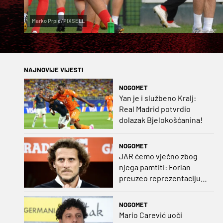
Marko Prpic/PIXSELL
NAJNOVIJE VIJESTI
NOGOMET
Yan je i službeno Kralj:
Real Madrid potvrdio
dolazak Bjelokošćanina!
NOGOMET
JAR ćemo vječno zbog
njega pamtiti: Forlan
preuzeo reprezentaciju
Urugvaja!
NOGOMET
Mario Carević uoči