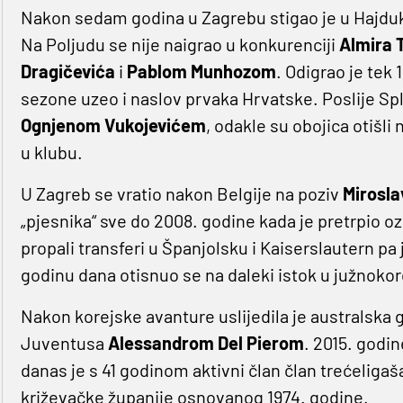
Nakon sedam godina u Zagrebu stigao je u Hajduk
Na Poljudu se nije naigrao u konkurenciji
Almira 
Dragičevića
i
Pablom Munhozom
. Odigrao je tek 
sezone uzeo i naslov prvaka Hrvatske. Poslije Split
Ognjenom Vukojevićem
, odakle su obojica otišl
u klubu.
U Zagreb se vratio nakon Belgije na poziv
Mirosla
„pjesnika“ sve do 2008. godine kada je pretrpio 
propali transferi u Španjolsku i Kaiserslautern pa
godinu dana otisnuo se na daleki istok u južnoko
Nakon korejske avanture uslijedila je australska 
Juventusa
Alessandrom Del Pierom
. 2015. godin
danas je s 41 godinom aktivni član član trećeligaš
križevačke županije osnovanog 1974. godine.