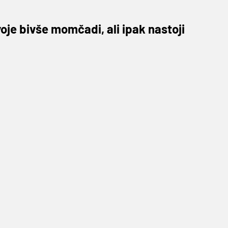
oje bivše momčadi, ali ipak nastoji
rotiv
Villarreala
u četvrtfinalu
Europske lige.
ga odrediti uoči uzvrata, utakmica kojoj Modri
Tottenhama
nije bila slučajnost i da su spremni
najavili redom veliki nogometaši i nogometni
Lucho Ibanez, Ranko Stojić, Mate Bilić
i mnogi
 i dubinske analize Germanijakove dopisnice iz