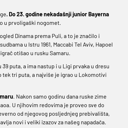
ige
. Do 23. godine nekadašnji junior Bayerna
uo u prvoligaški nogomet.
gled Dinama prema Puli, a to je značilo i
sudbama u Istru 1961, Maccabi Tel Aviv, Hapoel
 igrač otišao u rusku Samaru.
 39 puta, a ima nastup i u Ligi prvaka u dresu
tek tri puta, a najviše je igrao u Lokomotivi
Samaru
. Nakon samo godinu dana ruske zime
gdaoa. U njihovim redovima je proveo sve do
everno od njegovog posljednjeg prebivališta,
tavlja novi i veliki izazov za našeg napadača.