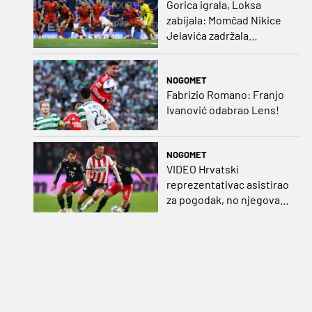
Gorica igrala, Loksa
zabijala: Momčad Nikice
Jelavića zadržala
stopostotni učinak
NOGOMET
Fabrizio Romano: Franjo
Ivanović odabrao Lens!
NOGOMET
VIDEO Hrvatski
reprezentativac asistirao
za pogodak, no njegova
momčad šokirana u
nadoknadi