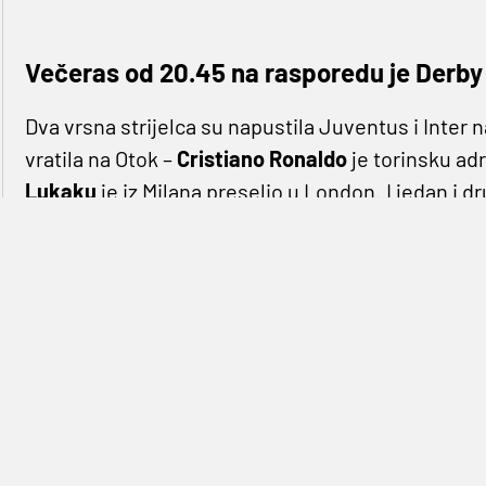
Večeras od 20.45 na rasporedu je Derby d
Dva vrsna strijelca su napustila Juventus i Inter 
vratila na Otok –
Cristiano Ronaldo
je torinsku a
Lukaku
je iz Milana preselio u London. I jedan i d
protivničke mreže i usput vodili međusobnu borbu 
koncu je Portugalac odnio pobjedu, zaustavivši s
je belgijski napadač zabio 24 u 36 susreta
. No, 
Scudetto, prvi Interov od 2010. nakon čega se za 1
Chelseaja. Nedavno je i primio nagradu za nogome
kolega iz Serie A. Baš je na toj ceremoniji Lukaku
kojeg je toliko zabijao u prošloj kampanji.
(2.90) Juventus (3