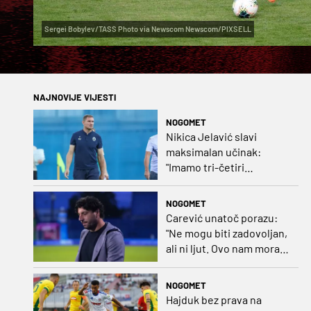
Sergei Bobylev/TASS Photo via Newscom Newscom/PIXSELL
NAJNOVIJE VIJESTI
NOGOMET
Nikica Jelavić slavi
maksimalan učinak:
"Imamo tri-četiri
senatora koji vode naš
vrtić"
NOGOMET
Carević unatoč porazu:
"Ne mogu biti zadovoljan,
ali ni ljut. Ovo nam mora
biti putokaz"
NOGOMET
Hajduk bez prava na