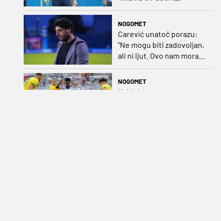
senatora koji vode naš
vrtić"
NOGOMET
Carević unatoč porazu:
"Ne mogu biti zadovoljan,
ali ni ljut. Ovo nam mora
biti putokaz"
NOGOMET
Hajduk bez prava na
pogrešku, Garcia vjeruje
pobjednicima
NOGOMET
U Derbiju sjevera domaći
teren nije prevaga
GERMANIJAK
Najava dana: Derbi
sjevera, Istrijani testiraju