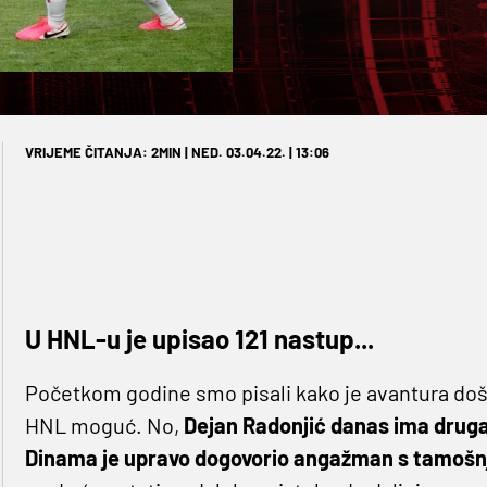
VRIJEME ČITANJA: 2MIN | NED. 03.04.22. | 13:06
U HNL-u je upisao 121 nastup...
Početkom godine smo pisali kako je avantura došl
HNL moguć. No,
Dejan Radonjić danas ima druga
Dinama je upravo dogovorio angažman s tamošnj