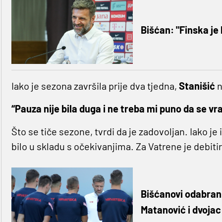
Bišćan: "Finska je 
Iako je sezona završila prije dva tjedna,
Stanišić
n
“Pauza nije bila duga i ne treba mi puno da se vr
Što se tiče sezone, tvrdi da je zadovoljan. Iako je
bilo u skladu s očekivanjima. Za Vatrene je debiti
Bišćanovi odabrani
Matanović i dvojac