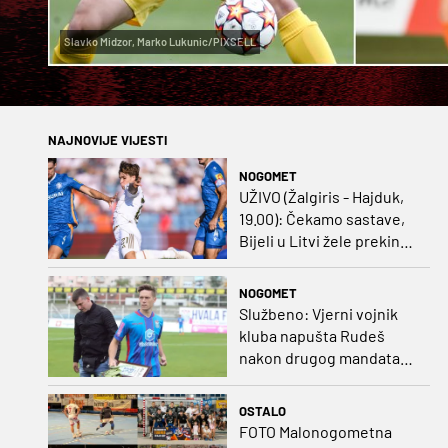
Slavko Midzor, Marko Lukunic/PIXSELL
NAJNOVIJE VIJESTI
NOGOMET
UŽIVO (Žalgiris - Hajduk,
19.00): Čekamo sastave,
Bijeli u Litvi žele prekinut
negativan niz
NOGOMET
Službeno: Vjerni vojnik
kluba napušta Rudeš
nakon drugog mandata
na zapadu Zagreba
OSTALO
FOTO Malonogometna