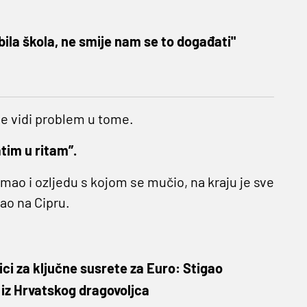
bila škola, ne smije nam se to događati"
e vidi problem u tome.
atim u ritam”.
 imao i ozljedu s kojom se mučio, na kraju je sve
rao na Cipru.
ci za ključne susrete za Euro: Stigao
 iz Hrvatskog dragovoljca