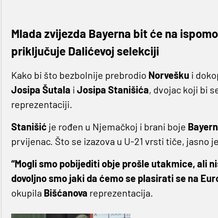
Mlada zvijezda Bayerna bit će na ispomo
priključuje Dalićevoj selekciji
Kako bi što bezbolnije prebrodio
Norvešku
i doko
Josipa
Šutala
i
Josipa
Stanišića
, dvojac koji bi 
reprezentaciji.
Stanišić
je rođen u Njemačkoj i brani boje
Bayer
prvijenac. Što se izazova u U-21 vrsti tiče, jasno j
“Mogli smo pobijediti obje prošle utakmice, ali 
dovoljno smo jaki da ćemo se plasirati se na Eur
okupila
Bišćanova
reprezentacija.