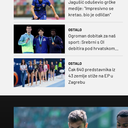
Jagušić oduševio grčke
medije: "Impresivno se
kretao, bio je odličan"
OSTALO
Ogroman dobitak za naš
sport: Srebrni s OI
debitira pod hrvatskom
zastavom
OSTALO
Čak 640 predstavnika iz
43 zemlje stiže na EP u
Zagrebu