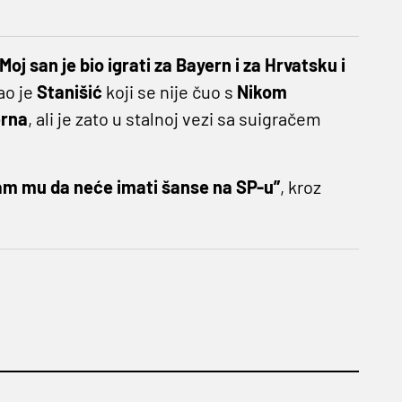
 Moj san je bio igrati za Bayern i za Hrvatsku i
ao je
Stanišić
koji se nije čuo s
Nikom
rna
, ali je zato u stalnoj vezi sa suigračem
sam mu da neće imati šanse na SP-u”
, kroz