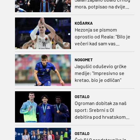
mora, potpisao na dvije
godine
KOŠARKA
Hezonja se pismom
oprostio od Reala: "Bilo je
večeri kad sam vas
dovodio do ruba
strpljenja"
NOGOMET
Jagušić oduševio grčke
medije: "Impresivno se
kretao, bio je odličan"
OSTALO
Ogroman dobitak za naš
sport: Srebrni s OI
debitira pod hrvatskom
zastavom
OSTALO
Čak 640 predstavnika iz