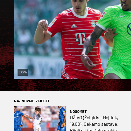
EXPA
NAJNOVIJE VIJESTI
NOGOMET
UŽIVO (Žalgiris - Hajduk,
19.00): Čekamo sastave,
Bijeli u Litvi žele prekinut