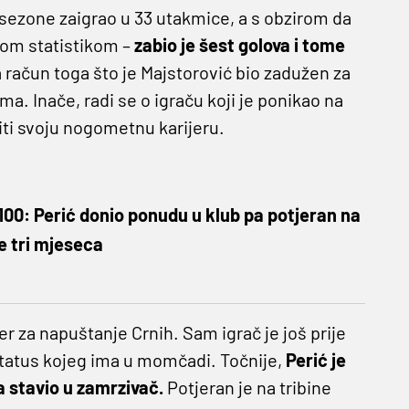
e sezone zaigrao u 33 utakmice, a s obzirom da
nom statistikom –
zabio je šest golova i tome
na račun toga što je Majstorović bio zadužen za
. Inače, radi se o igraču koji je ponikao na
iti svoju nogometnu karijeru.
.100: Perić donio ponudu u klub pa potjeran na
je tri mjeseca
er za napuštanje Crnih. Sam igrač je još prije
 status kojeg ima u momčadi. Točnije,
Perić je
a stavio u zamrzivač.
Potjeran je na tribine