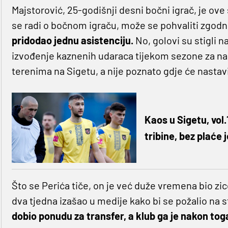
Majstorović, 25-godišnji desni bočni igrač, je ov
se radi o bočnom igraču, može se pohvaliti zgod
pridodao jednu asistenciju.
No, golovi su stigli 
izvođenje kaznenih udaraca tijekom sezone za nama
terenima na Sigetu, a nije poznato gdje će nastav
Kaos u Sigetu, vol
tribine, bez plaće 
Što se Perića tiče, on je već duže vremena bio zic
dva tjedna izašao u medije kako bi se požalio na
dobio ponudu za transfer, a klub ga je nakon tog