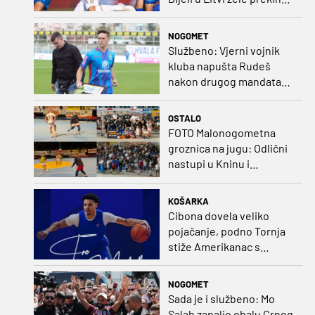
negativan niz
NOGOMET
Službeno: Vjerni vojnik
kluba napušta Rudeš
nakon drugog mandata
na zapadu Zagreba
OSTALO
FOTO Malonogometna
groznica na jugu: Odlični
nastupi u Kninu i
Metkoviću okrunjeni
vrijednim nagradama
KOŠARKA
Cibona dovela veliko
pojačanje, podno Tornja
stiže Amerikanac s
naslovom iz EuroCupa
NOGOMET
Sada je i službeno: Mo
Salah zapalio obalu Crnog