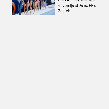
43 zemlje stiže na EP u
Zagrebu