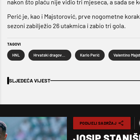
nakon što plaću nije vidio tri mjeseca, a sada se
Perić je, kao i Majstorović, prve nogometne korak
sezoni zabilježio 26 utakmica i zabio tri gola.
TAGOVI
HNL
Hrvatski dragovoljac
Karlo Perić
SLJEDEĆA VIJEST
PODIJELI SADRŽAJ
JOSIP STANIŠ