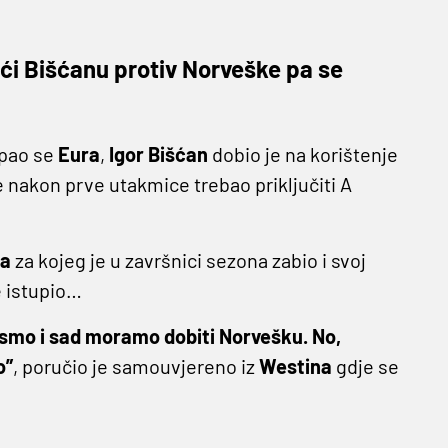
ći Bišćanu protiv Norveške pa se
pao se
Eura
,
Igor
Bišćan
dobio je na korištenje
se nakon prve utakmice trebao priključiti A
na
za kojeg je u završnici sezona zabio i svoj
e istupio…
nismo i sad moramo dobiti Norvešku. No,
o”
, poručio je samouvjereno iz
Westina
gdje se