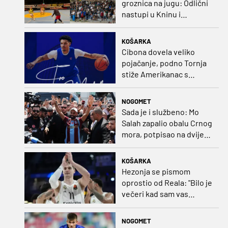
groznica na jugu: Odlični
nastupi u Kninu i
Metkoviću okrunjeni
vrijednim nagradama
KOŠARKA
Cibona dovela veliko
pojačanje, podno Tornja
stiže Amerikanac s
naslovom iz EuroCupa
NOGOMET
Sada je i službeno: Mo
Salah zapalio obalu Crnog
mora, potpisao na dvije
godine
KOŠARKA
Hezonja se pismom
oprostio od Reala: "Bilo je
večeri kad sam vas
dovodio do ruba
strpljenja"
NOGOMET