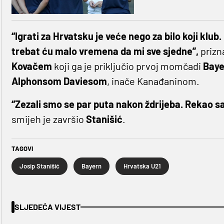
“Igrati za Hrvatsku je veće nego za bilo koji klub.
trebat ću malo vremena da mi sve sjedne”,
prizn
Kovačem
koji ga je priključio prvoj momčadi
Baye
Alphonsom
Daviesom
, inače Kanađaninom.
“Zezali smo se par puta nakon ždrijeba. Rekao 
smijeh je završio
Stanišić
.
TAGOVI
Josip Stanišić
Bayern
Hrvatska U21
SLJEDEĆA VIJEST