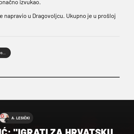
 konačno izvukao.
e napravio u Dragovoljcu. Ukupno je u prošloj
Valentino Majstorović
A. LESIČKI
IĆ: "IGRATI ZA HRVATSKU