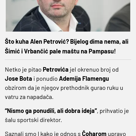
Što kuha Alen Petrović? Bijelog dima nema, ali
Šimić i Vrbančić pale maštu na Pampasu!
Netko je pitao
Petrovića
jel okrenuo broj od
Jose
Bota
i ponudio
Ademija
Flamengu
obzirom da je njegov prethodnik gurao ruku u
vatru za napadača.
“Nismo ga ponudili, ali dobra ideja”
, prihvatio je
šalu sportski direktor.
Saznali smo I kako je odnos s
Čoharom
upravo