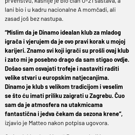
prvenstvu, kasnije je bio član U-21 sastava, a
lani bio i u kadru nacionalne A momčadi, ali
zasad još bez nastupa.
“Mislim da je Dinamo idealan klub za mladog
igrača i vjerujem da je ovo pravi korak u mojoj
karijeri. Znamo svi koji igrači su prošli ovaj klub
i zato mi je posebno drago da sam stigao ovdje.
Došao sam osvajati trofeje i nastaviti raditi
velike stvari u europskim natjecanjima.
Dinamo je klub s velikom tradicijom i veselim
se što ću imati priliku zaigrati u Zagrebu. Čuo
sam da je atmosfera na utakmicama
fantastična i jedva čekam da sezona krene“,
izjavio je Matteo nakon potpisa ugovora.