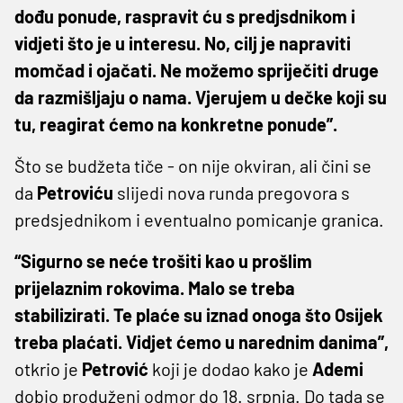
dođu ponude, raspravit ću s predjsdnikom i
vidjeti što je u interesu. No, cilj je napraviti
momčad i ojačati. Ne možemo spriječiti druge
da razmišljaju o nama. Vjerujem u dečke koji su
tu, reagirat ćemo na konkretne ponude”.
Što se budžeta tiče - on nije okviran, ali čini se
da
Petroviću
slijedi nova runda pregovora s
predsjednikom i eventualno pomicanje granica.
“Sigurno se neće trošiti kao u prošlim
prijelaznim rokovima. Malo se treba
stabilizirati. Te plaće su iznad onoga što Osijek
treba plaćati. Vidjet ćemo u narednim danima”,
otkrio je
Petrović
koji je dodao kako je
Ademi
dobio produženi odmor do 18. srpnja. Do tada se