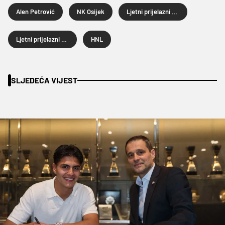
Alen Petrović
NK Osijek
Ljetni prijelazni rok
Ljetni prijelazni rok 2025.
HNL
SLJEDEĆA VIJEST