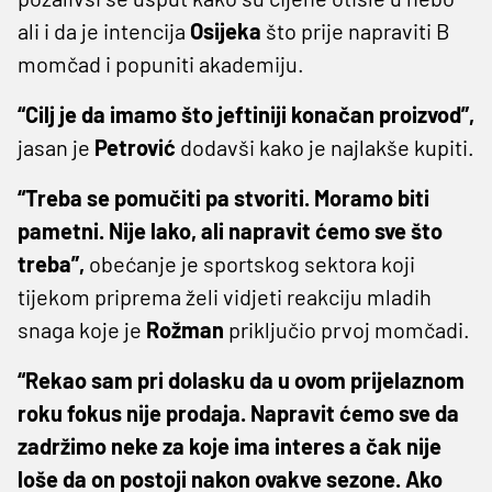
ali i da je intencija
Osijeka
što prije napraviti B
momčad i popuniti akademiju.
“Cilj je da imamo što jeftiniji konačan proizvod”,
jasan je
Petrović
dodavši kako je najlakše kupiti.
“Treba se pomučiti pa stvoriti. Moramo biti
pametni. Nije lako, ali napravit ćemo sve što
treba”,
obećanje je sportskog sektora koji
tijekom priprema želi vidjeti reakciju mladih
snaga koje je
Rožman
priključio prvoj momčadi.
“Rekao sam pri dolasku da u ovom prijelaznom
roku fokus nije prodaja. Napravit ćemo sve da
zadržimo neke za koje ima interes a čak nije
loše da on postoji nakon ovakve sezone. Ako