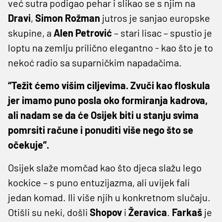
već sutra podigao pehar i slikao se s njim na
Dravi
,
Simon
Rožman
jutros je sanjao europske
skupine, a
Alen
Petrović
– stari lisac – spustio je
loptu na zemlju prilično elegantno - kao što je to
nekoć radio sa suparničkim napadačima.
“Težit ćemo višim ciljevima. Zvuči kao floskula
jer imamo puno posla oko formiranja kadrova,
ali nadam se da će Osijek biti u stanju svima
pomrsiti račune i ponuditi više nego što se
očekuje”.
Osijek slaže momčad kao što djeca slažu lego
kockice – s puno entuzijazma, ali uvijek fali
jedan komad. Ili više njih u konkretnom slučaju.
Otišli su neki, došli
Shopov
i
Žeravica
.
Farkaš
je