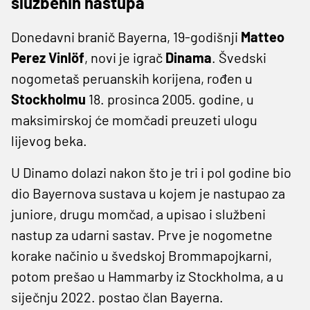
službenih nastupa
Donedavni branič Bayerna, 19-godišnji
Matteo
Perez Vinlöf
, novi je igrač
Dinama
. Švedski
nogometaš peruanskih korijena, rođen u
Stockholmu
18. prosinca 2005. godine, u
maksimirskoj će momčadi preuzeti ulogu
lijevog beka.
U Dinamo dolazi nakon što je tri i pol godine bio
dio Bayernova sustava u kojem je nastupao za
juniore, drugu momčad, a upisao i službeni
nastup za udarni sastav. Prve je nogometne
korake načinio u švedskoj Brommapojkarni,
potom prešao u Hammarby iz Stockholma, a u
siječnju 2022. postao član Bayerna.