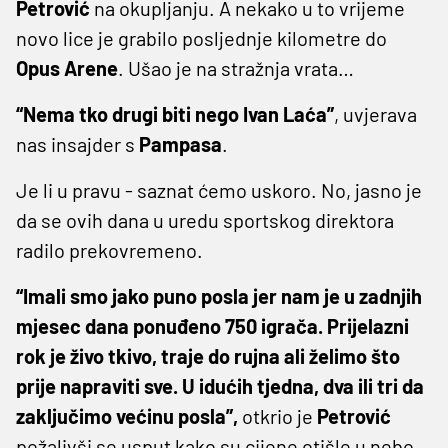
Petrović
na okupljanju. A nekako u to vrijeme
novo lice je grabilo posljednje kilometre do
Opus
Arene
. Ušao je na stražnja vrata…
“Nema tko drugi biti nego Ivan Laća”
, uvjerava
nas insajder s
Pampasa
.
Je li u pravu - saznat ćemo uskoro. No, jasno je
da se ovih dana u uredu sportskog direktora
radilo prekovremeno.
“Imali smo jako puno posla jer nam je u zadnjih
mjesec dana ponuđeno 750 igrača. Prijelazni
rok je živo tkivo, traje do rujna ali želimo što
prije napraviti sve. U idućih tjedna, dva ili tri da
zaključimo većinu posla”,
otkrio je
Petrović
požalivši se usput kako su cijene otišle u nebo