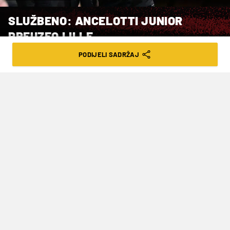
SLUŽBENO: ANCELOTTI JUNIOR
PREUZEO LILLE
PODIJELI SADRŽAJ
VRIJEME ČITANJA: 3MIN | PON. 01.06.26. | 14:36
Potpisao je dvogodišnji ugovor
Francuski prvoligaš
Lille
je s trenerom
Davideom Ancelottijem
potpisao dvogodišnji
ugovor, priopćio je klub iz Ligue 1 u ponedjeljak.
Sin brazilskog izbornika
Carla Ancelottija
36-