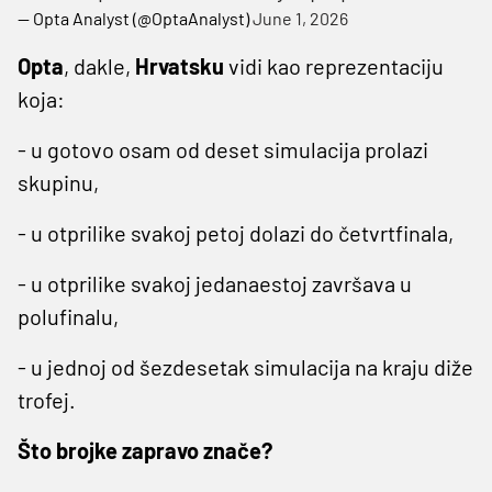
— Opta Analyst (@OptaAnalyst)
June 1, 2026
Opta
, dakle,
Hrvatsku
vidi kao reprezentaciju
koja:
- u gotovo osam od deset simulacija prolazi
skupinu,
- u otprilike svakoj petoj dolazi do četvrtfinala,
- u otprilike svakoj jedanaestoj završava u
polufinalu,
- u jednoj od šezdesetak simulacija na kraju diže
trofej.
Što brojke zapravo znače?