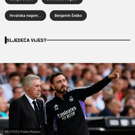
Hrvatska nogometna reprezentacija
Benjamin Šeško
SLJEDEĆA VIJEST
REUTERS/Pablo Morano