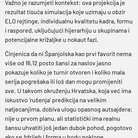
Važno je razumjeti kontekst: ova projekcija je
rezultat tisuća simulacija koje uzimaju u obzir
ELO rejtinge, individualnu kvalitetu kadra, formu
i raspored, uključujući hijerarhiju u skupinama i
potencijalne križaljke u nokaut fazi.
Činjenica da ni Španjolska kao prvi favorit nema
više od 16,12 posto šansi za naslov jasno
pokazuje koliko je turnir otvoren i koliko mala
serija pogrešaka ili loš dan mogu promijeniti
sve. U takvom okruženju Hrvatska, koja već ima
iskustvo ‘rušenja’ predikcija na velikim
natjecanjima, dobiva ulogu opasnog autsajdera:
nije u prvom planu, ali statistički ima realnu
šansu uhvatiti još jedan dubok pohod, pogotovo
ako se ždrijeb i forma u hodu poklope.