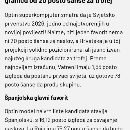
granicu od 20 posto šanse za trofej
Optin superkompjuter smatra da je Svjetsko
prvenstvo 2026. jedno od najotvorenijih u
novijoj povijesti! Naime, niti jedan favorit nema
ni 20 posto šanse za naslov, a Hrvatska je u toj
projekciji solidno pozicionirana, ali jasno izvan
najužeg kruga kandidata za trofej. Prema
najnovijem izračunu, Vatreni imaju 1,55 posto
izgleda da postanu prvaci svijeta, uz gotovo 78
posto šanse da prođu skupinu.
Španjolska glavni favorit
Optin model na vrh liste kandidata stavlja
Španjolsku, s 16,12 posto izgleda za osvajanje
naslova. La Roja ima 75,27 posto šanse da bude