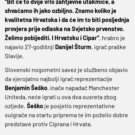
“Bit će to dvije vrlo zahtjevne utakmice, a
shvaćamo ih jako ozbiljno. Znamo koliko je
kvalitetna Hrvatska i da će im to biti posljednja
provjera prije odlaska na Svjetsko prvenstvo.
Želimo pobijediti. I Hrvatsku i Cipar”
, hrabro je
najavio 27-godišnji
Danijel Šturm
, igrač praške
Slavije.
Slovenski nogometni savez je službeno objavio
da vjerojatno najbolji igrač reprezentacije
Benjamin Šeško
, inače napadač Manchester
Uniteda, neće igrati u ova dva susreta zbog
ozljede.
Šeško
je posjetio reprezentativne
suigrače na startu priprema te im poželio dobre
predstave protiv Ciprana i Hrvata.