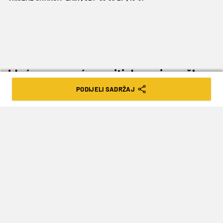
Iduće sezone će nositi dres njemačkog
drugoligaša
PODIJELI SADRŽAJ
Hrvatski stoper
Jakov Medić
potpisao je za
njemačkog drugoligaša St. Pauli. U drugu
Bundesligu dolazi iz SV Wehen Wiesbadena u
kojem je proveo prošlu sezonu. Obje momčadi
su se usuglasile da neće javno objaviti iznos
odštete koja je ovom prilikom pripala članu
njemačke treće lige.