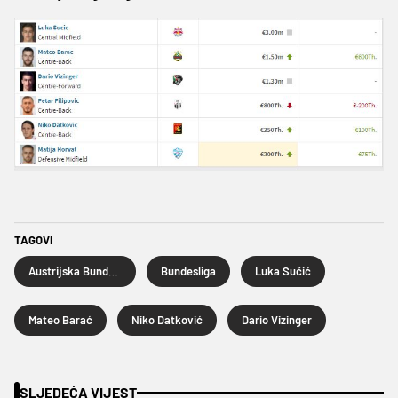
TAGOVI
Austrijska Bundesliga
Bundesliga
Luka Sučić
Mateo Barać
Niko Datković
Dario Vizinger
SLJEDEĆA VIJEST