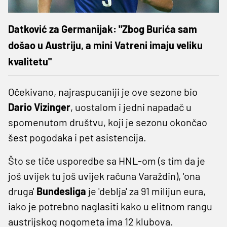
Datković za Germanijak: "Zbog Burića sam
došao u Austriju, a mini Vatreni imaju veliku
kvalitetu"
Očekivano, najraspucaniji je ove sezone bio
Dario Vizinger
, uostalom i jedni napadač u
spomenutom društvu, koji je sezonu okončao
šest pogodaka i pet asistencija.
Što se tiče usporedbe sa HNL-om (s tim da je
još uvijek tu još uvijek računa Varaždin), 'ona
druga'
Bundesliga
je 'deblja' za 91 milijun eura,
iako je potrebno naglasiti kako u elitnom rangu
austrijskog nogometa ima 12 klubova.