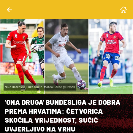
Niko Datković, Luka Sučić, Mateo Barać @Pixsell
'ONA DRUGA' BUNDESLIGA JE DOBRA
PREMA HRVATIMA: ČETVORICA
SKOČILA VRIJEDNOST, SUČIĆ
UVJERLJIVO NA VRHU