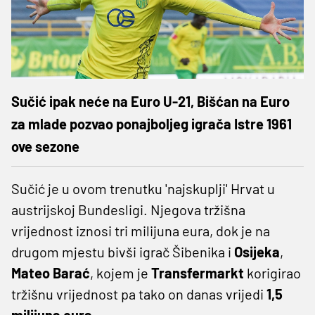
Sučić ipak neće na Euro U-21, Bišćan na Euro
za mlade pozvao ponajboljeg igrača Istre 1961
ove sezone
Sučić je u ovom trenutku 'najskuplji' Hrvat u
austrijskoj Bundesligi. Njegova tržišna
vrijednost iznosi tri milijuna eura, dok je na
drugom mjestu bivši igrač Šibenika i
Osijeka
,
Mateo
Barać
, kojem je
Transfermarkt
korigirao
tržišnu vrijednost pa tako on danas vrijedi
1,5
milijuna eura.