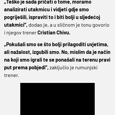
„Teško je sada pričati o tome, moramo
analizirati utakmicu i vidjeti gdje smo
pogriješili, ispraviti to i biti bolji u sljedećoj
utakmici”,
dodao je, a u sličnom je tonu govorio
i njegov trener
Cristian Chivu.
„Pokušali smo se što bolji prilagoditi uvjetima,
ali nažalost, izgubili smo. No, mislim da je način
na koji smo igrali te se ponašali na terenu pravi
put prema pobjedi”,
zaključio je rumunjski
trener.