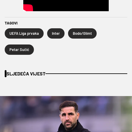
TAGOVI
UEFA Liga prvaka
Inter
Bodo/Glimt
Petar Sučić
SLJEDEĆA VIJEST