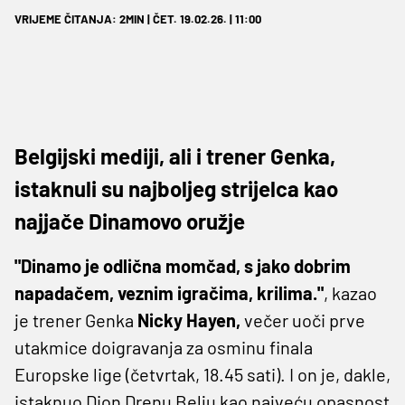
VRIJEME ČITANJA: 2MIN | ČET. 19.02.26. | 11:00
Belgijski mediji, ali i trener Genka,
istaknuli su najboljeg strijelca kao
najjače Dinamovo oružje
"Dinamo je odlična momčad, s jako dobrim
napadačem, veznim igračima, krilima."
, kazao
je trener Genka
Nicky Hayen,
večer uoči prve
utakmice doigravanja za osminu finala
Europske lige (četvrtak, 18.45 sati). I on je, dakle,
istaknuo Dion Drenu Belju kao najveću opasnost