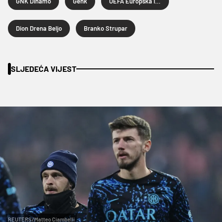
GNK Dinamo
Genk
UEFA Europska liga
Dion Drena Beljo
Branko Strupar
SLJEDEĆA VIJEST
REUTERS/Matteo Ciambelli