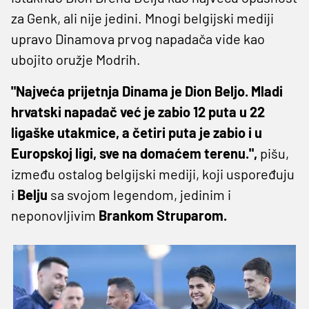
za Genk, ali nije jedini. Mnogi belgijski mediji
upravo Dinamova prvog napadača vide kao
ubojito oružje Modrih.
"Najveća prijetnja Dinama je Dion Beljo. Mladi
hrvatski napadač već je zabio 12 puta u 22
ligaške utakmice, a četiri puta je zabio i u
Europskoj ligi, sve na domaćem terenu.",
pišu,
između ostalog belgijski mediji, koji uspoređuju
i
Belju
sa svojom legendom, jedinim i
neponovljivim
Brankom Struparom.