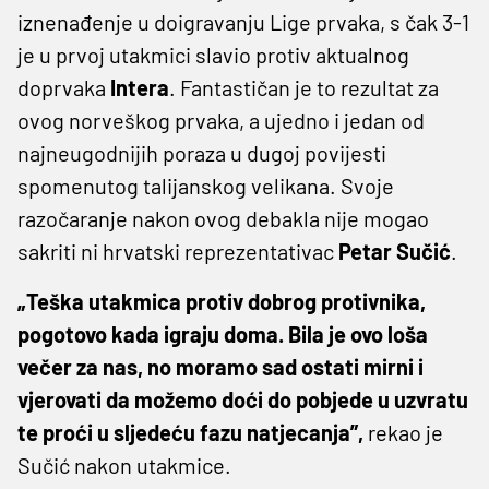
iznenađenje u doigravanju Lige prvaka, s čak 3-1
je u prvoj utakmici slavio protiv aktualnog
doprvaka
Intera
. Fantastičan je to rezultat za
ovog norveškog prvaka, a ujedno i jedan od
najneugodnijih poraza u dugoj povijesti
spomenutog talijanskog velikana. Svoje
razočaranje nakon ovog debakla nije mogao
sakriti ni hrvatski reprezentativac
Petar Sučić
.
„Teška utakmica protiv dobrog protivnika,
pogotovo kada igraju doma. Bila je ovo loša
večer za nas, no moramo sad ostati mirni i
vjerovati da možemo doći do pobjede u uzvratu
te proći u sljedeću fazu natjecanja”,
rekao je
Sučić nakon utakmice.