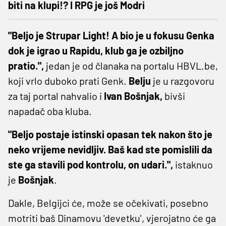
biti na klupi!? I RPG je još Modri
"Beljo je Strupar Light! A bio je u fokusu Genka
dok je igrao u Rapidu, klub ga je ozbiljno
pratio.",
jedan je od članaka na portalu HBVL.be,
koji vrlo duboko prati Genk.
Belju
je u razgovoru
za taj portal nahvalio i
Ivan Bošnjak,
bivši
napadač oba kluba.
"Beljo postaje istinski opasan tek nakon što je
neko vrijeme nevidljiv. Baš kad ste pomislili da
ste ga stavili pod kontrolu, on udari.",
istaknuo
je
Bošnjak
.
Dakle, Belgijci će, može se očekivati, posebno
motriti baš Dinamovu 'devetku', vjerojatno će ga