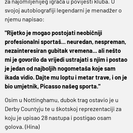
za najomiljenijeg igrača u povijesti kluba. U
svojoj autobiografiji legendarni je menadžer o
njemu napisao:
"Rijetko je mogao postojati neobičniji
profesionalni sportaš... neuredan, nespreman,
nezainteresiran gubitak vremena... ali nešto
mi je govorilo da vrijedi ustrajati s njim i postao
je jedan od najboljih nogometaša koje sam
ikada vidio. Dajte mu loptu i metar trave, i on je
bio umjetnik, Picasso našeg sporta."
Osim u Nottinghamu, dubok trag ostavio je u
Derby Countyju te u škotskoj reprezentaciji za
koju je upisao 28 nastupa i postigao osam
golova. (Hina)