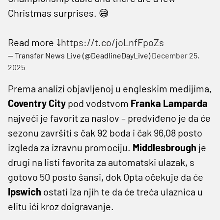
Christmas surprises. 😅
Read more ⤵️
https://t.co/joLnfFpoZs
— Transfer News Live (@DeadlineDayLive)
December 25,
2025
Prema analizi objavljenoj u engleskim medijima,
Coventry City
pod vodstvom
Franka Lamparda
najveći je favorit za naslov – predviđeno je da će
sezonu završiti s čak 92 boda i čak 96,08 posto
izgleda za izravnu promociju.
Middlesbrough
je
drugi na listi favorita za automatski ulazak, s
gotovo 50 posto šansi, dok Opta očekuje da će
Ipswich
ostati iza njih te da će treća ulaznica u
elitu ići kroz doigravanje.