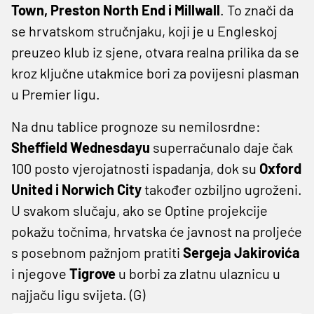
Town, Preston North End i Millwall
. To znači da
se hrvatskom stručnjaku, koji je u Engleskoj
preuzeo klub iz sjene, otvara realna prilika da se
kroz ključne utakmice bori za povijesni plasman
u Premier ligu.
Na dnu tablice prognoze su nemilosrdne:
Sheffield Wednesdayu
superračunalo daje čak
100 posto vjerojatnosti ispadanja, dok su
Oxford
United i Norwich City
također ozbiljno ugroženi.
U svakom slučaju, ako se Optine projekcije
pokažu točnima, hrvatska će javnost na proljeće
s posebnom pažnjom pratiti
Sergeja Jakirovića
i njegove
Tigrove
u borbi za zlatnu ulaznicu u
najjaču ligu svijeta. (G)