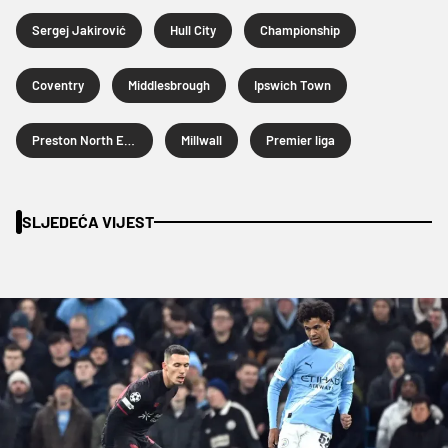
Sergej Jakirović
Hull City
Championship
Coventry
Middlesbrough
Ipswich Town
Preston North End
Millwall
Premier liga
SLJEDEĆA VIJEST