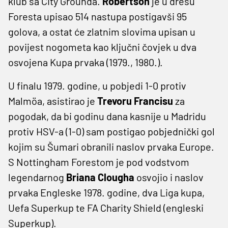
klub sa City Grounda.
Robertson
je u dresu
Foresta upisao 514 nastupa postigavši 95
golova, a ostat će zlatnim slovima upisan u
povijest nogometa kao ključni čovjek u dva
osvojena Kupa prvaka (1979., 1980.).
U finalu 1979. godine, u pobjedi 1-0 protiv
Malmöa, asistirao je
Trevoru Francisu
za
pogodak, da bi godinu dana kasnije u Madridu
protiv HSV-a (1-0) sam postigao pobjednički gol
kojim su Šumari obranili naslov prvaka Europe.
S Nottingham Forestom je pod vodstvom
legendarnog
Briana Clougha
osvojio i naslov
prvaka Engleske 1978. godine, dva Liga kupa,
Uefa Superkup te FA Charity Shield (engleski
Superkup).