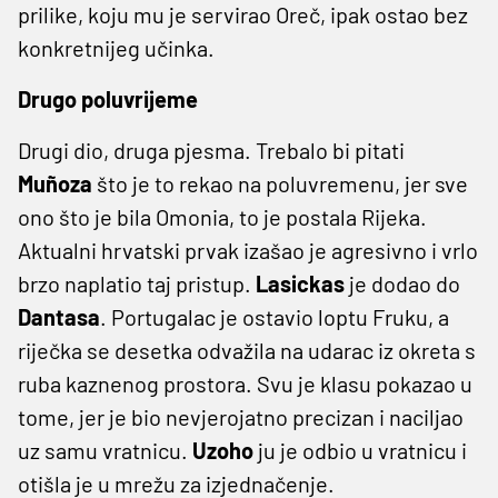
prilike, koju mu je servirao Oreč, ipak ostao bez
konkretnijeg učinka.
Drugo poluvrijeme
Drugi dio, druga pjesma. Trebalo bi pitati
Muñoza
što je to rekao na poluvremenu, jer sve
ono što je bila Omonia, to je postala Rijeka.
Aktualni hrvatski prvak izašao je agresivno i vrlo
brzo naplatio taj pristup.
Lasickas
je dodao do
Dantasa
. Portugalac je ostavio loptu Fruku, a
riječka se desetka odvažila na udarac iz okreta s
ruba kaznenog prostora. Svu je klasu pokazao u
tome, jer je bio nevjerojatno precizan i naciljao
uz samu vratnicu.
Uzoho
ju je odbio u vratnicu i
otišla je u mrežu za izjednačenje.