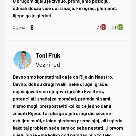
U drugom dijelu je živnuo, promijenio poziciju,
odmah došao više do izražaja. Fin igrač, plemenit,
lijepo ga je gledati.
6
ion:minus
ion:plus
Ocjena
7
61
Toni Fruk
Vezni red
Davno smo konstatirali da je on Rijekin Maestro.
Davno, dok su drugi hvalili neke druge igrače,
objašnjavali smo njegovu igračku kvalitetu,
potencijal i značaj za momčad, premda ni sami
nismo mogli pretpostaviti koliko će jedno dana
značiti Rijeci. Ta ruka ga cijeli drugi dio sezone
ozbiljno muči, stalno gledamo prema njoj, ali izgleda
kako taj problem neće sam od sebe nestati. U prvom
dijelu bio je - ma koliko god nam žao bilo to tako