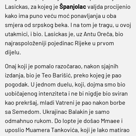
Lasickas, za kojeg je
Španjolac
valjda procijenio
kako ima puno veću moć ponavljanja u oba
smjera od srpskog beka. I na tom je tragu, u ovoj
utakmici, i bio. Lasickas je, uz Antu Oreča, bio
najraspoloženiji pojedinac Rijeke u prvom
dijelu.
Onaj koji je pomalo razočarao, nakon sjajnih
izdanja, bio je Teo Barišić, preko kojeg je pao
pogodak. U jednom duelu, koji, dojma smo bio
uobičajenog intenziteta i ne bi nigdje bio sviran
kao prekršaj, mladi Vatreni je pao nakon borbe
sa Semedom. Ukrajinac Balakin je samo
odmahnuo rukom. Do lopte je došao Mmaee i
uposlio Muamera Tankovića, koji je lako matirao