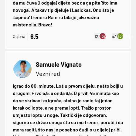
da mu čuva (i odgaja) dijete bez da ga pita 'što ima
novoga'. A takav tip djeluje i Lasickas. Ono što je
'šapnuo' treneru Ramiru bila je jako važna
asistencija. Bravo!
6.5
ion:minus
ion:plus
Ocjena
12
57
Samuele Vignato
Vezni red
Igrao do 80. minute. Loš u prvom dijelu, nešto bolji u
drugom. Prvo 5,5, a onda 6,5. U prvih 45 minuta kao
da se skrivao iza igrača, stalno je radio taj jedan
korak od lopte, a ne prema lopti. Tražio prostor
umjesto loptu u noge. Taktički je odgovoran,
sigurno se držao onoga što su mu treneri poručili da
mora raditi, što nas je posebno čudilo u cijeloj priči.