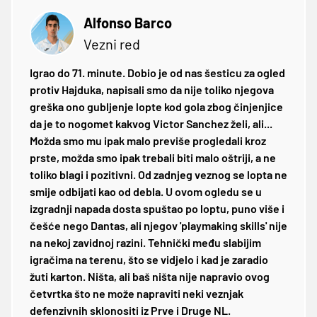
Alfonso Barco
Vezni red
Igrao do 71. minute. Dobio je od nas šesticu za ogled
protiv Hajduka, napisali smo da nije toliko njegova
greška ono gubljenje lopte kod gola zbog činjenjice
da je to nogomet kakvog Victor Sanchez želi, ali...
Možda smo mu ipak malo previše progledali kroz
prste, možda smo ipak trebali biti malo oštriji, a ne
toliko blagi i pozitivni. Od zadnjeg veznog se lopta ne
smije odbijati kao od debla. U ovom ogledu se u
izgradnji napada dosta spuštao po loptu, puno više i
češće nego Dantas, ali njegov 'playmaking skills' nije
na nekoj zavidnoj razini. Tehnički među slabijim
igračima na terenu, što se vidjelo i kad je zaradio
žuti karton. Ništa, ali baš ništa nije napravio ovog
četvrtka što ne može napraviti neki veznjak
defenzivnih sklonositi iz Prve i Druge NL.