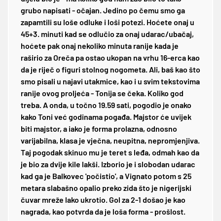
grubo napisati - očajan. Jedino po čemu smo ga
zapamtili su loše odluke i loši potezi. Hoćete onaj u
45+3. minuti kad se odlučio za onaj udarac/ubačaj,
hoćete pak onaj nekoliko minuta ranije kada je
raširio za Oreča pa ostao ukopan na vrhu 16-erca kao
da je riječ o figuri stolnog nogometa. Ali, baš kao što
smo pisali u najavi utakmice, kao i u svim tekstovima
ranije ovog proljeća - Tonija se čeka. Koliko god
treba. A onda, u točno 19.59 sati, pogodio je onako
kako Toni već godinama pogađa. Majstor će uvijek
biti majstor, a iako je forma prolazna, odnosno
varijabilna, klasa je vječna, neupitna, nepromjenjiva.
Taj pogodak skinuo mu je teret s leđa, odmah kao da
je bio za dvije kile lakši. Izborio je i slobodan udarac
kad ga je Balkovec 'počistio', a Vignato potom s 25
metara slabašno opalio preko zida što je nigerijski
čuvar mreže lako ukrotio. Gol za 2-1 došao je kao
nagrada, kao potvrda da je loša forma - prošlost.