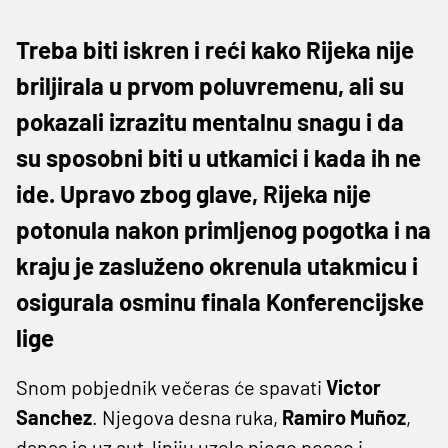
Treba biti iskren i reći kako Rijeka nije
briljirala u prvom poluvremenu, ali su
pokazali izrazitu mentalnu snagu i da
su sposobni biti u utkamici i kada ih ne
ide. Upravo zbog glave, Rijeka nije
potonula nakon primljenog pogotka i na
kraju je zasluženo okrenula utakmicu i
osigurala osminu finala Konferencijske
lige
Snom pobjednik večeras će spavati
Victor
Sanchez
. Njegova desna ruka,
Ramiro Muñoz
,
danas je uz aut-liniju uzela njego posao i