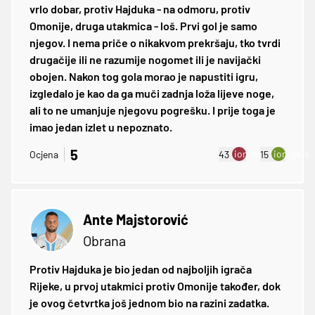
vrlo dobar, protiv Hajduka - na odmoru, protiv
Omonije, druga utakmica - loš. Prvi gol je samo
njegov. I nema priče o nikakvom prekršaju, tko tvrdi
drugačije ili ne razumije nogomet ili je navijački
obojen. Nakon tog gola morao je napustiti igru,
izgledalo je kao da ga muči zadnja loža lijeve noge,
ali to ne umanjuje njegovu pogrešku. I prije toga je
imao jedan izlet u nepoznato.
5
ion:minus
ion:plus
Ocjena
43
15
Ante Majstorović
Obrana
Protiv Hajduka je bio jedan od najboljih igrača
Rijeke, u prvoj utakmici protiv Omonije također, dok
je ovog četvrtka još jednom bio na razini zadatka.