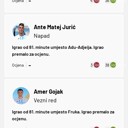
-
ion:minus
ion:plus
Ocjena
4
36
Ante Matej Jurić
Napad
Igrao od 81. minute umjesto Adu-Adjeija. Igrao
premalo za ocjenu.
-
ion:minus
ion:plus
Ocjena
3
38
Amer Gojak
Vezni red
Igrao od 81. minute umjesto Fruka. Igrao premalo za
ocjenu.