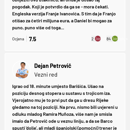
pogodak. Koji je potvrdio da ga se - mora čekati.
Engleska verzija Franje Ivanovića. S tim da je Franjo
otišao za četiri milijuna eura, a Daniel bi mogao za
puno, puno više od toga...
7.5
ion:minus
ion:plus
Ocjena
2
84
Dejan Petrovič
Vezni red
Igrao od 18. minute umjesto Barišića. Ušao na
poziciju desnog stopera u sustavu s trojicom iza.
Vjerojatno mu je to prvi put da ga u dresu Rijeke
gledamo na toj poziciji. Na prvu, nismo bili uvjereni u
odluku mladog Ramira Muñoza, više nam je smisla
imalo da Petrovič ode u veznu liniju, a da se Barco
spusti 'dolje', ali mladi španjolski (pomoćni) trener je