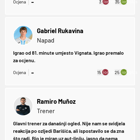
-
ion:minus
ion:plus
Ocjena
3
35
Gabriel Rukavina
Napad
Igrao od 81. minute umjesto Vignata. Igrao premalo
za ocjenu.
-
ion:minus
ion:plus
Ocjena
15
25
Ramiro Muñoz
Trener
Glavni trener za današnji ogled. Nije nam se svidjela
reakcija po ozljedi Barišića, ali ispostavilo se da zna
što radi. Bio je miran uz aut-liniju, jasno da nema