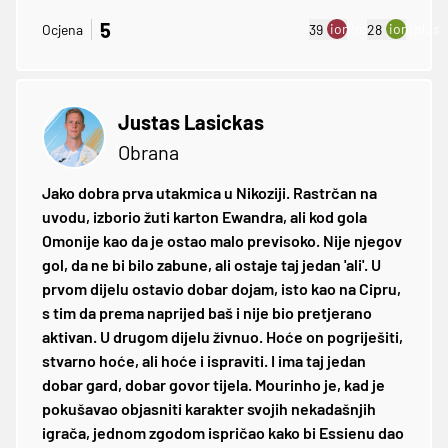
5
ion:minus
ion:plus
Ocjena
39
28
Justas Lasickas
Obrana
Jako dobra prva utakmica u Nikoziji. Rastrčan na
uvodu, izborio žuti karton Ewandra, ali kod gola
Omonije kao da je ostao malo previsoko. Nije njegov
gol, da ne bi bilo zabune, ali ostaje taj jedan 'ali'. U
prvom dijelu ostavio dobar dojam, isto kao na Cipru,
s tim da prema naprijed baš i nije bio pretjerano
aktivan. U drugom dijelu živnuo. Hoće on pogriješiti,
stvarno hoće, ali hoće i ispraviti. I ima taj jedan
dobar gard, dobar govor tijela. Mourinho je, kad je
pokušavao objasniti karakter svojih nekadašnjih
igrača, jednom zgodom ispričao kako bi Essienu dao