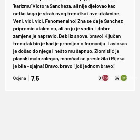
'karizmu' Victora Sancheza, ali nije djelovao kao
netko koga je strah ovog trenutka i ove utakmice.
Veni, vidi, vici. Fenomenalno! Zna se da je Sanchez
pripremio utakmicu, ali on ju je vodio. I dobre
zamjene je napravio. Debi iz snova, bravo! Ključan
trenutak bio je kad je promijenio formaciju. Lasickas
je došao do njega i nešto mu šapnuo, Zlomislić je
planski malo zalegao, momčad se presložila i Rijeka
je bila - sjajna! Bravo, bravo i još jednom bravo!
7.5
ion:minus
ion:plus
Ocjena
0
64