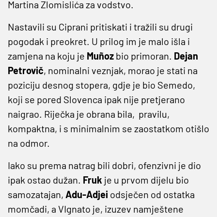
Martina Zlomislića za vodstvo.
Nastavili su Ciprani pritiskati i tražili su drugi
pogodak i preokret. U prilog im je malo išla i
zamjena na koju je
Muñoz
bio primoran.
Dejan
Petrovič
, nominalni veznjak, morao je stati na
poziciju desnog stopera, gdje je bio Semedo,
koji se pored Slovenca ipak nije pretjerano
naigrao. Riječka je obrana bila, pravilu,
kompaktna, i s minimalnim se zaostatkom otišlo
na odmor.
Iako su prema natrag bili dobri, ofenzivni je dio
ipak ostao dužan.
Fruk
je u prvom dijelu bio
samozatajan,
Adu-Adjei
odsječen od ostatka
momčadi, a VIgnato je, izuzev namještene