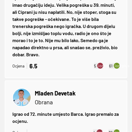
imao drugačiju ideju. Velika pogreška u 39. minuti,
ali Ciprani ju nisu naplatili. No, nije stoper, stoga su
takve pogreške - očekivane. To je više bila
trenerska pogreška nego igračka. U drugom dijelu
bolji, nije izmišljao toplu vodu, radio je ono što je
morao i to je to. Nije mu bilo lako, Semedo ga je
napadao direktno u prsa, ali snašao se, preživio, bio
dobar. Bravo.
6.5
ion:minus
ion:plus
Ocjena
5
61
Mladen Devetak
Obrana
Igrao od 72. minute umjesto Barca. Igrao premalo za
ocjenu.