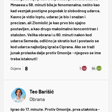
Mmaeea u 58. minuti bila je fenomenalna, nešto kao
kad veznjak postigne pogodak iz slobodnog udarca.
Kasno je vidio loptu, udarac je bio i snažan i
precizan, ali Zlomislić je kao prvo bio sjajno
postavljen, a kao drugo maksimalno koncentriran i
staložen. Velika obrana i u 60. minuti nakon kod
udarca Semeda, odlično je skratio kut i postavio se
kod udarca najboljeg igrača Ciprana. Ako se traži
junak prolaska dalje protiv Omonije - njegovo se ime
treba istaknuti!
8
ion:minus
ion:plus
Ocjena
1
94
Teo Barišić
Obrana
Igrao do 17. minute. Protiv Omonije, prva utakmica -