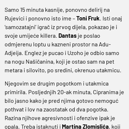
Samo 15 minuta kasnije, ponovno delirij na
Rujevici i ponovno isto ime –
Toni Fruk
. Isti onaj
‘samozatajni’ igrač iz prvog dijela, pokazao je i
svoje umijeće killera.
Dantas
je poslao
odmjerenu loptu u kazneni prostor na Adu-
Adjeija. Englez je pucao i Uzoho je odbio samo
na nogu Našičanina, koji je ostao sam na pet
metara i silovito, po sredini, okrenuo utakmicu.
Njegovim se drugim pogotkom i utakmica
primirila. Posljednjih 20-ak minuta, Cipranima je
bilo jasno kako je pred njima gotovo nemoguć
pothvat i lov na zaostatak od dva pogotka.
Razina njihove agresivnosti i ofenzive ipak je
opala. Treba istaknuti i
Martina Zlomislića
, koji