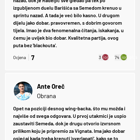
nazad, dok je Radeljić sve gledao pa tek po
izgubljenom duelu Barišića sa Semedom krenuo u
sprintu nazad. A tada je već bilo kasno. U drugom
dijelu jako dobar, pravovremen, s dobrim govorom
tijela. Imao je dva fenomenalna čitanja, iskakanja, u
čemu je uvijek bio dobar. Kvalitetna partija, ovog
puta bez 'blackouta'.
7
ion:minus
ion:plus
Ocjena
3
74
Ante Oreč
Obrana
Opet na poziciji desnog wing-backa, što mu možda i
najviše od svega odgovara. U prvoj utakmici je uspio
zaustaviti Semeda, dok je drugu otvorio izvrsnom
prilikom koju je pripremio za Vignata. Ima jako dobar
osjećaj kada treba krenuti 'overlapati', kako se to