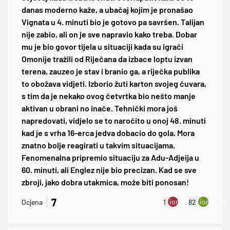
danas moderno kaže, a ubačaj kojim je pronašao
Vignata u 4. minuti bio je gotovo pa savršen. Talijan
nije zabio, ali on je sve napravio kako treba. Dobar
mu je bio govor tijela u situaciji kada su igrači
Omonije tražili od Riječana da izbace loptu izvan
terena, zauzeo je stav i branio ga, a riječka publika
to obožava vidjeti. Izborio žuti karton svojeg čuvara,
s tim da je nekako ovog četvrtka bio nešto manje
aktivan u obrani no inače. Tehnički mora još
napredovati, vidjelo se to naročito u onoj 48. minuti
kad je s vrha 16-erca jedva dobacio do gola. Mora
znatno bolje reagirati u takvim situacijama.
Fenomenalna pripremio situaciju za Adu-Adjeija u
60. minuti, ali Englez nije bio precizan. Kad se sve
zbroji, jako dobra utakmica, može biti ponosan!
7
ion:minus
ion:plus
Ocjena
1
82