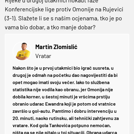
Konferencijske lige protiv Omonije na Rujevici
(3-1). Slažete li se s našim ocjenama, tko je po
vama bio dobar, a tko manje dobar?
Martin Zlomislić
Vratar
Nakon što je u prvoj utakmici bio igrač susreta, u
drugoj je odmah na početku dao nagovijestiti da bi
opet mogao imati svoju večer. Iako to službena
statistika nije vodila kao obranu, jer Omonija nije
dobila korner, u šestoj minuti je vršcima prstiju
obranio udarac Ewandra koji je potom od vratnice
završio u gol-autu. Pamtimo i dobru intervenciju u
20. minuti, naoko rutinsku, ali tehnički zahtjevnu za
vratare. Kod gola Tankovića potpuno nemoćan,
ništa ga se nije pitalo u toj situaciji. Obrana udarca