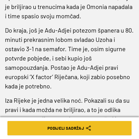
je briljirao u trenucima kada je Omonia napadala
i time spasio svoju momčad.
Do kraja, još je Adu-Adjei potezom španera u 80.
minuti prekrasnim lobom svladao Uzoha i
ostavio 3-1 na semafor. Time je, osim sigurne
potvrde pobjede, i sebi kupio još
samopouzdanja. Postao je Adu-Adjei pravi
europski ‘X factor’ Riječana, koji zabio posebno
kada je potrebno.
Iza Rijeke je jedna velika noć. Pokazali su da su
pravi i kada možda ne briljirao, a to je odlika
pravog mentaliteta usađenog u momčad i
Victor Sanchez
i
Ramiro Muñoz
mogu biti
PODIJELI SADRŽAJ
apsolutno ponosni na ono što su izgradili u