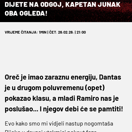
DIJETE NA ODGOJ, KAPETAN JUNAK
OBA OGLEDA!
VRIJEME ČITANJA: 1MIN | ČET. 26.02.26. | 21:00
Oreč je imao zaraznu energiju, Dantas
je u drugom poluvremenu (opet)
pokazao klasu, a mladi Ramiro nas je
poslušao... I njegov debi će se pamtiti!
Evo kako smo mi vidjeli nastup nogomtaša
Rijeke u drugoj utakmici nokaut faze