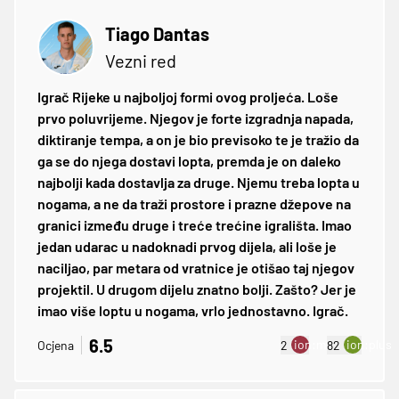
Tiago Dantas
Vezni red
Igrač Rijeke u najboljoj formi ovog proljeća. Loše
prvo poluvrijeme. Njegov je forte izgradnja napada,
diktiranje tempa, a on je bio previsoko te je tražio da
ga se do njega dostavi lopta, premda je on daleko
najbolji kada dostavlja za druge. Njemu treba lopta u
nogama, a ne da traži prostore i prazne džepove na
granici između druge i treće trećine igrališta. Imao
jedan udarac u nadoknadi prvog dijela, ali loše je
naciljao, par metara od vratnice je otišao taj njegov
projektil. U drugom dijelu znatno bolji. Zašto? Jer je
imao više loptu u nogama, vrlo jednostavno. Igrač.
6.5
ion:minus
ion:plus
Ocjena
2
82