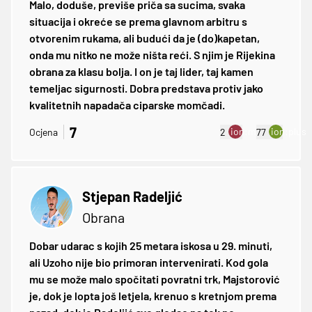
Malo, doduše, previše priča sa sucima, svaka
situacija i okreće se prema glavnom arbitru s
otvorenim rukama, ali budući da je (do)kapetan,
onda mu nitko ne može ništa reći. S njim je Rijekina
obrana za klasu bolja. I on je taj lider, taj kamen
temeljac sigurnosti. Dobra predstava protiv jako
kvalitetnih napadača ciparske momčadi.
7
ion:minus
ion:plus
Ocjena
2
77
Stjepan Radeljić
Obrana
Dobar udarac s kojih 25 metara iskosa u 29. minuti,
ali Uzoho nije bio primoran intervenirati. Kod gola
mu se može malo spočitati povratni trk, Majstorović
je, dok je lopta još letjela, krenuo s kretnjom prema