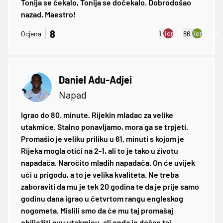
Tonija se čekalo, Tonija se dočekalo. Dobrodošao
nazad, Maestro!
8
ion:minus
ion:plus
Ocjena
1
86
Daniel Adu-Adjei
Napad
Igrao do 80. minute. Rijekin mladac za velike
utakmice. Stalno ponavljamo, mora ga se trpjeti.
Promašio je veliku priliku u 61. minuti s kojom je
Rijeka mogla otići na 2-1, ali to je tako u životu
napadača. Naročito mladih napadača. On će uvijek
ući u prigodu, a to je velika kvaliteta. Ne treba
zaboraviti da mu je tek 20 godina te da je prije samo
godinu dana igrao u četvrtom rangu engleskog
nogometa. Mislili smo da će mu taj promašaj
obilježiti ovu utakmicu, ali onda je došao taj