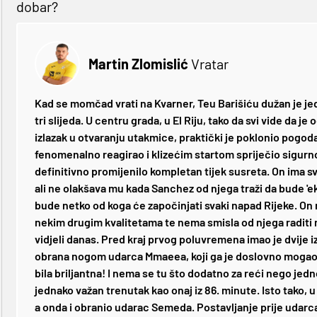
dobar?
Martin Zlomislić
Vratar
Kad se momčad vrati na Kvarner, Teu Barišiću dužan je j
tri slijeda. U centru grada, u El Riju, tako da svi vide da je
izlazak u otvaranju utakmice, praktički je poklonio pogodak
fenomenalno reagirao i klizećim startom spriječio sigurn
definitivno promijenilo kompletan tijek susreta. On ima sv
ali ne olakšava mu kada Sanchez od njega traži da bude 'e
bude netko od koga će započinjati svaki napad Rijeke. On ni
nekim drugim kvalitetama te nema smisla od njega raditi n
vidjeli danas. Pred kraj prvog poluvremena imao je dvije iz
obrana nogom udarca Mmaeea, koji ga je doslovno mogao pit
bila briljantna! I nema se tu što dodatno za reći nego jedn
jednako važan trenutak kao onaj iz 86. minute. Isto tako, u 
a onda i obranio udarac Semeda. Postavljanje prije udarca 