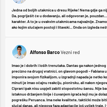
Jedna od boljih utakmica u dresu Rijeke! Nema gdje ga nij
Da, pogriješit će u dodavanju, ali odgovoran je, pouzdan... 
karakter. A to je u ovakvim utakmicama najvažnije. Znamo d
ako kojim slučajem postoji i litavski... Onda on izgleda n
Alfonso Barco
Vezni red
Imao je i dobrih i loših trenutaka. Dantas ga nakon jednog
precizno na drugoj vratnici, on glavom pogodi – Fabiana u 
imponira svojom fizikalijom, u izgradnji napada je netko ko
minuti je imao očajnu reakciju, pionirsku, ali nakon njego
Ciprani ipak nisu uspjeli zabiti stopostotnu šansu. Nije baš
istaknuo držanjem linije i čuvanjem igrača koji mu je dolazi
pogrešku Peruanca. Ima neke kvalitete, taktički može biti i
slučaj danas, ali njegova faza adaptacije još uvijek traje. I