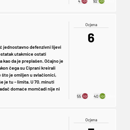
ion:minus
ion:plus
4
92
Ocjena
6
eć jednostavno defenzivni lijevi
 ostatak utakmice ostati
a kao da je preplašen. Očajno je
kon čega su Ciprani kreirali
što je omiljen u svlačionici,
e je tu – limita. U 70. minuti
napadač domaće momčadi nije ni
ion:minus
ion:plus
55
40
Ocjena