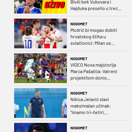
Bivši bek Vukovara i
Hajduka preselio u treću
ligu, đakovački 'sin vjetra'
napustio Kirgistan
NOGOMET
Modrić bi mogao dobiti
hrvatskog štiha u
svlačionici: Milan se
raspituje za usluge
Vatrenog!
NOGOMET
VIDEO Nova majstorija
Marca Pašalića: Vatreni
projektilom donio
vodstvo pa igru napustio
zbog ozljede
NOGOMET
Nikica Jelavić slavi
maksimalan učinak:
"Imamo tri-četiri
senatora koji vode naš
vrtić"
NOGOMET