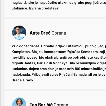
naglasiti. Iako je na početku utakmice grubo pogriješio, za
utakmice. Izvrsna predstava!
Ante Oreč
Obrana
Vrlo dobar danas. Odradio 'prljavu' utakmicu, puno giljao,
Kompletan. Bio je u konstantnom 'fajtu' sa Semedom, koji 
nevidljivi posao, bio ekstra branič po potrebi, isto kao što j
dignuli Dantas, Barišić ili Ndockyt. Bilo bi zanimljivo vid
utakmice, dojma smo da nije stao svih 100 minuta koliko je
nadoknada. Pribojavali su se Riječani Semada, ali on je o
Oreča. Bravo.
Teo Barišić
Obrana