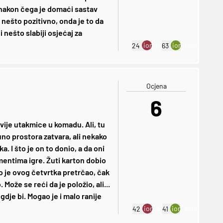
 nakon čega je domaći sastav
 nešto pozitivno, onda je to da
i nešto slabiji osjećaj za
ion:minus
ion:plus
24
63
Ocjena
6
vije utakmice u komadu. Ali, tu
uno prostora zatvara, ali nekako
a. I što je on to donio, a da oni
mentima igre. Žuti karton dobio
 je ovog četvrtka pretrčao, čak
 Može se reći da je položio, ali...
gdje bi. Mogao je i malo ranije
ion:minus
ion:plus
42
41