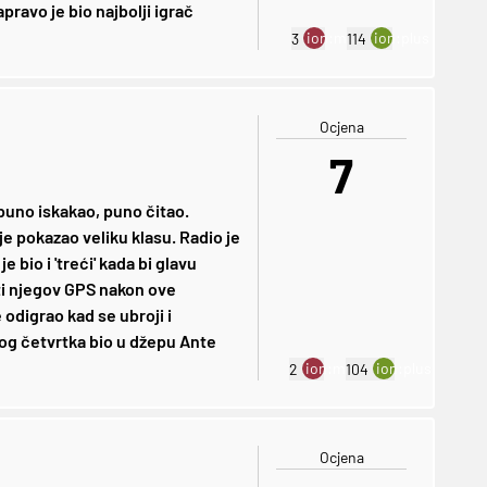
pravo je bio najbolji igrač
ion:minus
ion:plus
3
114
Ocjena
7
 puno iskakao, puno čitao.
je pokazao veliku klasu. Radio je
e bio i 'treći' kada bi glavu
jeti njegov GPS nakon ove
 odigrao kad se ubroji i
vog četvrtka bio u džepu Ante
ion:minus
ion:plus
2
104
Ocjena