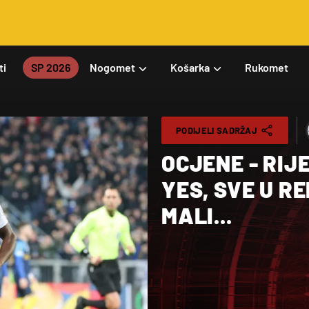
ti
SP 2026
Nogomet
Košarka
Rukomet
PODIJELI SADRŽAJ
OCJENE - RIJ
YES, SVE U R
MALI...