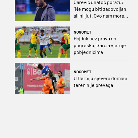
Carević unatoč porazu:
"Ne mogu biti zadovoljan,
ali ni ljut. Ovo nam mora
biti putokaz"
NOGOMET
Hajduk bez prava na
pogrešku, Garcia vjeruje
pobjednicima
NOGOMET
U Derbiju sjevera domaći
teren nije prevaga