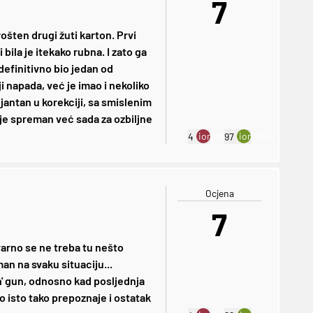
7
ošten drugi žuti karton. Prvi
 bila je itekako rubna. I zato ga
definitivno bio jedan od
i napada, već je imao i nekoliko
jantan u korekciji, sa smislenim
i je spreman već sada za ozbiljne
ion:minus
ion:plus
4
97
Ocjena
7
tvarno se ne treba tu nešto
n na svaku situaciju...
n' gun, odnosno kad posljednja
o isto tako prepoznaje i ostatak