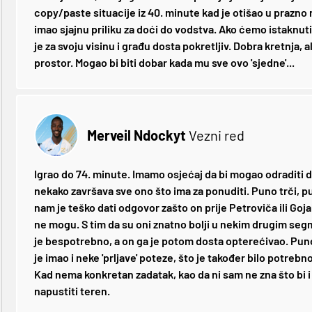
copy/paste situacije iz 40. minute kad je otišao u prazno
imao sjajnu priliku za doći do vodstva. Ako ćemo istaknuti
je za svoju visinu i građu dosta pokretljiv. Dobra kretnja, al
prostor. Mogao bi biti dobar kada mu sve ovo 'sjedne'...
Merveil Ndockyt
Vezni red
Igrao do 74. minute. Imamo osjećaj da bi mogao odraditi d
nekako završava sve ono što ima za ponuditi. Puno trči, p
nam je teško dati odgovor zašto on prije Petroviča ili Gojak
ne mogu. S tim da su oni znatno bolji u nekim drugim seg
je bespotrebno, a on ga je potom dosta opterećivao. Puno
je imao i neke 'prljave' poteze, što je također bilo potrebno.
Kad nema konkretan zadatak, kao da ni sam ne zna što bi i 
napustiti teren.