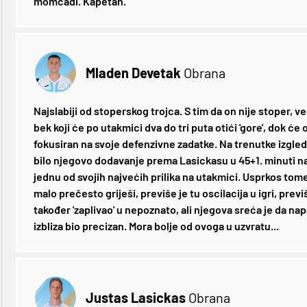
momčadi. Kapetan.
Mladen Devetak
Obrana
Najslabiji od stoperskog trojca. S tim da on nije stoper, v
bek koji će po utakmici dva do tri puta otići 'gore', dok će
fokusiran na svoje defenzivne zadatke. Na trenutke izgled
bilo njegovo dodavanje prema Lasickasu u 45+1. minuti na
jednu od svojih najvećih prilika na utakmici. Usprkos tome 
malo prečesto griješi, previše je tu oscilacija u igri, previš
također 'zaplivao' u nepoznato, ali njegova sreća je da 
izbliza bio precizan. Mora bolje od ovoga u uzvratu...
Justas Lasickas
Obrana