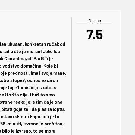
Ocjena
7.5
edan ukusan, konkretan ručak od
 odradio što je morao! Jako loš
 Cipranima, ali Barišić je
o vodstvo domaćina. Koje bi
oje prednosti, ima i svoje mane,
kstra stoper', odnosno da on
je taj. Zlomislić je vratar s
ešto što nije. I baš to smo
vrsne reakcije, s tim da je ona
ati gdje želi da plasira loptu,
ostavo skinuti kapu, bio je to
58. minuti, izvrsno je pročitao,
bilo je izvrsno, to se mora