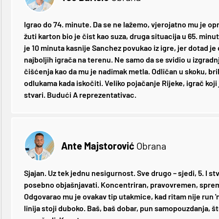
Igrao do 74. minute. Da se ne lažemo, vjerojatno mu je opr
žuti karton bio je čist kao suza, druga situacija u 65. minuti
je 10 minuta kasnije Sanchez povukao iz igre, jer dotad je 
najboljih igrača na terenu. Ne samo da se svidio u izgradnj
čišćenja kao da mu je nadimak metla. Odličan u skoku, bril
odlukama kada iskočiti. Veliko pojačanje Rijeke, igrač koj
stvari. Budući A reprezentativac.
Ante Majstorović
Obrana
Sjajan. Uz tek jednu nesigurnost. Sve drugo – sjedi, 5. I s
posebno objašnjavati. Koncentriran, pravovremen, sprema
Odgovarao mu je ovakav tip utakmice, kad ritam nije run '
linija stoji duboko. Baš, baš dobar, pun samopouzdanja, št