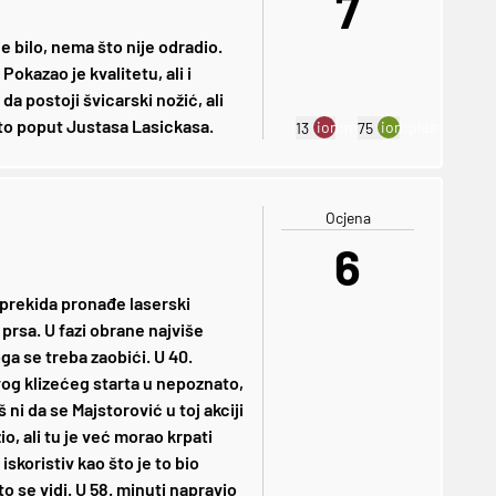
7
e bilo, nema što nije odradio.
Pokazao je kvalitetu, ali i
a postoji švicarski nožić, ali
ešto poput Justasa Lasickasa.
ion:minus
ion:plus
13
75
Ocjena
6
 prekida pronađe laserski
prsa. U fazi obrane najviše
ga se treba zaobići. U 40.
vog klizećeg starta u nepoznato,
 ni da se Majstorović u toj akciji
o, ali tu je već morao krpati
skoristiv kao što je to bio
 to se vidi. U 58. minuti napravio