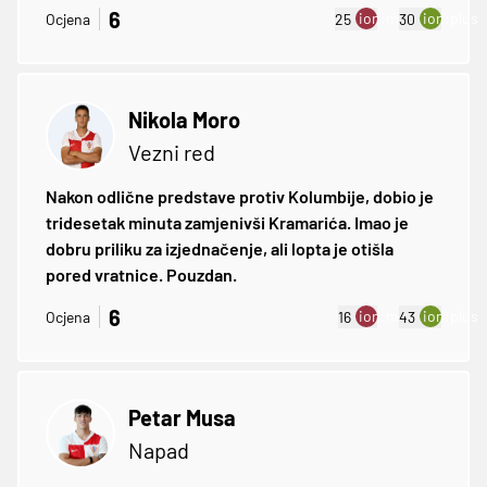
6
ion:minus
ion:plus
Ocjena
25
30
Nikola Moro
Vezni red
Nakon odlične predstave protiv Kolumbije, dobio je
tridesetak minuta zamjenivši Kramarića. Imao je
dobru priliku za izjednačenje, ali lopta je otišla
pored vratnice. Pouzdan.
6
ion:minus
ion:plus
Ocjena
16
43
Petar Musa
Napad