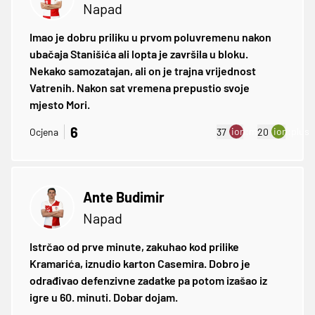
Napad
Imao je dobru priliku u prvom poluvremenu nakon
ubačaja Stanišića ali lopta je završila u bloku.
Nekako samozatajan, ali on je trajna vrijednost
Vatrenih. Nakon sat vremena prepustio svoje
mjesto Mori.
6
ion:minus
ion:plus
Ocjena
37
20
Ante Budimir
Napad
Istrčao od prve minute, zakuhao kod prilike
Kramarića, iznudio karton Casemira. Dobro je
odrađivao defenzivne zadatke pa potom izašao iz
igre u 60. minuti. Dobar dojam.