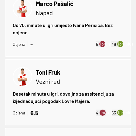
Marco Pašalić
Napad
Od 70. minute u igri umjesto Ivana Perišića. Bez
ocjene.
-
ion:minus
ion:plus
Ocjena
5
46
Toni Fruk
Vezni red
Desetak minuta u igri, dovoljno za assitenciju za
izjednačujući pogodak Lovre Majera.
6.5
ion:minus
ion:plus
Ocjena
4
63