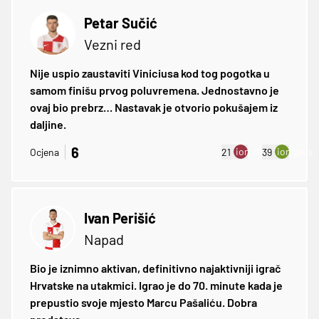
Petar Sučić
Vezni red
Nije uspio zaustaviti Viniciusa kod tog pogotka u
samom finišu prvog poluvremena. Jednostavno je
ovaj bio prebrz… Nastavak je otvorio pokušajem iz
daljine.
6
ion:minus
ion:plus
Ocjena
21
39
Ivan Perišić
Napad
Bio je iznimno aktivan, definitivno najaktivniji igrač
Hrvatske na utakmici. Igrao je do 70. minute kada je
prepustio svoje mjesto Marcu Pašaliću. Dobra