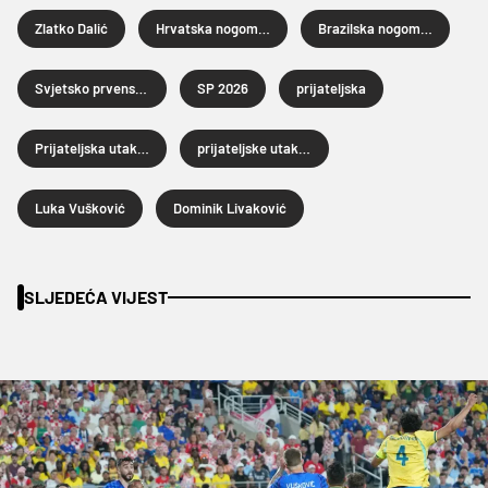
Zlatko Dalić
Hrvatska nogometna reprezentacija
Brazilska nogometna reprezentacija
Svjetsko prvenstvo u nogometu 2026.
SP 2026
prijateljska
Prijateljska utakmica
prijateljske utakmice
Luka Vušković
Dominik Livaković
SLJEDEĆA VIJEST