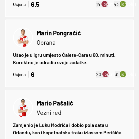
6.5
ion:minus
ion:plus
Ocjena
14
43
Marin Pongračić
Obrana
Ušao je u igru umjesto Ćalete-Cara u 60. minuti.
Korektno je odradio svoje zadatke.
6
ion:minus
ion:plus
Ocjena
20
31
Mario Pašalić
Vezni red
Zamjenio je Luku Modrića i dobio pola sata u
Orlandu, kao i kapetnatsku traku izlaskom Perišića.