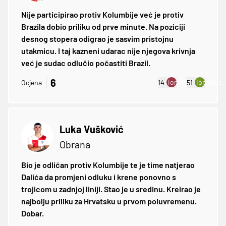
Nije participirao protiv Kolumbije već je protiv
Brazila dobio priliku od prve minute. Na poziciji
desnog stopera odigrao je sasvim pristojnu
utakmicu. I taj kazneni udarac nije njegova krivnja
već je sudac odlučio počastiti Brazil.
6
ion:minus
ion:plus
Ocjena
14
51
Luka Vušković
Obrana
Bio je odličan protiv Kolumbije te je time natjerao
Dalića da promjeni odluku i krene ponovno s
trojicom u zadnjoj liniji. Stao je u sredinu. Kreirao je
najbolju priliku za Hrvatsku u prvom poluvremenu.
Dobar.