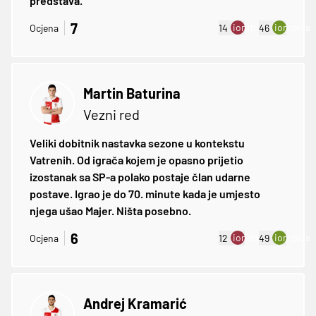
predstava.
7
ion:minus
ion:plus
Ocjena
14
46
Martin Baturina
Vezni red
Veliki dobitnik nastavka sezone u kontekstu
Vatrenih. Od igrača kojem je opasno prijetio
izostanak sa SP-a polako postaje član udarne
postave. Igrao je do 70. minute kada je umjesto
njega ušao Majer. Ništa posebno.
6
ion:minus
ion:plus
Ocjena
12
49
Andrej Kramarić