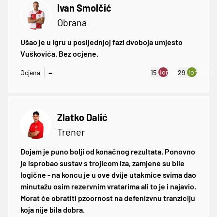
Ivan Smolčić
Obrana
Ušao je u igru u posljednjoj fazi dvoboja umjesto
Vuškovića. Bez ocjene.
-
ion:minus
ion:plus
Ocjena
15
29
Zlatko Dalić
Trener
Dojam je puno bolji od konačnog rezultata. Ponovno
je isprobao sustav s trojicom iza, zamjene su bile
logične - na koncu je u ove dvije utakmice svima dao
minutažu osim rezervnim vratarima ali to je i najavio.
Morat će obratiti pzoornost na defenizvnu tranziciju
koja nije bila dobra.