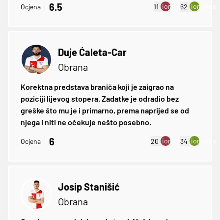
6.5
ion:minus
ion:plus
Ocjena
11
62
Duje Ćaleta-Car
Obrana
Korektna predstava braniča koji je zaigrao na
poziciji lijevog stopera. Zadatke je odradio bez
greške što mu je i primarno, prema naprijed se od
njega i niti ne očekuje nešto posebno.
6
ion:minus
ion:plus
Ocjena
20
34
Josip Stanišić
Obrana