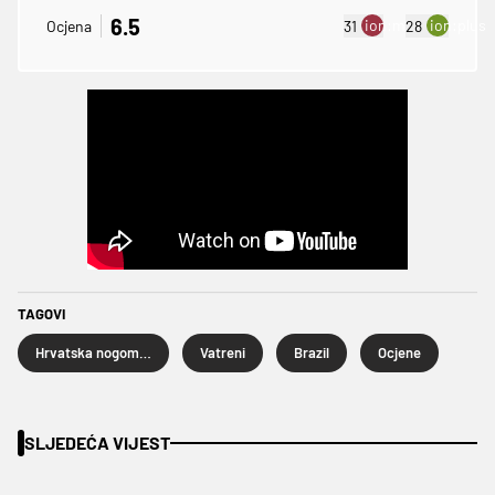
6.5
ion:minus
ion:plus
Ocjena
31
28
TAGOVI
Hrvatska nogometna reprezentacija
Vatreni
Brazil
Ocjene
SLJEDEĆA VIJEST