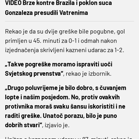
VIDEO Brze kontre Brazila i poklon suca
Gonzaleza presudili Vatrenima
Rekao je da su dvije greške bile pogubne, gol
primljen u 45. minuti za 0-1 i odmah nakon
izjednačenja skrivljeni kazneni udarac za 1-2.
„Takve pogreške moramo ispraviti uoči
Svjetskog prvenstva“
, rekao je izbornik.
„Drugo poluvrijeme je bilo dobro, s čuvanjem
lopte i našim posjedom. No, protiv ovakvih
protivnika moraš svaku šansu iskoristiti i ne
raditi greške. Unatoč porazu, bilo je puno
dobrih stvari“
, izjavio je.
Upitan o kaznenom udarcu u 87. minuti, rekao je