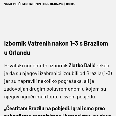
VRIJEME ČITANJA: 1MIN | SRI. 01.04.26. | 08:03
Izbornik Vatrenih nakon 1-3 s Brazilom
u Orlandu
Hrvatski nogometni izbornik
Zlatko Dalić
rekao
je da su njegovi izabranici izgubili od Brazila (1-3)
jer su napravili nekoliko pogrešaka, ali je
zadovoljan drugim poluvremenom u kojem su
njegovi igrači imali loptu u svom posjedu.
„Čestitam Brazilu na pobjedi. Igrali smo prvo
poluvrijeme organizirano i kompaktno, no zbog