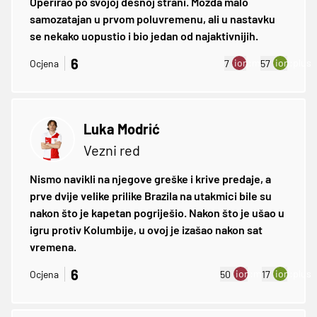
Operirao po svojoj desnoj strani. Možda malo
samozatajan u prvom poluvremenu, ali u nastavku
se nekako uopustio i bio jedan od najaktivnijih.
6
ion:minus
ion:plus
Ocjena
7
57
Luka Modrić
Vezni red
Nismo navikli na njegove greške i krive predaje, a
prve dvije velike prilike Brazila na utakmici bile su
nakon što je kapetan pogriješio. Nakon što je ušao u
igru protiv Kolumbije, u ovoj je izašao nakon sat
vremena.
6
ion:minus
ion:plus
Ocjena
50
17