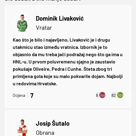
Dominik Livaković
Vratar
Kao što je bilo i najavljeno, Livaković je i drugu
utakmicu stao između vratnica. Izbornik je to
objasnio da mu treba jači podražaj nego što ga ima u
HNL-u. U prvom poluvremenu sjajno je zaustavio
pokušaje Oliveire, Pedra i Cunhe. Šteta zbog tri
primljena gola koje su malo pokvarile dojam. Najbolji
u redovima Hrvatske.
7
ion:minus
ion:plus
Ocjena
8
82
Josip Šutalo
Obrana