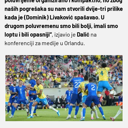
naših pogrešaka su nam stvorili dvije-tri prilike
kada je (Dominik) Livaković spašavao. U
drugom poluvremenu smo bili bolji, imali smo
loptu i bili opasniji“
, izjavio je
Dalić
na
konferenciji za medije u Orlandu.