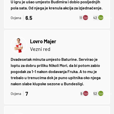
U igru je ušao umjesto Budimira i dobio posljednjih
pola sata. Od njega je krenula akcija za izjednačenje.
6.5
ion:minus
ion:plus
Ocjena
11
42
Lovro Majer
Vezni red
Dvadesetak minuta umjesto Baturine. Servirao je
loptu za dobru priliku Nikoli Mori, da bi potom zabio
pogodak za 1-1 nakon dodavanja Fruka. A to mu je
trebalo u trenucima dok je puno upitnika oko njega
nakon slabe klupske sezone u Bundesligi.
7
ion:minus
ion:plus
Ocjena
9
52