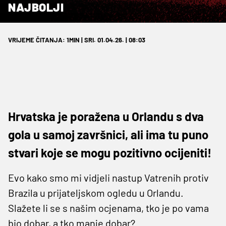
NAJBOLJI
VRIJEME ČITANJA: 1MIN | SRI. 01.04.26. | 08:03
Hrvatska je poražena u Orlandu s dva
gola u samoj završnici, ali ima tu puno
stvari koje se mogu pozitivno ocijeniti!
Evo kako smo mi vidjeli nastup Vatrenih protiv
Brazila u prijateljskom ogledu u Orlandu.
Slažete li se s našim ocjenama, tko je po vama
bio dobar, a tko manje dobar?