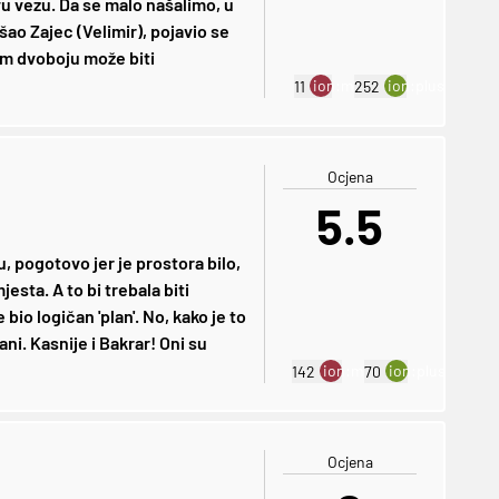
u vezu. Da se malo našalimo, u
šao Zajec (Velimir), pojavio se
om dvoboju može biti
ion:minus
ion:plus
11
252
Ocjena
5.5
, pogotovo jer je prostora bilo,
jesta. A to bi trebala biti
 bio logičan 'plan'. No, kako je to
ni. Kasnije i Bakrar! Oni su
ion:minus
ion:plus
142
70
Ocjena