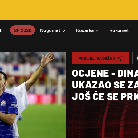
ti
SP 2026
Nogomet
Košarka
Rukomet
PODIJELI SADRŽAJ
OCJENE - DIN
UKAZAO SE ZA
JOŠ ĆE SE PRI