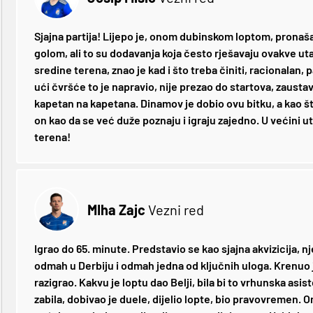
Sjajna partija! Lijepo je, onom dubinskom loptom, pronašao
golom, ali to su dodavanja koja često rješavaju ovakve utak
sredine terena, znao je kad i što treba činiti, racionalan
ući čvršće to je napravio, nije prezao do startova, zaustavi
kapetan na kapetana. Dinamov je dobio ovu bitku, a kao što 
on kao da se već duže poznaju i igraju zajedno. U većini u
terena!
MIha Zajc
Vezni red
Igrao do 65. minute. Predstavio se kao sjajna akvizicija, 
odmah u Derbiju i odmah jedna od ključnih uloga. Krenuo je
razigrao. Kakvu je loptu dao Belji, bila bi to vrhunska asis
zabila, dobivao je duele, dijelio lopte, bio pravovremen. On 