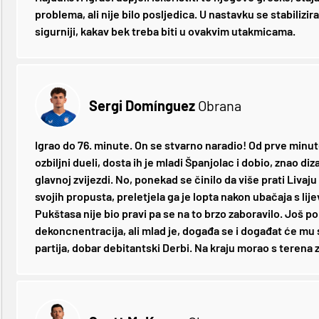
problema, ali nije bilo posljedica. U nastavku se stabilizir
sigurniji, kakav bek treba biti u ovakvim utakmicama.
Sergi Domínguez
Obrana
Igrao do 76. minute. On se stvarno naradio! Od prve minute 
ozbiljni dueli, dosta ih je mladi Španjolac i dobio, znao di
glavnoj zvijezdi. No, ponekad se činilo da više prati Livaju 
svojih propusta, preletjela ga je lopta nakon ubačaja s li
Pukštasa nije bio pravi pa se na to brzo zaboravilo. Još p
dekoncnentracija, ali mlad je, događa se i događat će mu s
partija, dobar debitantski Derbi. Na kraju morao s terena 