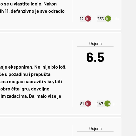
o se u vlastite ideje. Nakon
ih 11, defanzivno je sve odradio
ion:minus
ion:plus
12
236
Ocjena
6.5
je eksponiran. Ne, nije bio loš,
uče u pozadinu i prepušta
ama mogao napraviti više, biti
dobro čita igru, dovoljno
im zadacima. Da, malo više je
ion:minus
ion:plus
81
147
Ocjena