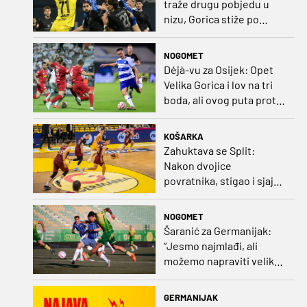
traže drugu pobjedu u
nizu, Gorica stiže po
iskupljenje i bolje izdanje
nego na otvaranju
NOGOMET
Déjà-vu za Osijek: Opet
Velika Gorica i lov na tri
boda, ali ovog puta protiv
Rudeša
KOŠARKA
Zahuktava se Split:
Nakon dvojice
povratnika, stigao i sjajni
šuter
NOGOMET
Šaranić za Germanijak:
“Jesmo najmlađi, ali
možemo napraviti velike
stvari. Dinamo? Bez njega
ne bih bio igrač kakav
GERMANIJAK
sam danas“