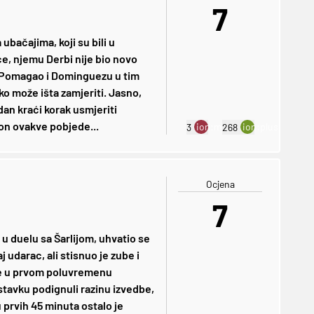
7
ubačajima, koji su bili u
, njemu Derbi nije bio novo
. Pomagao i Dominguezu u tim
ko može išta zamjeriti. Jasno,
dan kraći korak usmjeriti
on ovakve pobjede...
ion:minus
ion:plus
3
268
Ocjena
7
u duelu sa Šarlijom, uhvatio se
j udarac, ali stisnuo je zube i
je u prvom poluvremenu
stavku podignuli razinu izvedbe,
u prvih 45 minuta ostalo je