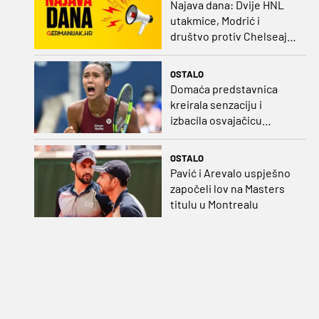
Najava dana: Dvije HNL
utakmice, Modrić i
društvo protiv Chelseaja,
početak nizozemske lige
i druge Bundeslige
OSTALO
Domaća predstavnica
kreirala senzaciju i
izbacila osvajačicu
Roland Garrosa
OSTALO
Pavić i Arevalo uspješno
započeli lov na Masters
titulu u Montrealu