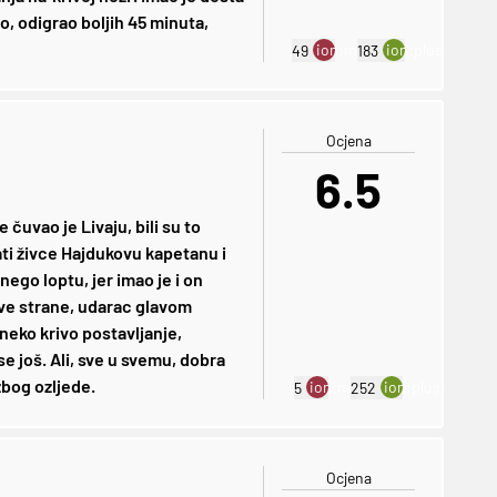
ao, odigrao boljih 45 minuta,
ion:minus
ion:plus
49
183
Ocjena
6.5
čuvao je Livaju, bili su to
zati živce Hajdukovu kapetanu i
nego loptu, jer imao je i on
jeve strane, udarac glavom
oneko krivo postavljanje,
e još. Ali, sve u svemu, dobra
zbog ozljede.
ion:minus
ion:plus
5
252
Ocjena