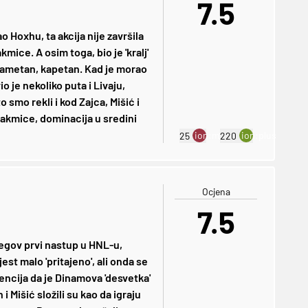
7.5
 Hoxhu, ta akcija nije završila
mice. A osim toga, bio je 'kralj'
, pametan, kapetan. Kad je morao
o je nekoliko puta i Livaju,
smo rekli i kod Zajca, Mišić i
takmice, dominacija u sredini
ion:minus
ion:plus
25
220
Ocjena
7.5
njegov prvi nastup u HNL-u,
st malo 'pritajeno', ali onda se
tencija da je Dinamova 'desvetka'
i Mišić složili su kao da igraju