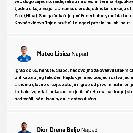
već dugo zajedno, nadigrali su na sredini terena Hajdukov
tjednu u kojemu je iz Dinama, s predsjedničke funkcije oti
Zajc (Miha). Sad ga čeka 'njegov' Fenerbahce, možda i u t
Kovačevićevo 'tajno oružje'. I njegovi prekidi su jaki adut.
Mateo Lisica
Napad
Igrao do 65. minute. Slabo, nedovoljno za ovakvu utakmicu
prilika za bijeg također, Hajduk je imao posjed i ostvaljao m
Lisičino glavno oružje. Zato je i igrao od prve minute, on je
trebalo izgledati pokazao mu je Arbër Hoxha na drugoj stra
nadmašili očekivanja, on je ostao dužan.
Dion Drena Beljo
Napad