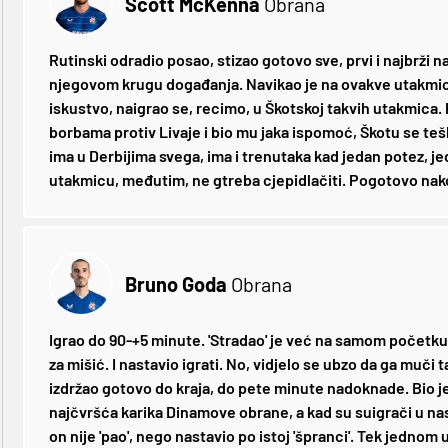
Scott McKenna
Obrana
Rutinski odradio posao, stizao gotovo sve, prvi i najbrži na 
njegovom krugu događanja. Navikao je na ovakve utakmice
iskustvo, naigrao se, recimo, u Škotskoj takvih utakmica
borbama protiv Livaje i bio mu jaka ispomoć, Škotu se teš
ima u Derbijima svega, ima i trenutaka kad jedan potez, je
utakmicu, međutim, ne gtreba cjepidlačiti. Pogotovo nak
Bruno Goda
Obrana
Igrao do 90-+5 minute. 'Stradao' je već na samom početku 
za mišić. I nastavio igrati. No, vidjelo se ubzo da ga muči ta
izdržao gotovo do kraja, do pete minute nadoknade. Bio 
najčvršća karika Dinamove obrane, a kad su suigrači u na
on nije 'pao', nego nastavio po istoj 'špranci'. Tek jednom 