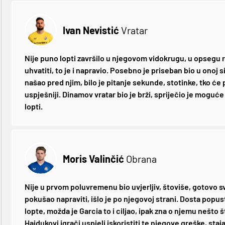
Ivan Nevistić
Vratar
Nije puno lopti završilo u njegovom vidokrugu, u opsegu ruk
uhvatiti, to je i napravio. Posebno je priseban bio u onoj s
našao pred njim, bilo je pitanje sekunde, stotinke, tko će p
uspješniji. Dinamov vratar bio je brži, spriječio je moguć
lopti.
Moris Valinčić
Obrana
Nije u prvom poluvremenu bio uvjerljiv, štoviše, gotovo sv
pokušao napraviti, išlo je po njegovoj strani. Dosta popu
lopte, možda je Garcia to i ciljao, ipak zna o njemu nešto 
Hajdukovi igrači uspjeli iskoristiti te njegove greške, staja