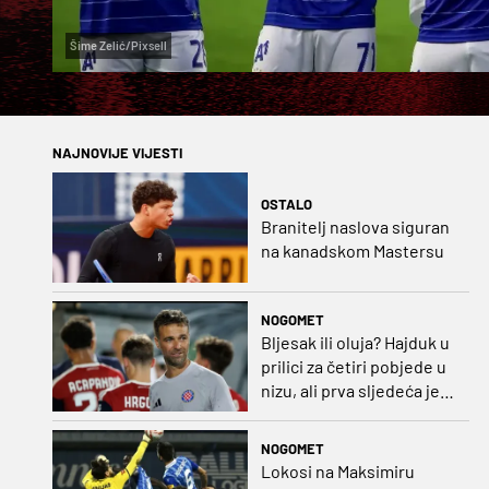
Šime Zelić/Pixsell
NAJNOVIJE VIJESTI
OSTALO
Branitelj naslova siguran
na kanadskom Mastersu
NOGOMET
Bljesak ili oluja? Hajduk u
prilici za četiri pobjede u
nizu, ali prva sljedeća je
najvažnija
NOGOMET
Lokosi na Maksimiru