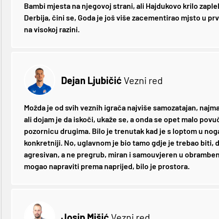
Bambi mjesta na njegovoj strani, ali Hajdukovo krilo zaplel
Derbija, čini se, Goda je još više zacementirao mjsto u prv
na visokoj razini.
Dejan Ljubičić
Vezni red
Možda je od svih veznih igrača najviše samozatajan, najman
ali dojam je da iskoči, ukaže se, a onda se opet malo pov
pozornicu drugima. Bilo je trenutak kad je s loptom u nog
konkretniji. No, uglavnom je bio tamo gdje je trebao biti, 
agresivan, a ne pregrub, miran i samouvjeren u obramben
mogao napraviti prema naprijed, bilo je prostora.
Josip Mišić
Vezni red