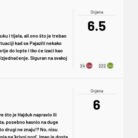
Ocjena
6.5
u i tijela, ali ono što je trebao
ituaciji kad se Pajaziti nekako
rije do lopte i tko će izaći kao
e izjednačenje. Siguran na svakoj
ion:minus
ion:plus
24
222
Ocjena
6
e što je Hajduk napravio ili
sta, posebno kasnio na duge
što drugi ne znaju!? No, nisu
nja na 'krivoj nozi'. Imao je dosta