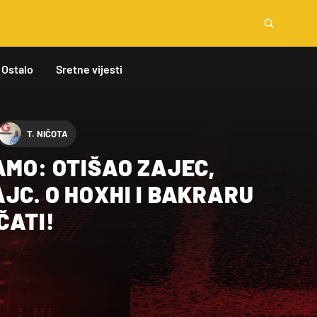
Ostalo
Sretne vijesti
T. NIČOTA
AMO: OTIŠAO ZAJEC,
JC. O HOXHI I BAKRARU
ČATI!