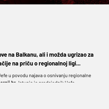
ve na Balkanu, ali i možda ugrizao za
čije na priču o regionalnoj ligi...
Uefe u povodu najava o osnivanju regionalne
ernji.hr
. Istupio je predsjednik Uefe
na promociji Eura 2020.
a liga uskoro biti formirana. Nije donesena
 osnivanju takve lige", kazao je Čeferin.