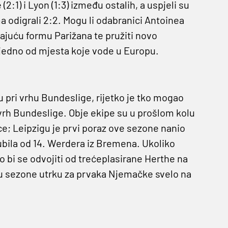
:1) i Lyon (1:3) između ostalih, a uspjeli su
a odigrali 2:2. Mogu li odabranici Antoinea
ajuću formu Parižana te pružiti novo
 jedno od mjesta koje vode u Europu.
u pri vrhu Bundeslige, rijetko je tko mogao
 vrh Bundeslige. Obje ekipe su u prošlom kolu
e; Leipzigu je prvi poraz ove sezone nanio
ubila od 14. Werdera iz Bremena. Ukoliko
 bi se odvojiti od trećeplasirane Herthe na
lu sezone utrku za prvaka Njemačke svelo na