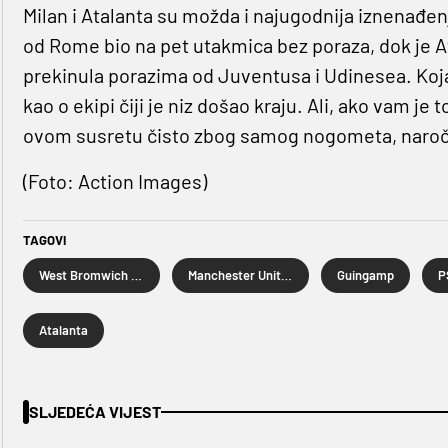
Milan i Atalanta su možda i najugodnija iznenađenj
od Rome bio na pet utakmica bez poraza, dok je 
prekinula porazima od Juventusa i Udinesea. Koja
kao o ekipi čiji je niz došao kraju. Ali, ako vam j
ovom susretu čisto zbog samog nogometa, naročit
(Foto: Action Images)
TAGOVI
West Bromwich Albion
Manchester United
Guingamp
P
Atalanta
SLJEDEĆA VIJEST