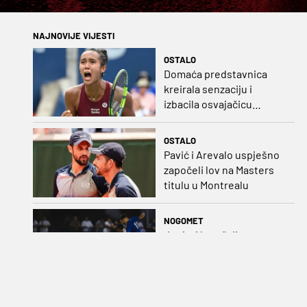
NAJNOVIJE VIJESTI
OSTALO
Domaća predstavnica
kreirala senzaciju i
izbacila osvajačicu
Roland Garrosa
OSTALO
Pavić i Arevalo uspješno
započeli lov na Masters
titulu u Montrealu
NOGOMET
Juniori koračali stopama
seniora: Izvedba
Badeljevih pulena za
čistu peticu protiv
Bruggea!
OSTALO