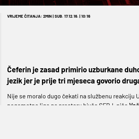
VRIJEME ČITANJA: 2MIN | SUB. 17.12.16. | 10:16
Čeferin je zasad primirio uzburkane duho
jezik jer je prije tri mjeseca govorio druga
Nije se moralo dugo čekati na službenu reakciju 
nogometne lige na prostoru bivše SFRJ, piše
Več
Aleksander Čeferin
za vrijeme boravka u Bilbau 
"Nema istine u vezi s tvrdnjom da će tzv. balkansk
nikakva odluka bilo kojeg relevantnog tijela Uefe o