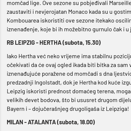
momčad lige. Ove sezone su pobjeđivali Marseille (2
zaustaviti i nevjerojatan Monaco kada su u gostim
Kombouarea iskoristiti ove sezone itekako oscilir
iznenađenje, koje bi ih možebitno gurnulo čak i u
RB LEIPZIG - HERTHA (subota, 15.30)
Iako Hertha već neko vrijeme ima stabilnu pozicij
očekivati da će ovaj ogled ikada biti bitka za sam
iznenađujuće poražene od momčadi s dna ljestvic
predzadnji Ingolstadt, dok je Hertha kod kuće izg
Leipzig iskoristi prednost domaćeg terena, mogao
velikih devet bodova, što bi ususret drugom dije
Bayern i – dojučerašnjeg drugoligaša iz Leipziga!
MILAN - ATALANTA (subota, 18.00)