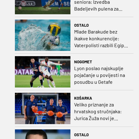
seniora: Izvedba
Badeljevih pulena za
čistu peticu protiv
Bruggea!
OSTALO
Mlade Barakude bez
ikakve konkurencije:
Vaterpolisti razbili Egipat
za polufinale SP-a!
NOGOMET
Lyon poslao najskuplje
pojačanje u povijesti na
posudbu u Getafe
KOŠARKA
Veliko priznanje za
hrvatskog stručnjaka:
Jurica Žuža novi je
pomoćni trener
Barcelone!
OSTALO