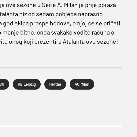
a ove sezone u Serie A. Milan je prije poraza
Atalanta niz od sedam pobjeda naprasno
 god ekipa prospe bodove, o njoj će se pričati
e to manje bitno, onda svakako vodite računa o
o onog koji prezentira Atalanta ove sezone!
SG
RB Leipzig
Hertha
AC Milan