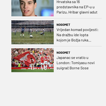
Hrvatska sa 16
predstavnika na EP-u u
Parizu, Hribar glavni adut
NOGOMET
Vrijedan komad povijesti:
Na dražbu ide lopta
kojom je Božja ruka
postigla gol
NOGOMET
Japanac se vratio u
London: Tomiyasu novi
suigrač Borne Sose