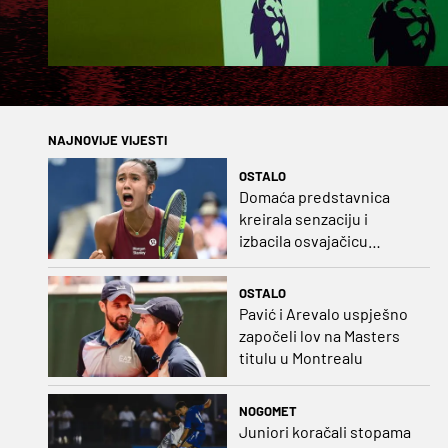
NAJNOVIJE VIJESTI
OSTALO
Domaća predstavnica
kreirala senzaciju i
izbacila osvajačicu
Roland Garrosa
OSTALO
Pavić i Arevalo uspješno
započeli lov na Masters
titulu u Montrealu
NOGOMET
Juniori koračali stopama