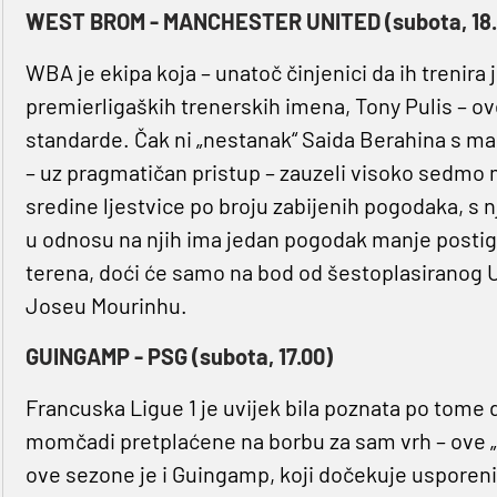
WEST BROM - MANCHESTER UNITED (subota, 18.
WBA je ekipa koja – unatoč činjenici da ih trenira
premierligaških trenerskih imena, Tony Pulis – o
standarde. Čak ni „nestanak“ Saida Berahina s m
– uz pragmatičan pristup – zauzeli visoko sedmo 
sredine ljestvice po broju zabijenih pogodaka, s 
u odnosu na njih ima jedan pogodak manje posti
terena, doći će samo na bod od šestoplasiranog U
Joseu Mourinhu.
GUINGAMP - PSG (subota, 17.00)
Francuska Ligue 1 je uvijek bila poznata po tome d
momčadi pretplaćene na borbu za sam vrh – ove „
ove sezone je i Guingamp, koji dočekuje usporeni