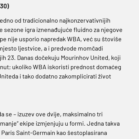
30)
 jedno od tradicionalno najkonzervativnijih
ve sezone igra iznenađujuće fluidno za njegove
ape nije usporio napredak WBA, već su štoviše
mjesto ljestvice, a i predvode momčadi
njih 23. Danas dočekuju Mourinhov United, koji
gnut; ukoliko WBA iskoristi prednost domaćeg
niteda i tako dodatno zakomplicirati život
a se – izuzev ove dvije, maksimalno tri
manje“ ekipe izmjenjuju u formi. Jedna takva
 Paris Saint-Germain kao šestoplasirana