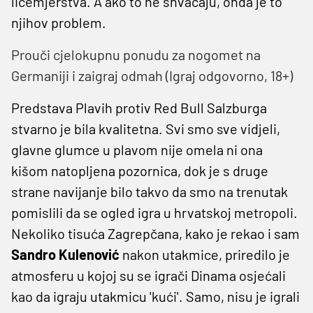
licemjerstva. A ako to ne shvaćaju, onda je to
njihov problem.
Prouči cjelokupnu ponudu za nogomet na
Germaniji i zaigraj odmah (Igraj odgovorno, 18+)
Predstava Plavih protiv Red Bull Salzburga
stvarno je bila kvalitetna. Svi smo sve vidjeli,
glavne glumce u plavom nije omela ni ona
kišom natopljena pozornica, dok je s druge
strane navijanje bilo takvo da smo na trenutak
pomislili da se ogled igra u hrvatskoj metropoli.
Nekoliko tisuća Zagrepčana, kako je rekao i sam
Sandro
Kulenović
nakon utakmice, priredilo je
atmosferu u kojoj su se igrači Dinama osjećali
kao da igraju utakmicu 'kući'. Samo, nisu je igrali