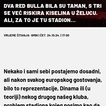
DVA RED BULLA BILA SU TAMAN, S TRI
SE VEĆ RISKIRA KISELINA U ŽELUCU.
ALI, ZA TO JE TU STADION…
VRIJEME ČITANJA: 6MIN | ČET. 24.10.24. | 17:00
Nekako i sami sebi postajemo dosadni,
ali nakon svakog europskog gostovanja,
bilo to reprezentacije, Dinama ili (u
teoriji) nekog drugog našeg kluba,
problem stadiona kojeg nosimo kao da