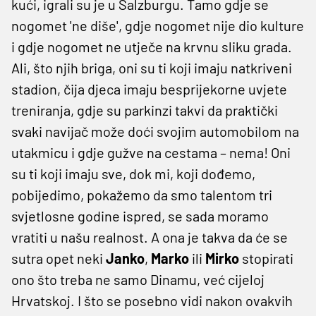
kući, igrali su je u Salzburgu. Tamo gdje se
nogomet 'ne diše', gdje nogomet nije dio kulture
i gdje nogomet ne utječe na krvnu sliku grada.
Ali, što njih briga, oni su ti koji imaju natkriveni
stadion, čija djeca imaju besprijekorne uvjete
treniranja, gdje su parkinzi takvi da praktički
svaki navijač može doći svojim automobilom na
utakmicu i gdje gužve na cestama – nema! Oni
su ti koji imaju sve, dok mi, koji dođemo,
pobijedimo, pokažemo da smo talentom tri
svjetlosne godine ispred, se sada moramo
vratiti u našu realnost. A ona je takva da će se
sutra opet neki
Janko
,
Marko
ili
Mirko
stopirati
ono što treba ne samo Dinamu, već cijeloj
Hrvatskoj. I što se posebno vidi nakon ovakvih