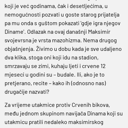
koji je već godinama, čak i desetljećima, u
nemogućnosti pozvati u goste starog prijatelja
pa mu onda s guštom pokazati 'gdje igra njegov
Diname'. Odlazak na ovaj današnji Maksimir
svojevrsna je vrsta mazohizma. Nema drugog
objašnjenja. Živimo u dobu kada je sve udaljeno
dva klika, stoga oni koji idu na stadion,
smrzavaju se zimi, kuhaju ljeti i crvene 12
mjeseci u godini su – budale. Ili, ako je to
pretjerano, recite – kako ih (odnosno nas)
drugačije nazvati?
Za vrijeme utakmice protiv Crvenih bikova,
među jednom skupinom navijača Dinama koji su
utakmicu pratili nedaleko maksimirskog