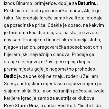
iznos Dinamo, primjerice, dobije za
Baturinu
.
Rekli bismo, malo jaču igračku marku, Ali, to je
tako. Ne prodaje igrača samo kvaliteta, prodaje
ga pozadinska priča. Odakle je došao, na kakvim
je terenima kao dijete igrao, na što je u životu –
navikao. Prodaje ga financijska situacija kluba,
njegov stadion, pregovaračka sposobnost onih
hijerarhijski najvažnijih članova. Prodaje ga
stanje u njegovoj državi, percepcija kupca
prema mjestu gdje je nogometno prohodao.
Dedić
je, za one koji ne znaju, rođen u Zell am
Seeu, austrijskom mjestašcu najpoznatijem po
sjajnom skijalištu, a od najranijih početaka svoje
karijere igrao je samo za austrijske klubove.
Prvo Sturm Graz, a onda i Red Bull. Mislite li da