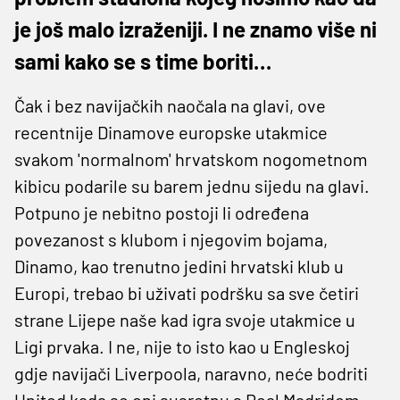
je još malo izraženiji. I ne znamo više ni
sami kako se s time boriti…
Čak i bez navijačkih naočala na glavi, ove
recentnije Dinamove europske utakmice
svakom 'normalnom' hrvatskom nogometnom
kibicu podarile su barem jednu sijedu na glavi.
Potpuno je nebitno postoji li određena
povezanost s klubom i njegovim bojama,
Dinamo, kao trenutno jedini hrvatski klub u
Europi, trebao bi uživati podršku sa sve četiri
strane Lijepe naše kad igra svoje utakmice u
Ligi prvaka. I ne, nije to isto kao u Engleskoj
gdje navijači Liverpoola, naravno, neće bodriti
United kada se oni susretnu s Real Madridom.