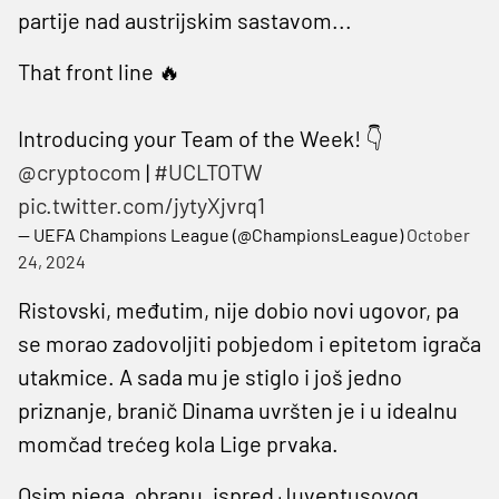
partije nad austrijskim sastavom...
That front line 🔥
Introducing your Team of the Week! 👇
@cryptocom
|
#UCLTOTW
pic.twitter.com/jytyXjvrq1
— UEFA Champions League (@ChampionsLeague)
October
24, 2024
Ristovski, međutim, nije dobio novi ugovor, pa
se morao zadovoljiti pobjedom i epitetom igrača
utakmice. A sada mu je stiglo i još jedno
priznanje, branič Dinama uvršten je i u idealnu
momčad trećeg kola Lige prvaka.
Osim njega, obranu, ispred Juventusovog