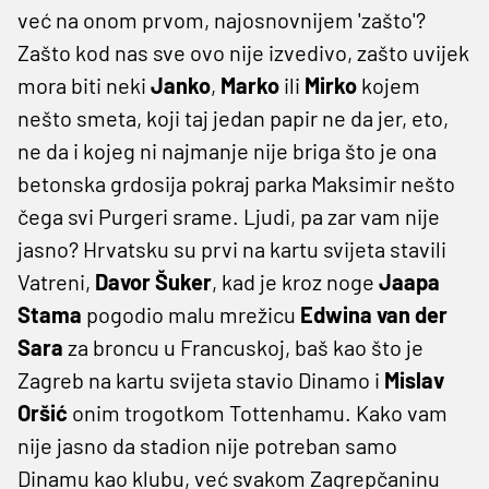
već na onom prvom, najosnovnijem 'zašto'?
Zašto kod nas sve ovo nije izvedivo, zašto uvijek
mora biti neki
Janko
,
Marko
ili
Mirko
kojem
nešto smeta, koji taj jedan papir ne da jer, eto,
ne da i kojeg ni najmanje nije briga što je ona
betonska grdosija pokraj parka Maksimir nešto
čega svi Purgeri srame. Ljudi, pa zar vam nije
jasno? Hrvatsku su prvi na kartu svijeta stavili
Vatreni,
Davor
Šuker
, kad je kroz noge
Jaapa
Stama
pogodio malu mrežicu
Edwina
van
der
Sara
za broncu u Francuskoj, baš kao što je
Zagreb na kartu svijeta stavio Dinamo i
Mislav
Oršić
onim trogotkom Tottenhamu. Kako vam
nije jasno da stadion nije potreban samo
Dinamu kao klubu, već svakom Zagrepčaninu