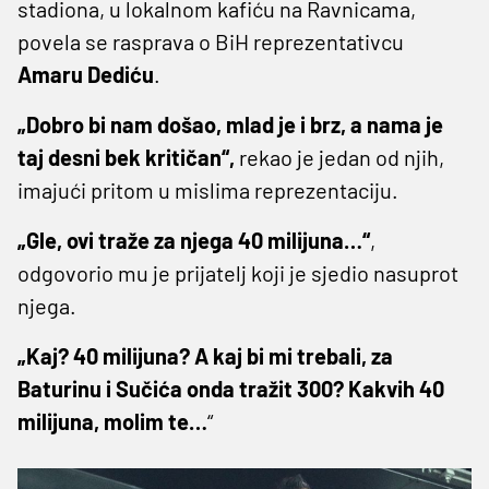
stadiona, u lokalnom kafiću na Ravnicama,
povela se rasprava o BiH reprezentativcu
Amaru
Dediću
.
„Dobro bi nam došao, mlad je i brz, a nama je
taj desni bek kritičan“,
rekao je jedan od njih,
imajući pritom u mislima reprezentaciju.
„Gle, ovi traže za njega 40 milijuna…“
,
odgovorio mu je prijatelj koji je sjedio nasuprot
njega.
„Kaj? 40 milijuna? A kaj bi mi trebali, za
Baturinu i Sučića onda tražit 300? Kakvih 40
milijuna, molim te…
“