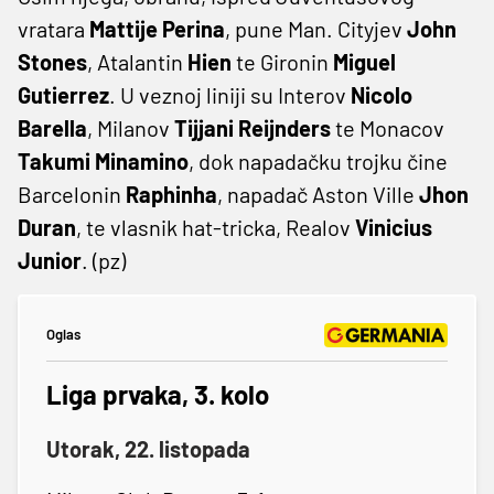
vratara
Mattije Perina
, pune Man. Cityjev
John
Stones
, Atalantin
Hien
te Gironin
Miguel
Gutierrez
. U veznoj liniji su Interov
Nicolo
Barella
, Milanov
Tijjani Reijnders
te Monacov
Takumi Minamino
, dok napadačku trojku čine
Barcelonin
Raphinha
, napadač Aston Ville
Jhon
Duran
, te vlasnik hat-tricka, Realov
Vinicius
Junior
. (pz)
Oglas
Liga prvaka, 3. kolo
Utorak, 22. listopada