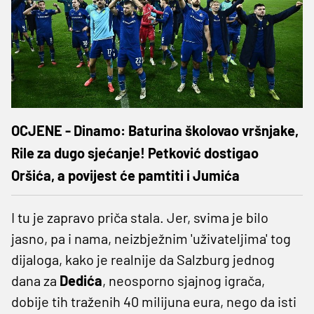
OCJENE - Dinamo: Baturina školovao vršnjake,
Rile za dugo sjećanje! Petković dostigao
Oršića, a povijest će pamtiti i Jumića
I tu je zapravo priča stala. Jer, svima je bilo
jasno, pa i nama, neizbježnim 'uživateljima' tog
dijaloga, kako je realnije da Salzburg jednog
dana za
Dedića
, neosporno sjajnog igrača,
dobije tih traženih 40 milijuna eura, nego da isti