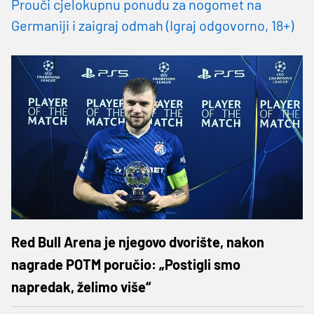
Prouči cjelokupnu ponudu za nogomet na
Germaniji i zaigraj odmah (Igraj odgovorno, 18+)
Red Bull Arena je njegovo dvorište, nakon
nagrade POTM poručio: „Postigli smo
napredak, želimo više“