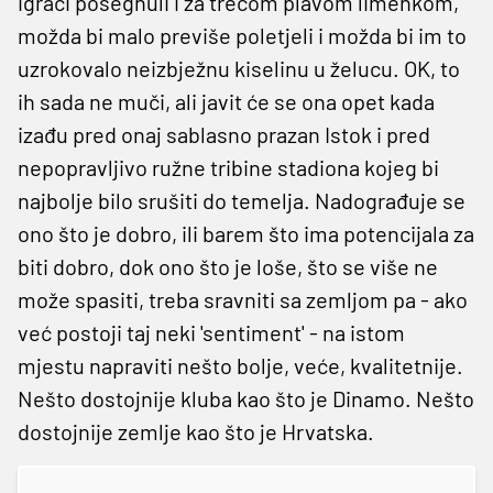
igrači posegnuli i za trećom plavom limenkom,
možda bi malo previše poletjeli i možda bi im to
uzrokovalo neizbježnu kiselinu u želucu. OK, to
ih sada ne muči, ali javit će se ona opet kada
izađu pred onaj sablasno prazan Istok i pred
nepopravljivo ružne tribine stadiona kojeg bi
najbolje bilo srušiti do temelja. Nadograđuje se
ono što je dobro, ili barem što ima potencijala za
biti dobro, dok ono što je loše, što se više ne
može spasiti, treba sravniti sa zemljom pa - ako
već postoji taj neki 'sentiment' - na istom
mjestu napraviti nešto bolje, veće, kvalitetnije.
Nešto dostojnije kluba kao što je Dinamo. Nešto
dostojnije zemlje kao što je Hrvatska.