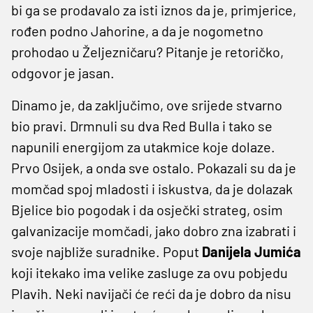
bi ga se prodavalo za isti iznos da je, primjerice,
rođen podno Jahorine, a da je nogometno
prohodao u Željezničaru? Pitanje je retoričko,
odgovor je jasan.
Dinamo je, da zaključimo, ove srijede stvarno
bio pravi. Drmnuli su dva Red Bulla i tako se
napunili energijom za utakmice koje dolaze.
Prvo Osijek, a onda sve ostalo. Pokazali su da je
momčad spoj mladosti i iskustva, da je dolazak
Bjelice bio pogodak i da osječki strateg, osim
galvanizacije momčadi, jako dobro zna izabrati i
svoje najbliže suradnike. Poput
Danijela
Jumića
koji itekako ima velike zasluge za ovu pobjedu
Plavih. Neki navijači će reći da je dobro da nisu