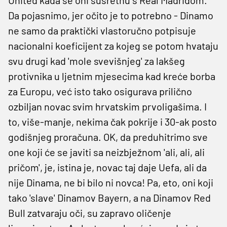
Da pojasnimo, jer očito je to potrebno - Dinamo
ne samo da praktički vlastoručno potpisuje
nacionalni koeficijent za kojeg se potom hvataju
svu drugi kad 'mole svevišnjeg' za lakšeg
protivnika u ljetnim mjesecima kad kreće borba
za Europu, već isto tako osigurava prilično
ozbiljan novac svim hrvatskim prvoligašima. I
to, više-manje, nekima čak pokrije i 30-ak posto
godišnjeg proračuna. OK, da preduhitrimo sve
one koji će se javiti sa neizbježnom 'ali, ali, ali
pričom', je, istina je, novac taj daje Uefa, ali da
nije Dinama, ne bi bilo ni novca! Pa, eto, oni koji
tako 'slave' Dinamov Bayern, a na Dinamov Red
Bull zatvaraju oči, su zapravo oličenje