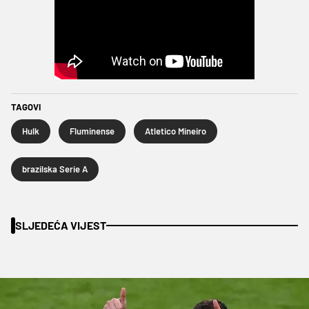
TAGOVI
Hulk
Fluminense
Atletico Mineiro
brazilska Serie A
SLJEDEĆA VIJEST