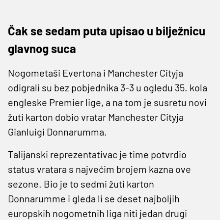
Čak se sedam puta upisao u bilježnicu
glavnog suca
Nogometaši Evertona i Manchester Cityja
odigrali su bez pobjednika 3-3 u ogledu 35. kola
engleske Premier lige, a na tom je susretu novi
žuti karton dobio vratar Manchester Cityja
Gianluigi Donnarumma.
Talijanski reprezentativac je time potvrdio
status vratara s najvećim brojem kazna ove
sezone. Bio je to sedmi žuti karton
Donnarumme i gleda li se deset najboljih
europskih nogometnih liga niti jedan drugi