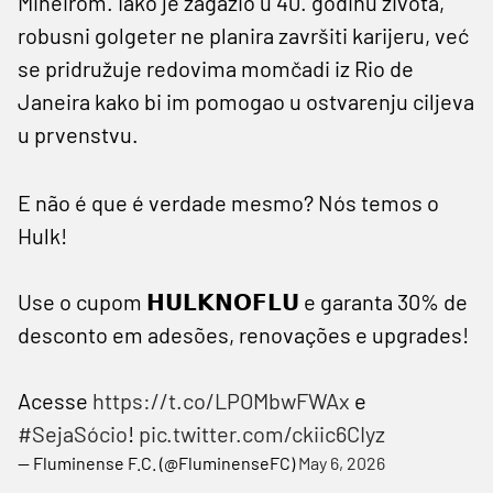
Mineirom. Iako je zagazio u 40. godinu života,
robusni golgeter ne planira završiti karijeru, već
se pridružuje redovima momčadi iz Rio de
Janeira kako bi im pomogao u ostvarenju ciljeva
u prvenstvu.
E não é que é verdade mesmo? Nós temos o
Hulk!
Use o cupom 𝗛𝗨𝗟𝗞𝗡𝗢𝗙𝗟𝗨 e garanta 30% de
desconto em adesões, renovações e upgrades!
Acesse
https://t.co/LPOMbwFWAx
e
#SejaSócio
!
pic.twitter.com/ckiic6CIyz
— Fluminense F.C. (@FluminenseFC)
May 6, 2026