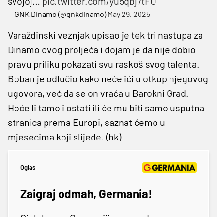
svojoj…
pic.twitter.com/yu5qbj7tFU
— GNK Dinamo (@gnkdinamo)
May 29, 2025
Varaždinski veznjak upisao je tek tri nastupa za
Dinamo ovog proljeća i dojam je da nije dobio
pravu priliku pokazati svu raskoš svog talenta.
Boban je odlučio kako neće ići u otkup njegovog
ugovora, već da se on vraća u Barokni Grad.
Hoće li tamo i ostati ili će mu biti samo usputna
stranica prema Europi, saznat ćemo u
mjesecima koji slijede. (hk)
Oglas
Zaigraj odmah, Germania!