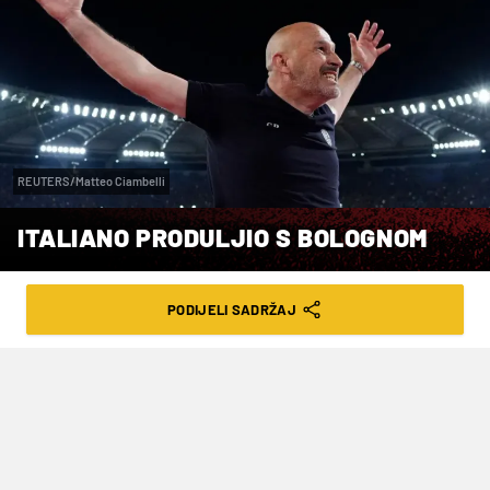
REUTERS/Matteo Ciambelli
ITALIANO PRODULJIO S BOLOGNOM
VRIJEME ČITANJA: 1MIN | ČET. 29.05.25. | 17:55
PODIJELI SADRŽAJ
Italiano je u Bolognu došao početkom