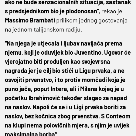
ako ne bude senzacionalnih situacija, sastanak
s predsjednikom bio je plodonosan''
, rekao je
Massimo Brambati
prilikom jednog gostovanja
na jednom
talijanskom radiju
.
''Na njega je utjecala i ljubav navijača prema
njemu, koji je oduvijek bio Juventino. Ugovor će
vjerojatno biti produljen kao svojevrsna
nagrada jer je cilj bio stići u Ligu prvaka, a ne
osvojiti prvenstvo, i to protiv momčadi koja je
puno jača, poput Intera, ali i Milana kojeg je u
početku Ibrahimović također slagao za napad
na naslov. Napoli će se i u Ligi prvaka boriti za
naslov, bez kočnica zbog prvenstva. S Conteom
na klupi nema polovičnih mjera, s njim je uvijek
maksimalna borba“
.