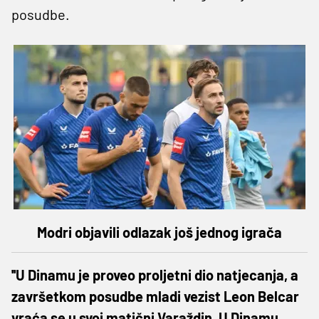
posudbe.
Modri objavili odlazak još jednog igrača
''U Dinamu je proveo proljetni dio natjecanja, a
završetkom posudbe mladi vezist Leon Belcar
vraća se u svoj matični Varaždin. U Dinamu