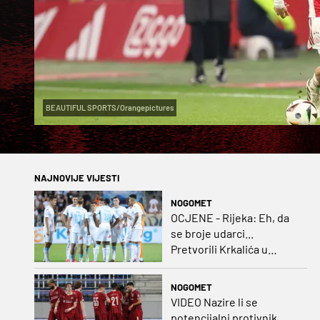
BEAUTIFUL SPORTS/Orangepictures
NAJNOVIJE VIJESTI
NOGOMET
OCJENE - Rijeka: Eh, da
se broje udarci...
Pretvorili Krkalića u
junaka, a izlet na uzvrat u
ozbiljan posao!
NOGOMET
VIDEO Nazire li se
potencijalni protivnik